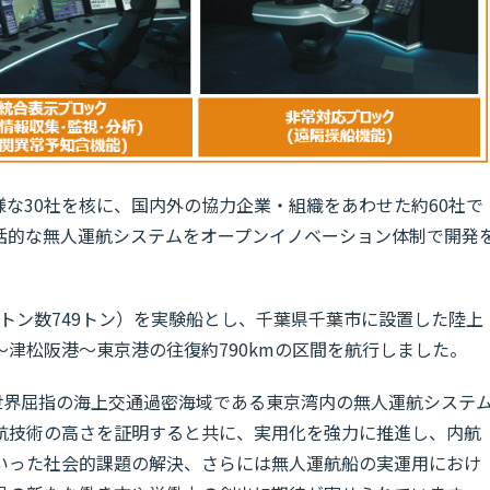
様な30社を核に、国内外の協力企業・組織をあわせた約60社で
括的な無人運航システムをオープンイノベーション体制で開発
総トン数749トン）を実験船とし、千葉県千葉市に設置した陸上
津松阪港～東京港の往復約790kmの区間を航行しました。
世界屈指の海上交通過密海域である東京湾内の無人運航システ
航技術の高さを証明すると共に、実用化を強力に推進し、内航
いった社会的課題の解決、さらには無人運航船の実運用におけ