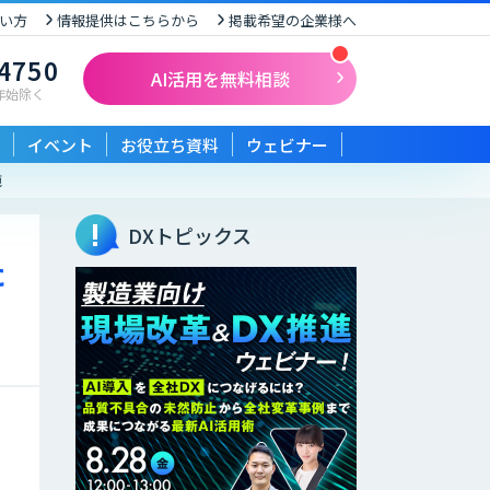
い方
情報提供はこちらから
掲載希望の企業様へ
-4750
AI活用を無料相談
末年始除く
イベント
お役立ち資料
ウェビナー
施
DXトピックス
た