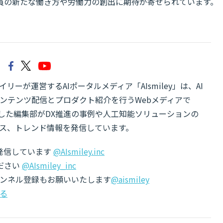
員の新たな働き方や労働力の創出に期待が寄せられています。
リーが運営するAIポータルメディア「AIsmiley」は、AI
ンテンツ配信とプロダクト紹介を行うWebメディアで
有した編集部がDX推進の事例や人工知能ソリューションの
ス、トレンド情報を発信しています。
でも発信しています
@AIsmiley.inc
ださい
@AIsmiley_inc
チャンネル登録もお願いいたします
@aismiley
る