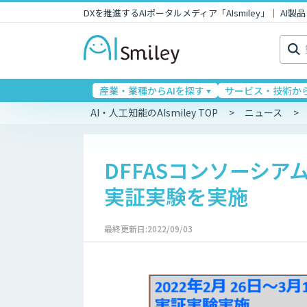
DXを推進するAIポータルメディア「AIsmiley」｜ A
検
索:
産業・業種からAIを探す
サービス・技術から
AI・人工知能のAIsmiley TOP
ニュース
DFFASコンソーシ
実証実験を実施
最終更新日:2022/09/03