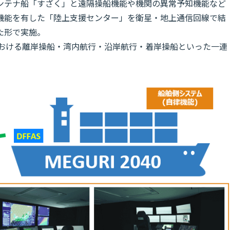
ンテナ船「すざく」と遠隔操船機能や機関の異常予知機能など
機能を有した「陸上支援センター」を衛星・地上通信回線で結
た形で実施。
における離岸操船・湾内航行・沿岸航行・着岸操船といった一連