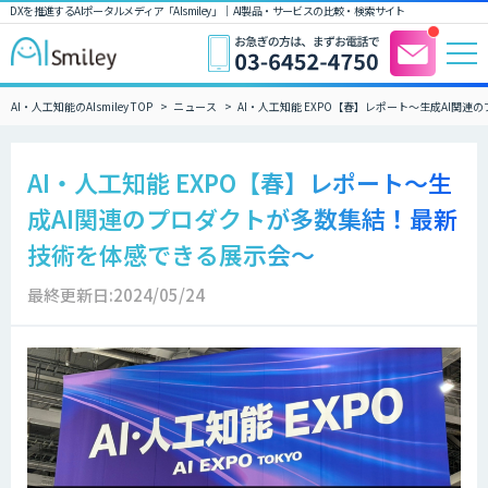
DXを推進するAIポータルメディア「AIsmiley」｜ AI製品・サービスの比較・検索サイト
AI・人工知能のAIsmiley TOP
ニュース
AI・人工知能 EXPO【春】レポート～生成AI関
AI・人工知能 EXPO【春】レポート～生
成AI関連のプロダクトが多数集結！最新
技術を体感できる展示会～
最終更新日:2024/05/24