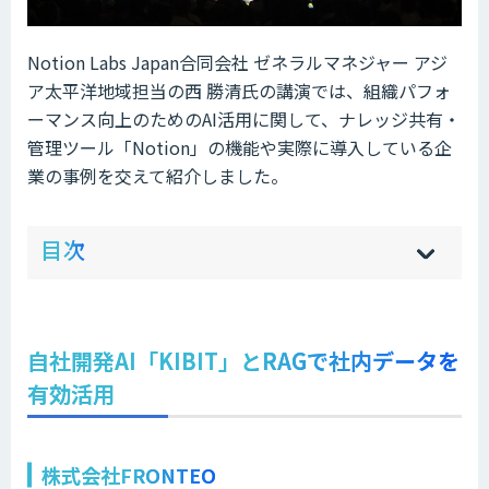
Notion Labs Japan合同会社 ゼネラルマネジャー アジ
ア太平洋地域担当の西 勝清氏の講演では、組織パフォ
ーマンス向上のためのAI活用に関して、ナレッジ共有・
管理ツール「Notion」の機能や実際に導入している企
業の事例を交えて紹介しました。
ow
de
目次
[
[
]
]
sh
hi
自社開発AI「KIBIT」とRAGで社内データを
有効活用
株式会社FRONTEO