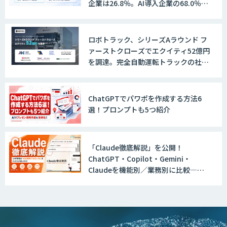
企業は26.8％。AI導入企業の68.0％
が、自社でのAI導入・活用は「上手く
いっている」と回答
ロボトラック、シリーズAラウンド フ
ァーストクローズでエクイティ52億円
を調達。完全自動運転トラックの社会
実装に向けた開発・実証を推進
ChatGPTでパワポを作成する方法6
選！プロンプトも5つ紹介
「Claude徹底解説」を公開！
ChatGPT・Copilot・Gemini・
Claudeを機能別／業務別に比較―自
社に合う生成AIの選び方がわかる実践
ガイド