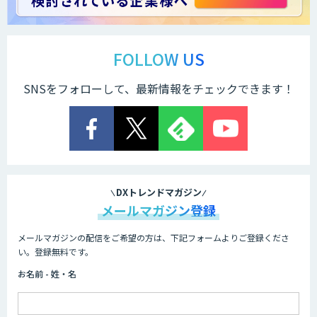
製造業特化の図面DXサービス「図面ベー
ス」
FOLLOW US
SNSをフォローして、最新情報をチェックできます！
TIGEREYE AGENT
顔認証・物体検出向け画像データ販売サ
ービス
DXトレンドマガジン
メールマガジン登録
メールマガジンの配信をご希望の方は、下記フォームよりご登録くださ
Asteria AIoT Suite｜Gravio – 画像認識
い。登録無料です。
AI活用サービス
お名前 - 姓・名
画像解析・デジタルツイン領域のAI開発