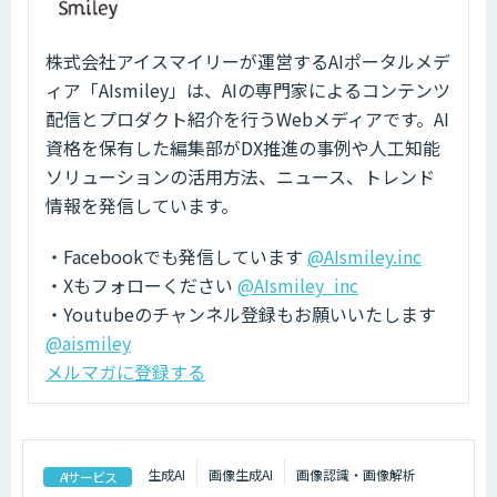
株式会社アイスマイリーが運営するAIポータルメデ
ィア「AIsmiley」は、AIの専門家によるコンテンツ
配信とプロダクト紹介を行うWebメディアです。AI
資格を保有した編集部がDX推進の事例や人工知能
ソリューションの活用方法、ニュース、トレンド
情報を発信しています。
・Facebookでも発信しています
@AIsmiley.inc
・Xもフォローください
@AIsmiley_inc
・Youtubeのチャンネル登録もお願いいたします
@aismiley
メルマガに登録する
生成AI
画像生成AI
画像認識・画像解析
AIサービス