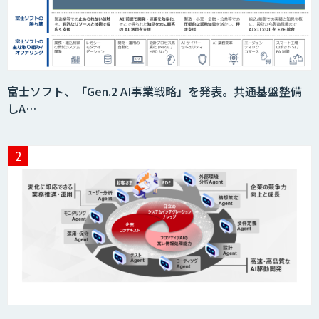
積算AI
ID ZERO（アイディーゼロ）
富士ソフト、「Gen.2 AI事業戦略」を発表。共通基盤整備
しA…
Video Questor
身体・動作解析AIソリューション
映像解析ソリューション kizkia