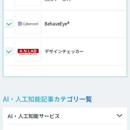
BehaveEye®
デザインチェッカー
地理空間DX ソリューション
AI・人工知能記事カテゴリ一覧
製造業特化型オーダーメイドAI開発（知
財/FMEA/電気回路/CAD/外観検査）
AI・人工知能サービス