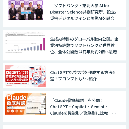
AI 受託開発・導入支援
「ソフトバンク・東北大学 AI for
Disaster Science共創研究所」設立。
災害デジタルツインと防災AIを融合
TERAS AIカメラソリューション
生成AI特許のグローバル動向公開。企
業別特許数でソフトバンクが世界首
位、全体公開数は前年比約2倍へ急増
AIカメラ「GAUDi EYE」
ChatGPTでパワポを作成する方法6
選！プロンプトも5つ紹介
AI・DXコンサルティング伴走支援サービ
ス
「Claude徹底解説」を公開！
ChatGPT・Copilot・Gemini・
FUNNELシリーズ
Claudeを機能別／業務別に比較―自
社に合う生成AIの選び方がわかる実践
ガイド