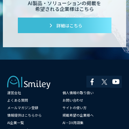
AI製品・ソリューションの掲載を
希望される企業様はこちら
デジフロー
詳細はこちら
コンクリート劣化検出 画像処理技術
SciCS
安全品質AIソリューション
運営会社
個人情報の取り扱い
大型車専用 巻き込み警告システム SEES-
×
よくある質問
お問い合わせ
1000シリーズ
メールマガジン登録
サイトの使い方
情報提供はこちらから
掲載希望の企業様へ
AI企業一覧
AI・DX用語集
Neural Network Console