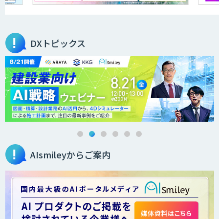
アラヤの画像認識AIソリューション
DXトピックス
高性能 AI エンジン搭載エッジシステム
「VAB-5000」
３次元計測アプリRulerless
AIsmileyからご案内
AIカメラ搭載ドライブレコーダー「VIA
Mobile360 D700」
LINE WORKS PaperOn