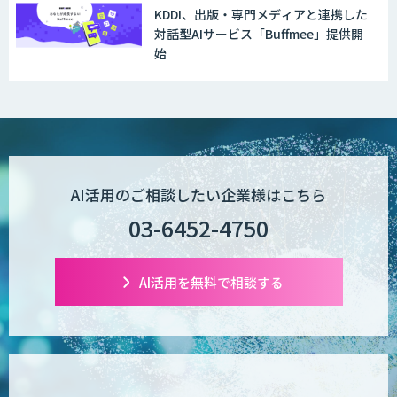
KDDI、出版・専門メディアと連携した
対話型AIサービス「Buffmee」提供開
AI受託開発（データ分析・画像認識）
始
低コスト・短納期のAI受託開発
AI活用のご相談したい企業様はこちら
【現場に特化したAI】映像解析・画像解
析総合ソリューション
03-6452-4750
AI活用を無料で相談する
comipro AI
デジパーク