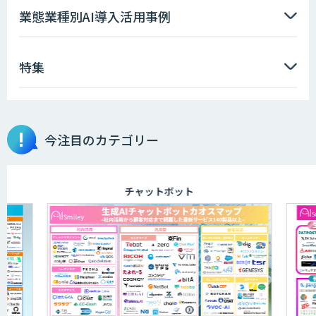
ソフトクリエイトのAI開発サービス
業態業種別AI導入活用事例
特集
AIポチっと
今注目のカテゴリー
TDSEEye
チャットボット
APTOのAI受託開発
高性能・省電力を両立した小型AIゲート
ウェイ「ARTiGO A5000」