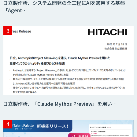
日立製作所、システム開発の全工程にAIを適用する基盤
「Agent…
消耗品管理クラウド
生成AIの業務活用は「Safe AI
Gateway」
スマート工場ソリューションkizkia-
Meter
日立製作所、「Claude Mythos Preview」を用い…
Preferred Networks Visual Inspection
サテライトAI