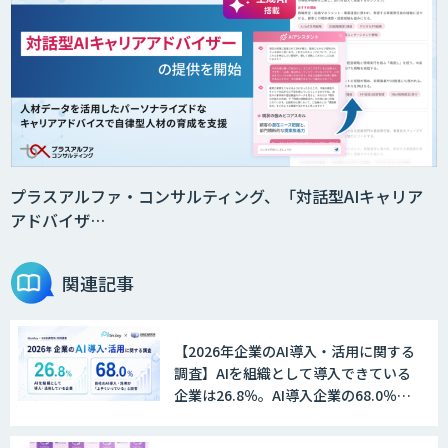
音声・画像・動画データセット販売・収
集
法人向けAIドライブレコーダー「ナウ
ト」
プラスアルファ・コンサルティング、「対話型AIキャリア
アドバイザ…
AI・データ活用コンサルティング・受託
開発支援
関連記事
【2026年企業のAI導入・活用に関する
物流チェッカー
調査】AIを組織として導入できている
企業は26.8％。AI導入企業の68.0％
が、自社でのAI導入・活用は「上手く
いっている」と回答