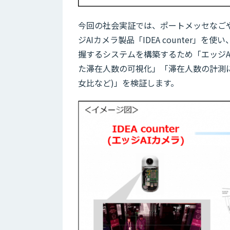
今回の社会実証では、ポートメッセなごやで開催
ジAIカメラ製品「IDEA counter
握するシステムを構築するため「エッジ
た滞在人数の可視化」「滞在人数の計測
女比など)」を検証します。