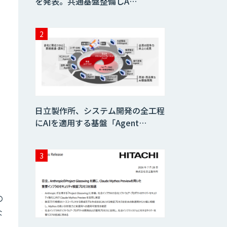
を発表。共通基盤整備しA…
日立製作所、システム開発の全工程
にAIを適用する基盤「Agent…
の
な