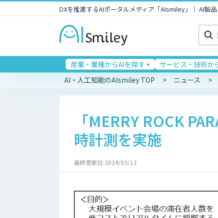
DXを推進するAIポータルメディア「AIsmiley」｜ A
検
索:
産業・業種からAIを探す
サービス・技術から
AI・人工知能のAIsmiley TOP
ニュース
「MERRY ROCK P
時計測を実施
最終更新日:2024/03/13