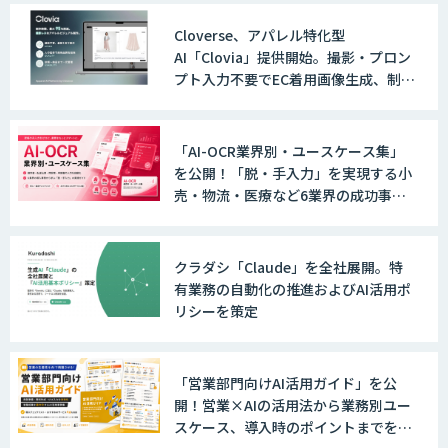
Cloverse、アパレル特化型
AI「Clovia」提供開始。撮影・プロン
プト入力不要でEC着用画像生成、制作
時間最大95%削減
「AI-OCR業界別・ユースケース集」
を公開！「脱・手入力」を実現する小
売・物流・医療など6業界の成功事例
と導入時のポイントを紹介
クラダシ「Claude」を全社展開。特
有業務の自動化の推進およびAI活用ポ
リシーを策定
「営業部門向けAI活用ガイド」を公
開！営業×AIの活用法から業務別ユー
スケース、導入時のポイントまでを網