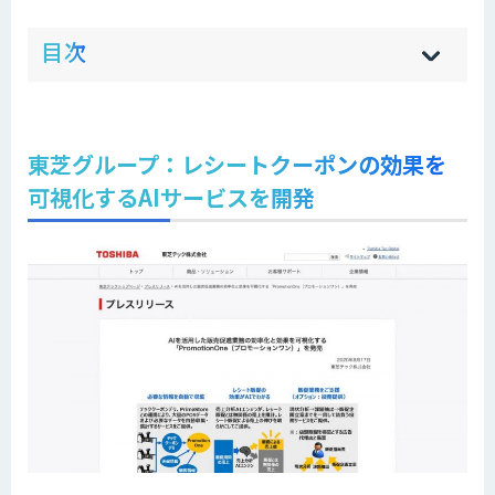
ow
de
目次
[
[
]
]
sh
hi
東芝グループ：レシートクーポンの効果を
可視化するAIサービスを開発