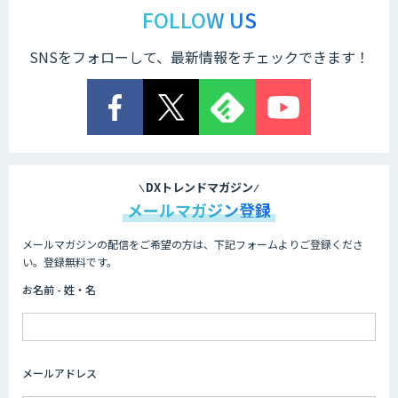
ス」
FOLLOW US
SNSをフォローして、最新情報をチェックできます！
TIGEREYE AGENT
顔認証・物体検出向け画像データ販売サ
ービス
DXトレンドマガジン
メールマガジン登録
メールマガジンの配信をご希望の方は、下記フォームよりご登録くださ
Asteria AIoT Suite｜Gravio – 画像認識
い。登録無料です。
AI活用サービス
お名前 - 姓・名
画像解析・デジタルツイン領域のAI開発
メールアドレス