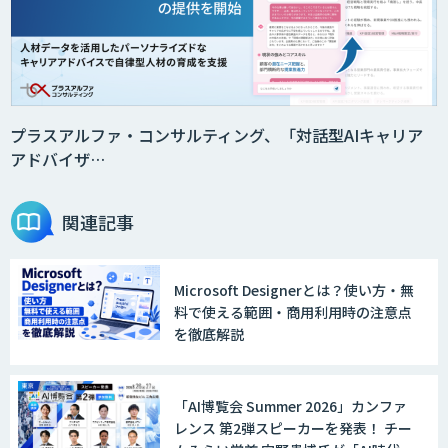
音声・画像・動画データセット販売・収
集
法人向けAIドライブレコーダー「ナウ
ト」
プラスアルファ・コンサルティング、「対話型AIキャリア
アドバイザ…
AI・データ活用コンサルティング・受託
開発支援
関連記事
Microsoft Designerとは？使い方・無
物流チェッカー
料で使える範囲・商用利用時の注意点
を徹底解説
AI 受託開発・導入支援
「AI博覧会 Summer 2026」カンファ
レンス 第2弾スピーカーを発表！ チー