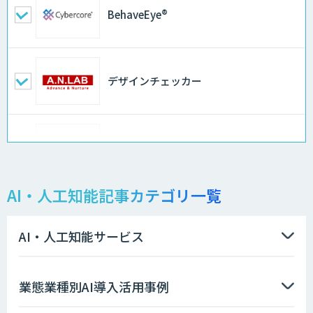
BehaveEye®
デザインチェッカー
地理空間DX ソリューション
AI・人工知能記事カテゴリ一覧
製造業特化型オーダーメイドAI開発（知
財/FMEA/電気回路/CAD/外観検査）
AI・人工知能サービス
ソフトクリエイトのAI開発サービス
業態業種別AI導入活用事例