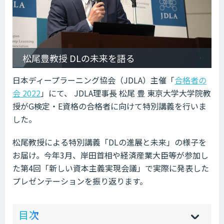
松尾豊教授 DLの未来を語る
日本ディープラーニング協会（JDLA）主催「
合格者の
会 2022
」にて、 JDLA理事長 松尾 豊 東京大学大学院教
授がG検定・E資格の合格者に向けて特別講義を行いま
した。
松尾教授による特別講義「DLの進展と未来」の様子を
お届け。今年3月、岸田首相や経済産業大臣等が参加し
た第4回「新しい資本主義実現会議」で実際に発表した
プレゼンテーションを振り返ります。
ow
de
目次
[
[
]
]
sh
hi