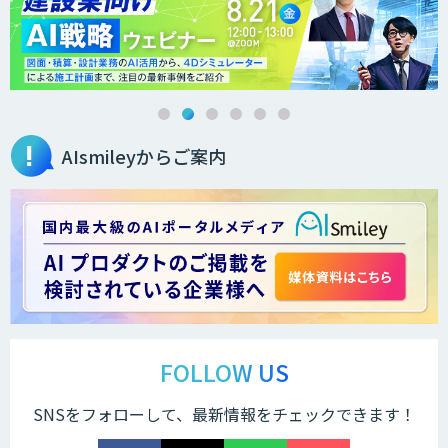
３次元計測アプリRulerless
AIsmileyからご案内
AIカメラ搭載ドライブレコーダー「VIA
Mobile360 D700」
LINE WORKS PaperOn
製造業特化の図面DXサービス「図面ベー
ス」
FOLLOW US
SNSをフォローして、最新情報をチェックできます！