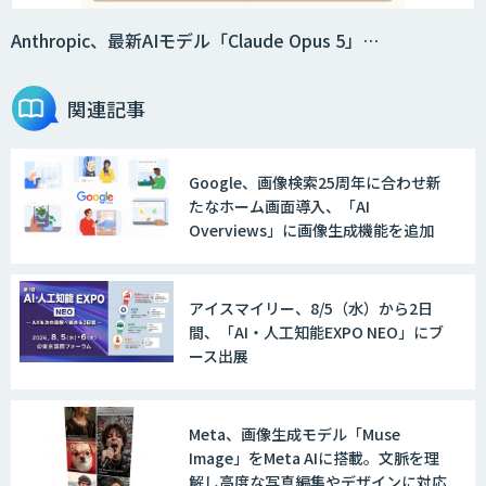
法人向けAIドライブレコーダー「ナウ
ト」
Anthropic、最新AIモデル「Claude Opus 5」…
関連記事
AI・データ活用コンサルティング・受託
開発支援
Google、画像検索25周年に合わせ新
たなホーム画面導入、「AI
物流チェッカー
Overviews」に画像生成機能を追加
アイスマイリー、8/5（水）から2日
AI 受託開発・導入支援
間、「AI・人工知能EXPO NEO」にブ
ース出展
TERAS AIカメラソリューション
Meta、画像生成モデル「Muse
Image」をMeta AIに搭載。文脈を理
解し高度な写真編集やデザインに対応