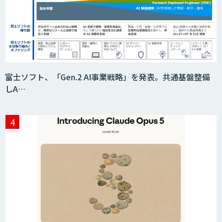
スマート工場ソリューションkizkia-
Meter
富士ソフト、「Gen.2 AI事業戦略」を発表。共通基盤整備
しA…
Preferred Networks Visual Inspection
サテライトAI
音声・画像・動画データセット販売・収
集