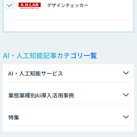
デザインチェッカー
地理空間DX ソリューション
AI・人工知能記事カテゴリ一覧
製造業特化型オーダーメイドAI開発（知
財/FMEA/電気回路/CAD/外観検査）
AI・人工知能サービス
ソフトクリエイトのAI開発サービス
業態業種別AI導入活用事例
特集
AIポチっと