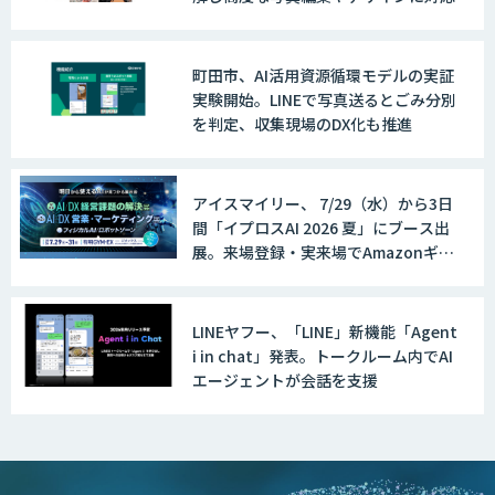
AIカメラ「GAUDi EYE」
町田市、AI活用資源循環モデルの実証
実験開始。LINEで写真送るとごみ分別
を判定、収集現場のDX化も推進
AI・DXコンサルティング伴走支援サービ
ス
アイスマイリー、 7/29（水）から3日
間「イプロスAI 2026 夏」にブース出
展。来場登録・実来場でAmazonギフ
FUNNELシリーズ
ト500円分プレゼント！
LINEヤフー、「LINE」新機能「Agent
i in chat」発表。トークルーム内でAI
AI受託開発（データ分析・画像認識）
エージェントが会話を支援
低コスト・短納期のAI受託開発