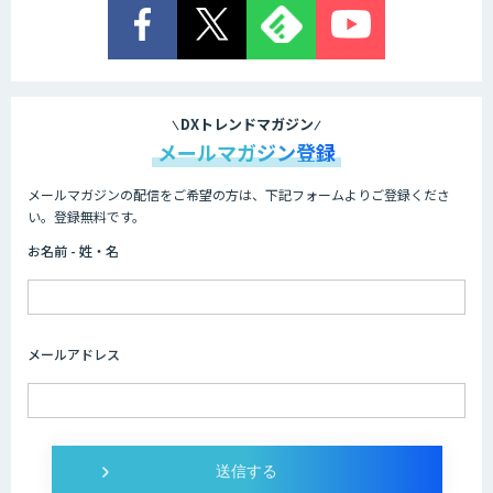
TIGEREYE AGENT
顔認証・物体検出向け画像データ販売サ
ービス
DXトレンドマガジン
メールマガジン登録
メールマガジンの配信をご希望の方は、下記フォームよりご登録くださ
Asteria AIoT Suite｜Gravio – 画像認識
い。登録無料です。
AI活用サービス
お名前 - 姓・名
画像解析・デジタルツイン領域のAI開発
メールアドレス
AI開発・伴走支援・内製化支援