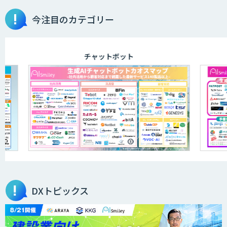
今注目のカテゴリー
TDSEEye
チャットボット
APTOのAI受託開発
高性能・省電力を両立した小型AIゲート
ウェイ「ARTiGO A5000」
アラヤの画像認識AIソリューション
DXトピックス
高性能 AI エンジン搭載エッジシステム
「VAB-5000」