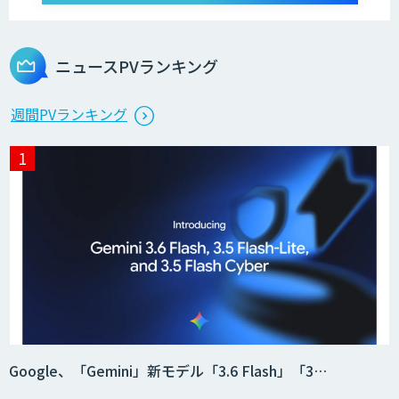
オーダーメイドAI開発
ニュースPVランキング
StellaController 2.0
週間PVランキング
検図・照査AI
積算AI
ID ZERO（アイディーゼロ）
Google、「Gemini」新モデル「3.6 Flash」「3…