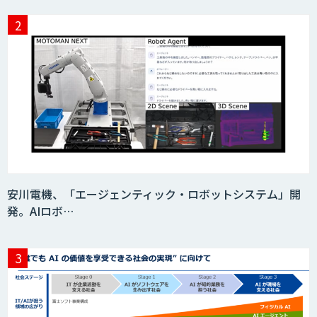
Video Questor
身体・動作解析AIソリューション
映像解析ソリューション kizkia
安川電機、「エージェンティック・ロボットシステム」開
発。AIロボ…
消耗品管理クラウド
生成AIの業務活用は「Safe AI
Gateway」