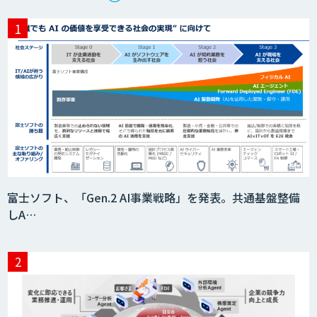
サテライトAI
BIGDAT@Analysis
Kurrant.ai
富士ソフト、「Gen.2 AI事業戦略」を発表。共通基盤整備
しA…
Drug Discovery AI Factory