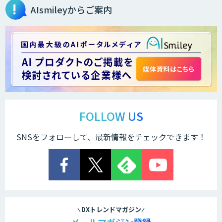
AIsmileyからご案内
ローカル対応文書管理AIシステム
Galaxy-Eye Episode
AI開発・伴走支援・内製化支援
ChatGPTマスター養成講座 AIリスキリ
ング研修
FOLLOW US
SNSをフォローして、最新情報をチェックできます！
法人向け生成AIチャットサービス「ナレ
フルチャット」
画面共有も資料も話者ごとにAIがまるご
と議事録化『スマレコ』
DXトレンドマガジン