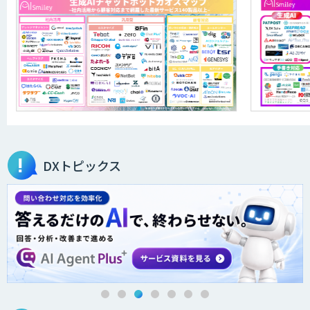
異常検知AI
需要予測＋業務最適化AIシステム
『KISS』
FleGrowthのDX/AI支援伴走サービス
DXトピックス
QANT VoC
m2view