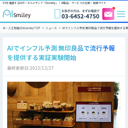
DXを推進するAIポータルメディア「AIsmiley」｜ AI製品・サービスの比較・検索サイト
AI・人工知能のAIsmiley TOP
ニュース
AIでインフル予測 無印良品で流行予報を提供する
AIでインフル予測 無印良品で流行予報
を提供する実証実験開始
最終更新日:2022/12/27