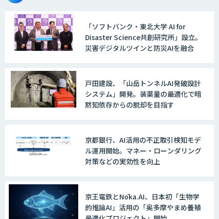
「ソフトバンク・東北大学 AI for
デジフロー
Disaster Science共創研究所」設立。
災害デジタルツインと防災AIを融合
AI/DXソリューションサービス
戸田建設、「山岳トンネルAI発破設計
システム」開発。装薬量の最適化で暗
黙知依存からの脱却を目指す
AI/DXデータ分析サービス
京都銀行、AI活用の不正取引検知モデ
ル運用開始。マネー・ローンダリング
対策などの実効性を向上
UMWELT
京王電鉄とNōka.AI、日本初「生物学
的推論AI」活用の「奥多摩やまめ養殖
最適化プロジェクト」開始