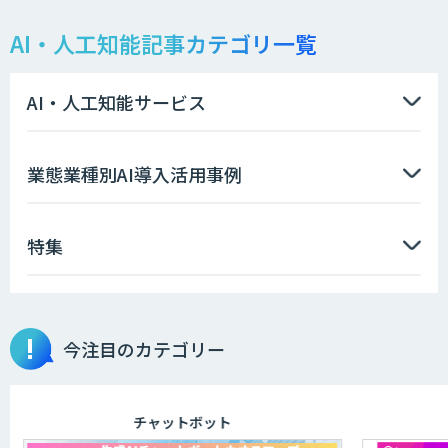
AI・人工知能記事カテゴリ一覧
物品輸出から留学生・研究者のバックチ
ェックまで自動化。輸出管理
AI「TRAFEED」
AI・人工知能サービス
AI価格調査ツールSmapra
業態業種別AI導入活用事例
特集
GENIEE SFA/CRM
埋もれた知見を再利用可能なデータ資産
今注目のカテゴリー
に整備「KIBIT Libria」
チャットボット