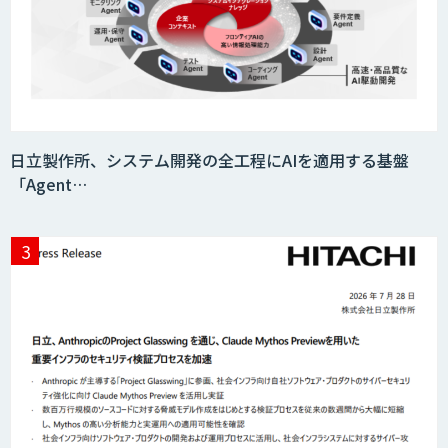
KIBIT Amanogawa
KIBIT Eye
日立製作所、システム開発の全工程にAIを適用する基盤
「Agent…
AI・データ活用コンサルティング・受託
開発支援
7セグ画面OCR
匠KIBIT零