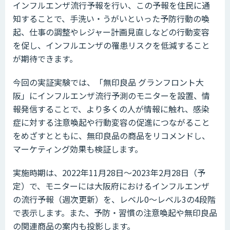
インフルエンザ流行予報を行い、この予報を住民に通
知することで、手洗い・うがいといった予防行動の喚
起、仕事の調整やレジャー計画見直しなどの行動変容
を促し、インフルエンザの罹患リスクを低減すること
が期待できます。
今回の実証実験では、「無印良品 グランフロント大
阪」にインフルエンザ流行予測のモニターを設置、情
報発信することで、より多くの人が情報に触れ、感染
症に対する注意喚起や行動変容の促進につながること
をめざすとともに、無印良品の商品をリコメンドし、
マーケティング効果も検証します。
実施時期は、2022年11月28日～2023年2月28日（予
定）で、モニターには大阪府におけるインフルエンザ
の流行予報（週次更新）を、レベル0～レベル3の4段階
で表示します。また、予防・習慣の注意喚起や無印良品
の関連商品の案内も投影します。