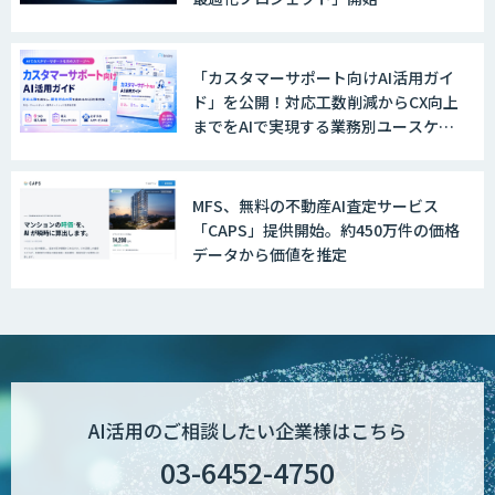
MAISTER™
「カスタマーサポート向けAI活用ガイ
ド」を公開！対応工数削減からCX向上
収益最大化モデル
までをAIで実現する業務別ユースケー
ス集
MFS、無料の不動産AI査定サービス
PriceRobo
「CAPS」提供開始。約450万件の価格
データから価値を推定
Datatang AIデータ処理プラットフォー
ムサービス
AI活用のご相談したい企業様はこちら
03-6452-4750