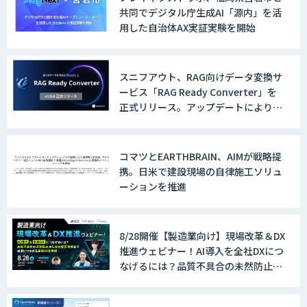
共同でデジタル庁生成AI「源内」を活
用した自治体AX実証実験を開始
スニフアウト、RAG向けデータ変換サ
ービス「RAG Ready Converter」を
正式リリース。アップデートにより変
換精度の向上やセキュリティ強化を実
現
コマツとEARTHBRAIN、AIMが戦略提
携。日米で建設現場の自律施工ソリュ
ーションを推進
8/28開催【製造業向け】現場改革＆DX
推進ウェビナー！AI導入を全社DXにつ
なげるには？品質不具合の未然防止か
ら全社変革事例まで、成果につながる
最新AI活用術