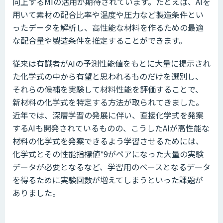
向上するMIの活用が期待されています。たとえば、AIを
用いて素材の配合比率や温度や圧力など製造条件とい
ったデータを解析し、高性能な材料を作るための最適
な配合量や製造条件を推定することができます。
従来は有識者がAIの予測性能値をもとに大量に提示され
た化学式の中から有望と思われるものだけを選別し、
それらの候補を実験して材料性能を評価することで、
新材料の化学式を特定する方法が取られてきました。
近年では、深層学習の発展に伴い、直接化学式を発案
するAIも開発されているものの、こうしたAIが高性能な
材料の化学式を発案できるよう学習させるためには、
化学式とその性能指標値*9がペアになった大量の実験
データが必要となるなど、学習用のベースとなるデータ
を得るために実験回数が増えてしまうといった課題が
ありました。