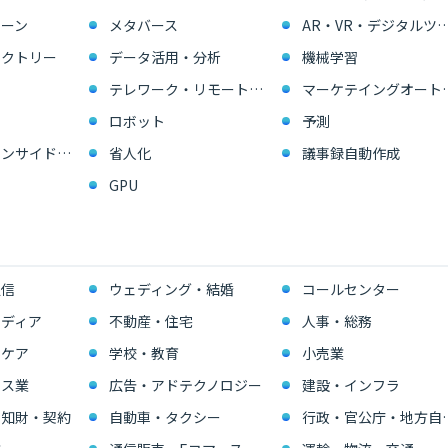
ーン
メタバース
AR・VR・デジタル
ァクトリー
データ活用・分析
機械学習
テレワーク・リモートワーク
マーケテイングオー
ロボット
予測
営業支援・インサイドセールス
省人化
議事録自動作成
GPU
通信
ウェディング・結婚
コールセンター
ディア
不動産・住宅
人事・総務
スケア
学校・教育
小売業
ビス業
広告・アドテクノロジー
建設・インフラ
・知財・契約
自動車・タクシー
行政・官公