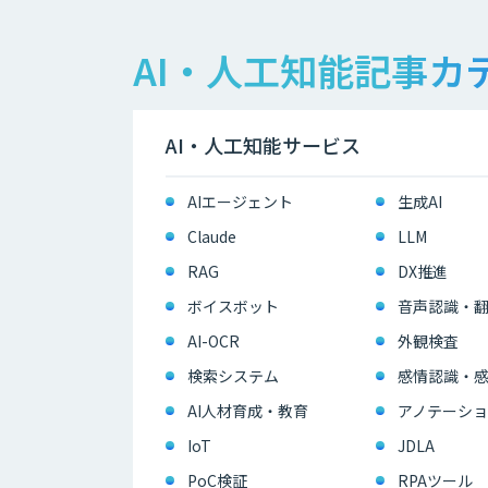
AI・人工知能記事カ
AI・人工知能サービス
AIエージェント
生成AI
Claude
LLM
RAG
DX推進
ボイスボット
音声認識・
AI-OCR
外観検査
検索システム
感情認識・
AI人材育成・教育
アノテーショ
IoT
JDLA
PoC検証
RPAツール