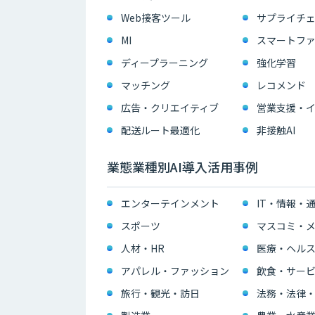
Web接客ツール
サプライチェ
MI
スマートフ
ディープラーニング
強化学習
マッチング
レコメンド
広告・クリエイティブ
配送ルート最適化
非接触AI
業態業種別AI導入活用事例
エンターテインメント
IT・情報・
スポーツ
マスコミ・メ
人材・HR
医療・ヘル
アパレル・ファッション
飲食・サー
旅行・観光・訪日
法務・法律