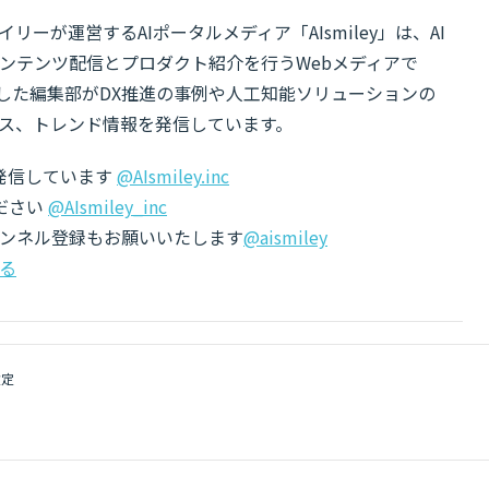
リーが運営するAIポータルメディア「AIsmiley」は、AI
ンテンツ配信とプロダクト紹介を行うWebメディアで
有した編集部がDX推進の事例や人工知能ソリューションの
ス、トレンド情報を発信しています。
でも発信しています
@AIsmiley.inc
ださい
@AIsmiley_inc
チャンネル登録もお願いいたします
@aismiley
る
検定