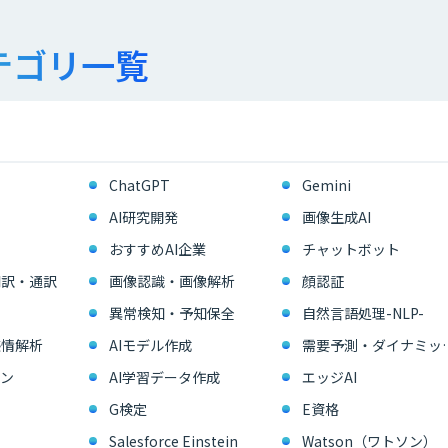
テゴリ一覧
ChatGPT
Gemini
AI研究開発
画像生成AI
おすすめAI企業
チャットボット
翻訳・通訳
画像認識・画像解析
顔認証
異常検知・予知保全
自然言語処理-NLP-
感情解析
AIモデル作成
需要予測・ダイ
ン
AI学習データ作成
エッジAI
G検定
E資格
Salesforce Einstein
Watson（ワトソン）