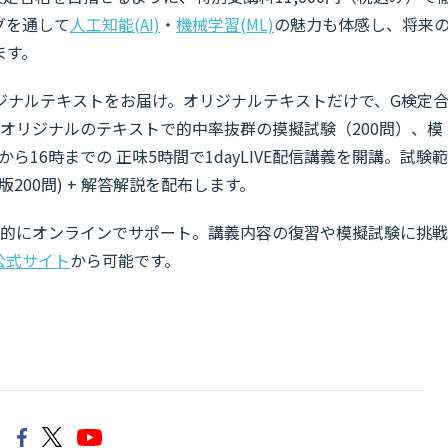
グを通して
人工知能(AI)
・
機械学習(ML)
の魅力も体感し、将来
ます。
ナルテキスト​をお届け。オリジナルテキストだけで、G検定
Iオリジナルのテキストで的中率抜群の摸擬試験（200問）、模
から16時までの 正味5時間で1dayLIVE配信講義を開講。試験範
200問) + 解答解説を配布します。
、継続的にオンラインでサポート。講義内容の復習や模擬試験に挑戦
公式サイト
から可能です。