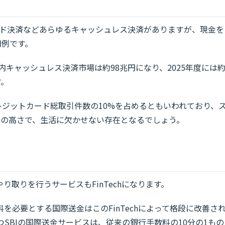
ード決済などあらゆるキャッシュレス決済がありますが、現金を
用例です。
内キャッシュレス決済市場は約98兆円になり、2025年度には
す。
yがクレジットカード総取引件数の10%を占めるともいわれており、
性の高さで、生活に欠かせない存在となるでしょう。
取りを行うサービスもFinTechになります。
を必要とする国際送金はこのFinTechによって格段に改善さ
つSBIの国際送金サービスは、従来の銀行手数料の10分の1もの