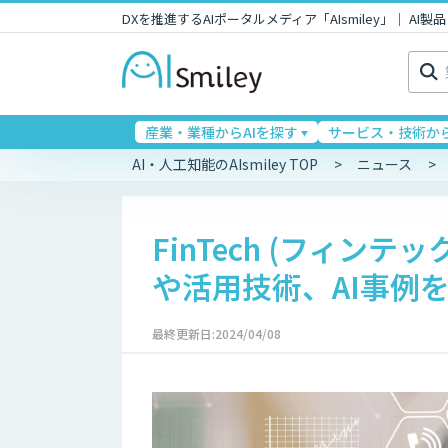
DXを推進するAIポータルメディア「AIsmiley」｜ A
検
索:
産業・業種からAIを探す
サービス・技術から
AI・人工知能のAIsmiley TOP
ニュース
FinTech (フィン
や活用技術、AI事例
最終更新日:2024/04/08