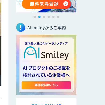
AIsmileyからご案内
を
、