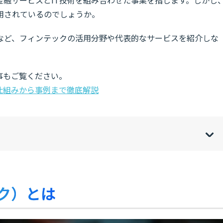
用されているのでしょうか。
など、フィンテックの活用分野や代表的なサービスを紹介しな
事もご覧ください。
仕組みから事例まで徹底解説
w
de
o
[
[
]
]
sh
hi
ック）とは