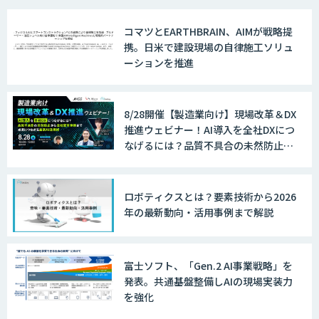
コマツとEARTHBRAIN、AIMが戦略提
携。日米で建設現場の自律施工ソリュ
ーションを推進
8/28開催【製造業向け】現場改革＆DX
推進ウェビナー！AI導入を全社DXにつ
なげるには？品質不具合の未然防止か
ら全社変革事例まで、成果につながる
最新AI活用術
ロボティクスとは？要素技術から2026
年の最新動向・活用事例まで解説
富士ソフト、「Gen.2 AI事業戦略」を
発表。共通基盤整備しAIの現場実装力
を強化