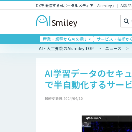
DXを推進するAIポータルメディア「AIsmiley」｜ A
検
索:
産業・業種からAIを探す
サービス・技術から
AI・人工知能のAIsmiley TOP
ニュース
AI学習データのセキ
で半自動化するサービ
最終更新日:2024/04/10