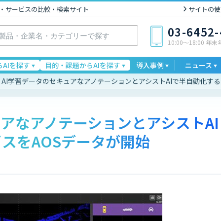
I製品・サービスの比較・検索サイト
サイトの使
03-6452
10:00〜18:00 年
AIを探す
目的・課題からAIを探す
導入事例
ニュース
AI学習データのセキュアなアノテーションとアシストAIで半自動化する
ュアなアノテーションとアシストAI
スをAOSデータが開始