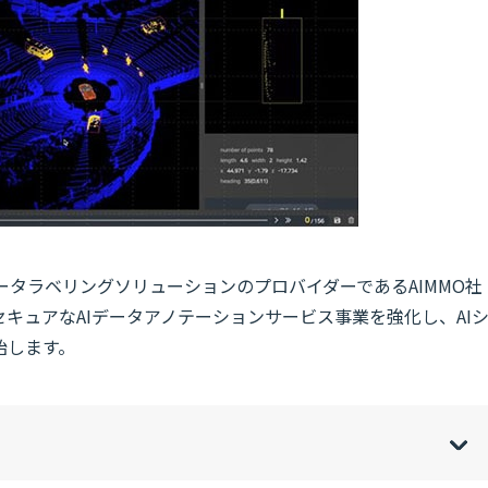
データラベリングソリューションのプロバイダーであるAIMMO社
セキュアなAIデータアノテーションサービス事業を強化し、AI
始します。
w
de
o
[
[
]
]
sh
hi