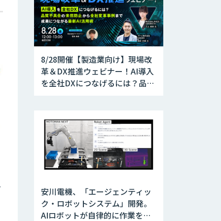
8/28開催【製造業向け】現場改
革＆DX推進ウェビナー！AI導入
を全社DXにつなげるには？品質
不具合の未然防止から全社変革
事例まで、成果につながる最新
AI活用術
ー
安川電機、「エージェンティッ
ク・ロボットシステム」開発。
AIロボットが自律的に作業を実