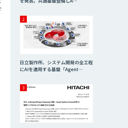
を発表。共通基盤整備しA…
ど
で
日立製作所、システム開発の全工程
にAIを適用する基盤「Agent…