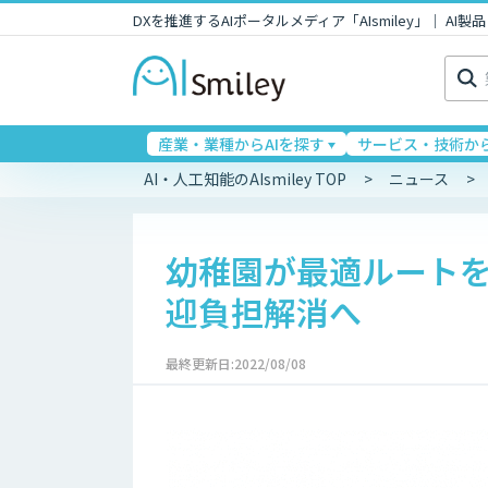
DXを推進するAIポータルメディア「AIsmiley」｜ A
検
索:
産業・業種からAIを探す
サービス・技術から
AI・人工知能のAIsmiley TOP
ニュース
幼稚園が最適ルートを
迎負担解消へ
最終更新日:2022/08/08