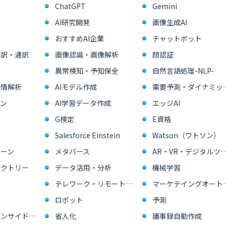
ChatGPT
Gemini
AI研究開発
画像生成AI
おすすめAI企業
チャットボット
翻訳・通訳
画像認識・画像解析
顔認証
異常検知・予知保全
自然言語処理-NLP-
感情解析
AIモデル作成
需要予測・ダイ
ン
AI学習データ作成
エッジAI
G検定
E資格
Salesforce Einstein
Watson（ワトソン）
ーン
メタバース
AR・VR・デジタル
ァクトリー
データ活用・分析
機械学習
テレワーク・リモートワーク
マーケテイングオー
ロボット
予測
営業支援・インサイドセールス
省人化
議事録自動作成