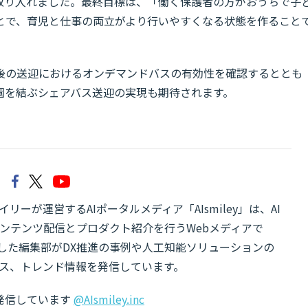
を取り入れました。最終目標は、「働く保護者の方がおうちで子
とで、育児と仕事の両立がより行いやすくなる状態を作ること
後の送迎におけるオンデマンドバスの有効性を確認するととも
園を結ぶシェアバス送迎の実現も期待されます。
リーが運営するAIポータルメディア「AIsmiley」は、AI
ンテンツ配信とプロダクト紹介を行うWebメディアで
有した編集部がDX推進の事例や人工知能ソリューションの
ス、トレンド情報を発信しています。
でも発信しています
@AIsmiley.inc