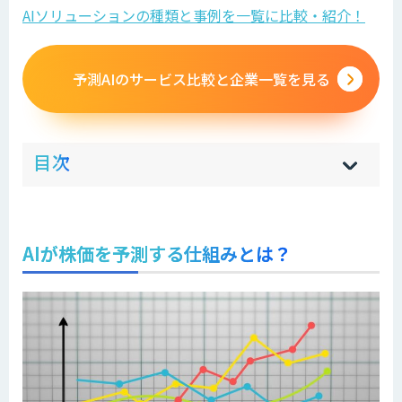
AIソリューションの種類と事例を一覧に比較・紹介！
予測AIのサービス比較と企業一覧を見る
ow
de
目次
[
[
]
]
sh
hi
AIが株価を予測する仕組みとは？