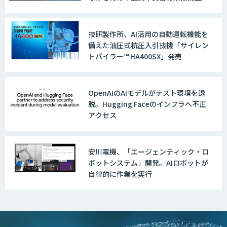
ら全社変革事例まで、成果につながる
最新AI活用術
技研製作所、AI活用の自動運転機能を
備えた油圧式杭圧入引抜機「サイレン
トパイラー™ HA400SX」発売
OpenAIのAIモデルがテスト環境を逸
脱。Hugging Faceのインフラへ不正
アクセス
安川電機、「エージェンティック・ロ
ボットシステム」開発。AIロボットが
自律的に作業を実行