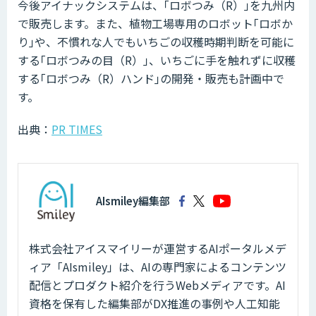
今後アイナックシステムは、｢ロボつみ（R）｣を九州内
で販売します。また、植物工場専用のロボット｢ロボか
り｣や、不慣れな人でもいちごの収穫時期判断を可能に
する｢ロボつみの目（R）｣、いちごに手を触れずに収穫
する｢ロボつみ（R）ハンド｣の開発・販売も計画中で
す。
出典：
PR TIMES
AIsmiley編集部
株式会社アイスマイリーが運営するAIポータルメデ
ィア「AIsmiley」は、AIの専門家によるコンテンツ
配信とプロダクト紹介を行うWebメディアです。AI
資格を保有した編集部がDX推進の事例や人工知能