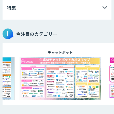
特集
OCR’s+
今注目のカテゴリー
完全無料の次世代RPA「マクロマン」
チャットボット
RPA定型業務ロボット自動化ソリューシ
ョン UiPath/Automate
FPT RPAソリューション
akaBot