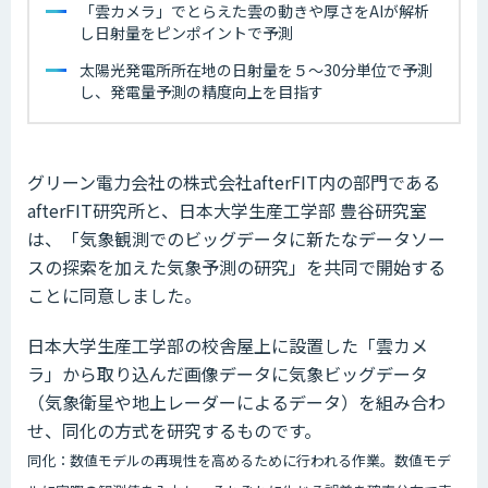
「雲カメラ」でとらえた雲の動きや厚さをAIが解析
し日射量をピンポイントで予測
太陽光発電所所在地の日射量を５～30分単位で予測
し、発電量予測の精度向上を目指す
グリーン電力会社の株式会社afterFIT内の部門である
afterFIT研究所と、日本大学生産工学部 豊谷研究室
は、「気象観測でのビッグデータに新たなデータソー
スの探索を加えた気象予測の研究」を共同で開始する
ことに同意しました。
日本大学生産工学部の校舎屋上に設置した「雲カメ
ラ」から取り込んだ画像データに気象ビッグデータ
（気象衛星や地上レーダーによるデータ）を組み合わ
せ、同化の方式を研究するものです。
同化：数値モデルの再現性を高めるために行われる作業。数値モデ