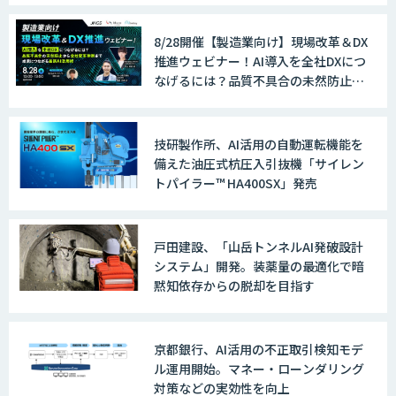
8/28開催【製造業向け】現場改革＆DX
推進ウェビナー！AI導入を全社DXにつ
なげるには？品質不具合の未然防止か
ら全社変革事例まで、成果につながる
最新AI活用術
技研製作所、AI活用の自動運転機能を
備えた油圧式杭圧入引抜機「サイレン
トパイラー™ HA400SX」発売
戸田建設、「山岳トンネルAI発破設計
システム」開発。装薬量の最適化で暗
黙知依存からの脱却を目指す
京都銀行、AI活用の不正取引検知モデ
ル運用開始。マネー・ローンダリング
対策などの実効性を向上