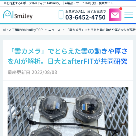
DXを推進するAIポータルメディア「AIsmiley」｜ AI製品・サービスの比較・検索サイト
AI・人工知能のAIsmiley TOP
ニュース
「雲カメラ」でとらえた雲の動きや厚さをAIが解析。日
「雲カメラ」でとらえた雲の動きや厚さ
をAIが解析。日大とafterFITが共同研究
最終更新日:2022/08/08