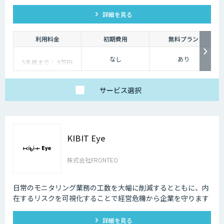
応状況(受信・返信・未返信の件数など)も可視化します。
詳細を見る
利用料金
初期費用
無料プラン
なし
あり
5名様まで： 9万円
6名様以降〜： 9万円 +
9,600円×利用人数−5
サービス
選択
KIBIT Eye
株式会社FRONTEO
日常のモニタリング業務の工数を大幅に削減するとともに、内
在するリスクを可視化することで経営危機から企業を守ります
詳細を見る