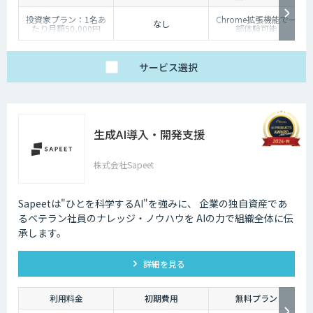
投資家プラン：1名あ
Chrome拡張機能で一
なし
たり月額50,000円
部体験可能
企業プラン：ご相談く
ださい
サービス
選択
生成AI導入・開発支援
株式会社Sapeet
Sapeetは"ひとを科学するAI"を強みに、 企業の独自資産であ
るベテラン社員のナレッジ・ノウハウを AIの力で組織全体に伝
承します。
詳細を見る
利用料金
初期費用
無料プラン