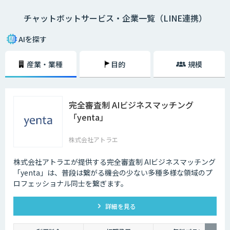
チャットボットサービス・企業一覧（LINE連携）
・AI型チャットボットの特徴
「機械学習型」といわれる仕組みを採用したチャットボットで、文章全体
AIを探す
の意味を理解した上で回答を返すことができるという特徴を持っていま
す。また、機械学習型の場合、過去のデータを蓄積して学習していくた
産業・業種
目的
規模
め、その学習を重ねるごとにチャットの回答精度が向上されていくのが大
きな特徴です。
・シナリオ型チャットボットの特徴
完全審査制 AIビジネスマッチング
シナリオ型チャットボットにはAIが搭載されていないため、「Aという単
「yenta」
語が含まれていたらBを返答する」といったルールを人間が事前に設定し
ておかなければなりません。また、AI型のように学習を重ねていくわけで
もないため、不適切な返答が行われてしまう場合には、担当者が自ら修正
株式会社アトラエ
を行う必要があります。
株式会社アトラエが提供する完全審査制 AIビジネスマッチング
企業がチャットボットを導入するメリットは以下3つが挙げられます。
「yenta」は、普段は繋がる機会の少ない多種多様な領域のプ
ロフェッショナル同士を繋ぎます。
・24時間365日対応できる
チャットボットを導入することで得られる最大のメリットは、24時間365
詳細を見る
日対応できるという点です。スマートフォンの普及に伴い、ユーザーはい
つでもインターネット検索を行えるようになりました。そのため現在は、