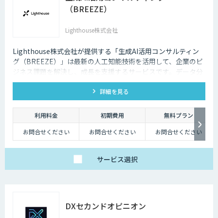
（BREEZE）
Lighthouse株式会社
Lighthouse株式会社が提供する「生成AI活用コンサルティン
グ（BREEZE）」は最新の人工知能技術を活用して、企業のビ
ジネス課題を解決し、成長を支援するサービスです。データ分
析、業務自動化、予測分析、カスタマーエクスペリエンスの向
詳細を見る
上など、幅広いソリューションを提供します。貴社事業の実態
に合わせたAI活用戦略を構築し、競争力を高めます。
利用料金
初期費用
無料プラン
お問合せください
お問合せください
お問合せください
サービス
選択
DXセカンドオピニオン