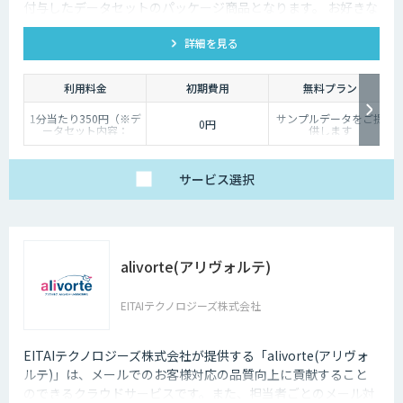
付与したデータセットのパッケージ商品となります。 お好きな
発話カテゴリよりお買い求めいただけます。
詳細を見る
利用料金
初期費用
無料プラン
1分当たり350円（※デ
サンプルデータをご提
0円
ータセット内容：
供します
wav/txt/eaf）
サービス
選択
alivorte(アリヴォルテ)
EITAIテクノロジーズ株式会社
EITAIテクノロジーズ株式会社が提供する「alivorte(アリヴォ
ルテ)」は、メールでのお客様対応の品質向上に貢献すること
のできるクラウドサービスです。また、担当者ごとのメール対