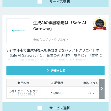
サービス
選択
生成AIの業務活用は「Safe AI
Gateway」
株式会社ソフトクリエイト
SIerの伴走で生成AI導入を失敗させないソフトクリエイトの
「Safe AI Gateway」は、企業のAI活用を「安全に」「業務に
深く」「他システムと連携して」実現するAI基盤です。
kintone・Salesforce連携にも対応します。
詳細を見る
利用料金
初期費用
無料プラン
①マルチテナントプラ
50,000円
なし
ン：74,800 円/月
②スタータープラン：
49,800円/月
③スタンダードプラ
ン：89,800円/月
サービス
選択
④ワイドプラン：