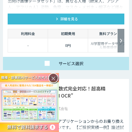
出向け画像データセット」は、異なる人種（欧米人、アジア
人、アフリカ人）姿勢、角度、マスク・メガネ・帽子など様々
な状況をカバー、総計500万枚を超えています。
詳細を見る
利用料金
初期費用
無料プラン
AI学習用データサンプ
-
0円
ル無償提供
サービス
選択
×
手書き・数式完全対応！超高精
度”GenAI OCR”
ジンベイ株式会社
特に、AI OCRのシェアNo1アプリケーションからのお乗り換え
をされるお客様が非常に多いです。 【ご採択実績一例】論述試