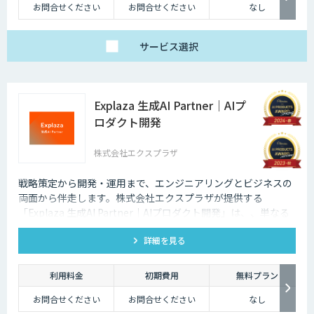
たらす存在です。近年は人手不足が深刻化しているため、多くの企業にと
お問合せください
お問合せください
なし
ってチャットボットを活用して業務効率化するべく導入が進んでおりま
す。
サービス
選択
Explaza 生成AI Partner｜AIプ
ロダクト開発
株式会社エクスプラザ
戦略策定から開発・運用まで、エンジニアリングとビジネスの
両面から伴走します。株式会社エクスプラザが提供する
「Explaza 生成AI Partner｜AIプロダクト開発」は、、単なる
PoC（実証実験）にとどまらず、本番環境での運用を見据えた
詳細を見る
高品質・安心なAIプロダクトを開発します。エンタープライズ
レベルのセキュリティと、迅速な実装力で、貴社のAXを具現化
します。
利用料金
初期費用
無料プラン
お問合せください
お問合せください
なし