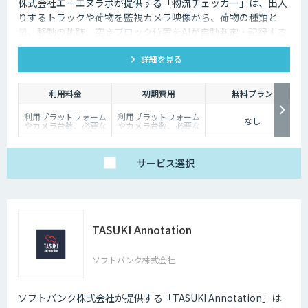
株式会社エーエヌラボが提供する「物流チェッカー」は、出入
りするトラックや荷物を監視カメラ映像から、荷物の種類と
量、移動の軌跡、空きブロック位置をAIが自動判定・記録する
サービスです。
詳細を見る
利用料金
初期費用
無料プラン
利用プラットフォーム
利用プラットフォーム
なし
やカメラ台数、必要な
やカメラ台数、必要な
チューニングの量によ
チューニングの量によ
って別途見積となりま
って別途見積となりま
す。
す。
サービス
選択
TASUKI Annotation
ソフトバンク株式会社
ソフトバンク株式会社が提供する「TASUKI Annotation」は