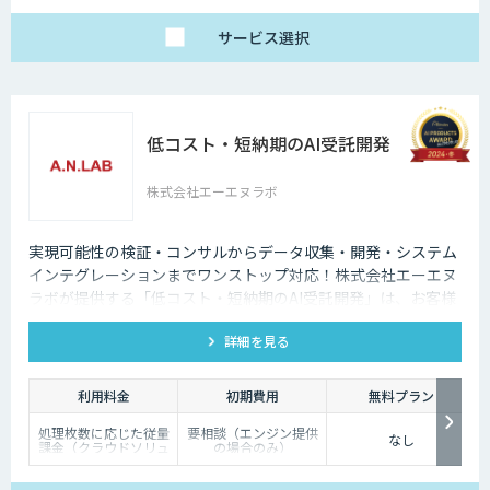
サービス
選択
低コスト・短納期のAI受託開発
株式会社エーエヌラボ
実現可能性の検証・コンサルからデータ収集・開発・システム
インテグレーションまでワンストップ対応！株式会社エーエヌ
ラボが提供する「低コスト・短納期のAI受託開発」は、お客様
のニーズにピッタリ合った画像AIソリューション開発します。
詳細を見る
200件以上の実績。無料トライアルもあり、初めての方でも安
心してお任せください！
利用料金
初期費用
無料プラン
処理枚数に応じた従量
要相談（エンジン提供
なし
課金（クラウドソリュ
の場合のみ）
ーション）、オンプレ
ミス対応、エンジンの
一括提供など、ご要望