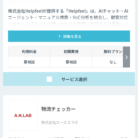
株式会社Helpfeelが提供する「Helpfeel」は、AIチャット・AI
エージェント・マニュアル検索・VoC分析を統合し、顧客対応
や社内ヘルプデスクの問い合わせを劇的に削減するAI検索シス
テムです。特許技術と手厚い伴走支援で、誰でも即座に答えを
詳細を見る
見つけられます。
利用料金
初期費用
無料プラン
要相談
要相談
なし
サービス
選択
物流チェッカー
株式会社エーエヌラボ