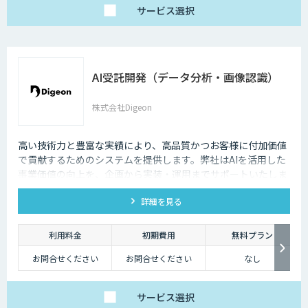
に応じて柔軟に対応し
サービス
選択
ます。データ処理のみ
希望する場合は、目安
として写真一枚あたり
数円程度とお考えくだ
さい。
AI受託開発（データ分析・画像認識）
株式会社Digeon
高い技術力と豊富な実績により、高品質かつお客様に付加価値
で貢献するためのシステムを提供します。弊社はAIを活用した
事業価値の向上を、企画から実装・運用までサポートいたしま
す。 社内研究開発チームで最先端AI技術のキャッチアップとAI
詳細を見る
モジュール構築に注力し、 蓄積したアルゴリズムを組み合わせ
ることで最先端のアルゴリズムによる付加価値を迅速に提供し
ます。
利用料金
初期費用
無料プラン
お問合せください
お問合せください
なし
サービス
選択