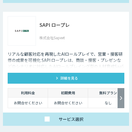
149,800円/月
SAPI ロープレ
株式会社Sapeet
リアルな顧客対応を再現したAIロールプレイで、営業・接客研
修の成果を可視化 SAPI ロープレは、商談・接客・プレゼンな
どのシナリオに対応したAIロールプレイング型の人材育成SaaS
です。 AIアバターとの実践トレーニングと動画フィードバック
詳細を見る
により、新人・中途スタッフの早期戦力化と教育の属人化解消
を支援します。
利用料金
初期費用
無料プラン
お問合せください
お問合せください
なし
サービス
選択