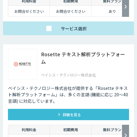
深夜に「この商品についてもっと詳しく知りたい」と思い立つケースも少
利用料金
初期費用
無料プラン
なくないのです。
お問合せください
お問合せください
あり
そのような場合に、チャットボットを設置しておけば、ユーザーの疑問を
解消することができるため、顧客満足度向上にもつなげていくことができ
サービス
選択
ます。低コストで問い合わせ対応の環境を整えられるという点は大きなメ
リットといえるでしょう。
・問い合わせ対応を効率化できる
Rosette テキスト解析プラットフォー
ユーザーから似たような問い合わせが頻繁に寄せられることは決して珍し
ム
くありません。その質問に毎回担当者が回答していくのは、決して効率的
とはいえないでしょう。その点、チャットボットであれば問い合わせ対応
を自動化できるため、従業員は他の業務へ力を注ぐことが可能になりま
ベイシス・テクノロジー株式会社
す。
ベイシス・テクノロジー株式会社が提供する「Rosette テキス
・気軽に問い合わせできる
ト解析プラットフォーム」は、多くの言語 (機能に応じ 20～40
問い合わせの窓口が電話やメールのみの場合、問い合わせというアクショ
言語) に対応しています。
ンを面倒に感じてしまい、離脱してしまうユーザーも少なくありません。
その点、チャットボットであれば普段の友人とのチャットと同じ感覚で質
詳細を見る
問することができます。また、「相手がロボット」という認識があるた
め、ユーザーもより気軽に問い合わせを行うことができるのです。
利用料金
初期費用
無料プラン
チャットボットは多種多様な業界で導入されており、様々なメリットをも