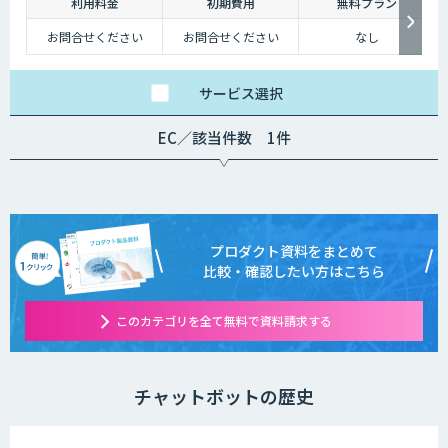
深夜に「この商品についてもっと詳しく知りたい」と思い立つケースも少
利用料金
初期費用
無料プラン
なくないのです。
お問合せください
お問合せください
なし
そのような場合に、チャットボットを設置しておけば、ユーザーの疑問を
解消することができるため、顧客満足度向上にもつなげていくことができ
サービス
選択
ます。低コストで問い合わせ対応の環境を整えられるという点は大きなメ
リットといえるでしょう。
EC／該当件数 1件
・問い合わせ対応を効率化できる
ユーザーから似たような問い合わせが頻繁に寄せられることは決して珍し
くありません。その質問に毎回担当者が回答していくのは、決して効率的
とはいえないでしょう。その点、チャットボットであれば問い合わせ対応
を自動化できるため、従業員は他の業務へ力を注ぐことが可能になりま
プロダクト資料をまとめて
す。
比較・確認したい方はこちら
・気軽に問い合わせできる
このカテゴリを全て無料で資料請求する
問い合わせの窓口が電話やメールのみの場合、問い合わせというアクショ
ンを面倒に感じてしまい、離脱してしまうユーザーも少なくありません。
その点、チャットボットであれば普段の友人とのチャットと同じ感覚で質
問することができます。また、「相手がロボット」という認識があるた
チャットボットの歴史
め、ユーザーもより気軽に問い合わせを行うことができるのです。
チャットボットは多種多様な業界で導入されており、様々なメリットをも