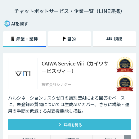
チャットボットサービス・企業一覧（LINE連携）
・AI型チャットボットの特徴
「機械学習型」といわれる仕組みを採用したチャットボットで、文章全体
AIを探す
の意味を理解した上で回答を返すことができるという特徴を持っていま
す。また、機械学習型の場合、過去のデータを蓄積して学習していくた
産業・業種
目的
規模
め、その学習を重ねるごとにチャットの回答精度が向上されていくのが大
きな特徴です。
・シナリオ型チャットボットの特徴
CAIWA Service Viii（カイワサ
シナリオ型チャットボットにはAIが搭載されていないため、「Aという単
ービスヴィー）
語が含まれていたらBを返答する」といったルールを人間が事前に設定し
ておかなければなりません。また、AI型のように学習を重ねていくわけで
もないため、不適切な返答が行われてしまう場合には、担当者が自ら修正
株式会社シナジー
を行う必要があります。
ハルシネーションリスクゼロの識別型AIによる回答をベース
企業がチャットボットを導入するメリットは以下3つが挙げられます。
に、未登録の質問については⽣成AIがカバー。さらに構築・運
⽤の⼿間を低減するAI⽀援機能も搭載。
・24時間365日対応できる
チャットボットを導入することで得られる最大のメリットは、24時間365
詳細を見る
日対応できるという点です。スマートフォンの普及に伴い、ユーザーはい
つでもインターネット検索を行えるようになりました。そのため現在は、