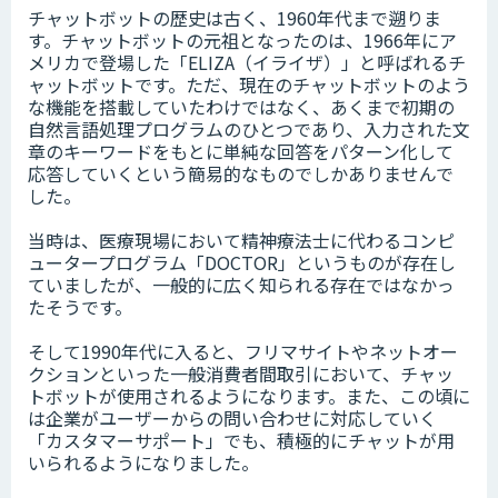
たらす存在です。近年は人手不足が深刻化しているため、多くの企業にと
チャットボットの歴史は古く、1960年代まで遡りま
ってチャットボットを活用して業務効率化するべく導入が進んでおりま
す。チャットボットの元祖となったのは、1966年にア
す。
メリカで登場した「ELIZA（イライザ）」と呼ばれるチ
ャットボットです。ただ、現在のチャットボットのよう
な機能を搭載していたわけではなく、あくまで初期の
自然言語処理プログラムのひとつであり、入力された文
章のキーワードをもとに単純な回答をパターン化して
応答していくという簡易的なものでしかありませんで
した。
当時は、医療現場において精神療法士に代わるコンピ
ュータープログラム「DOCTOR」というものが存在し
ていましたが、一般的に広く知られる存在ではなかっ
たそうです。
そして1990年代に入ると、フリマサイトやネットオー
クションといった一般消費者間取引において、チャッ
トボットが使用されるようになります。また、この頃に
は企業がユーザーからの問い合わせに対応していく
「カスタマーサポート」でも、積極的にチャットが用
いられるようになりました。