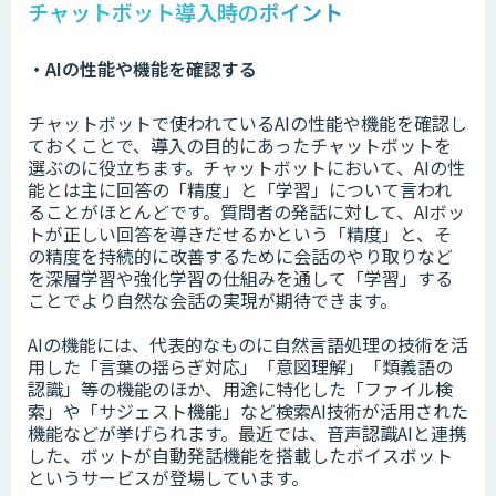
チャットボット導入時のポイント
・AIの性能や機能を確認する
チャットボットで使われているAIの性能や機能を確認し
ておくことで、導入の目的にあったチャットボットを
選ぶのに役立ちます。チャットボットにおいて、AIの性
能とは主に回答の「精度」と「学習」について言われ
ることがほとんどです。質問者の発話に対して、AIボッ
トが正しい回答を導きだせるかという「精度」と、そ
の精度を持続的に改善するために会話のやり取りなど
を深層学習や強化学習の仕組みを通して「学習」する
ことでより自然な会話の実現が期待できます。
AIの機能には、代表的なものに自然言語処理の技術を活
用した「言葉の揺らぎ対応」「意図理解」「類義語の
認識」等の機能のほか、用途に特化した「ファイル検
索」や「サジェスト機能」など検索AI技術が活用された
機能などが挙げられます。最近では、音声認識AIと連携
した、ボットが自動発話機能を搭載したボイスボット
というサービスが登場しています。