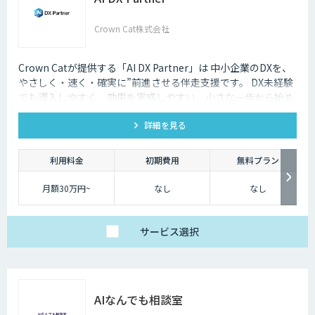
Crown Cat株式会社
Crown Catが提供する「AI DX Partner」は 中小企業のDXを、
やさしく・速く・確実に”前進させる伴走支援です。 DX未経験
でも導入しやすく、効果を実感しやすい、小さな一歩から始め
るDX支援サービスです。 AI DX Partnerは、大手企業のDX支援
詳細を見る
で培ったノウハウをベースに、 地方・中小企業のための“現実
的なDX”を設計・実装・運用まで一貫して支援いたします。 私
たちは、コンサル×開発×AIの力で、現場に寄り添った 『ちょ
利用料金
初期費用
無料プラン
うどいいDX』を実現します。
月額30万円~
なし
なし
サービス
選択
AIなんでも相談室