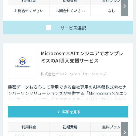
利用料金
初期費用
無料プラン
チャットボットは多種多様な業界で導入されており、様々なメリットをも
たらす存在です。近年は人手不足が深刻化しているため、多くの企業にと
お問合せください
お問合せください
なし
ってチャットボットを活用して業務効率化するべく導入が進んでおりま
す。
サービス
選択
Microcosm×AIエンジニアでオンプレ
ミスのAI導入支援サービス
株式会社ナンバーワンソリューションズ
機密データも安心して活用できる自社専用のAI基盤株式会社ナ
ンバーワンソリューションズが提供する「Microcosm×AIエン
ジニア」は、オンプレミスで使えるデータ活用に特化したAIソ
リューションをAIエンジニアが貴社の課題に合わせてカスタマ
詳細を見る
イズするサービスです。社内に眠るデータを「会社の資産」と
して生まれ変わらせることができます。
利用料金
初期費用
無料プラン