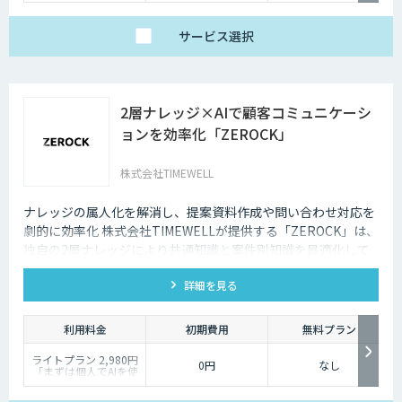
円
Trial：各プランの半
サービス
選択
額 ３０日間限定
2層ナレッジ×AIで顧客コミュニケーシ
ョンを効率化「ZEROCK」
株式会社TIMEWELL
ナレッジの属人化を解消し、提案資料作成や問い合わせ対応を
劇的に効率化 株式会社TIMEWELLが提供する「ZEROCK」は、
独自の2層ナレッジにより共通知識と案件別知識を最適化して
活用できるAIエージェントです 。資料作成や返信工数を最大
詳細を見る
80%削減し、商談獲得までを自動化します。
利用料金
初期費用
無料プラン
ライトプラン 2,980円
0円
なし
「まずは個人でAIを使
い倒したい」方に
・1名様利用