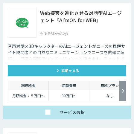
Web接客を進化させる対話型AIエージ
ェント「AI’mON for WEB」
有限会社kivotoys
音声対話×3DキャラクターのAIエージェントがニーズを理解サ
イト訪問者との自然なコミュニケーションでニーズを的確に理
解し、最適な提案でコンバージョンへと導きます。チャットボ
ットを超えた最強のデジタル営業、デジタル広報担当です。
詳細を見る
利用料金
初期費用
無料プラン
月額料金：５万円〜
30万円〜
なし
サービス
選択