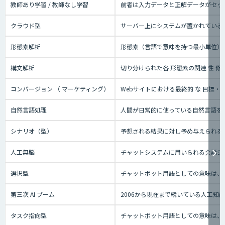
教師あり学習 / 教師なし学習
前者は入力データと正解データがセッ
クラウド型
サーバー上にシステムが置かれているタ
形態素解析
形態素（言語で意味を持つ最小単位）
構文解析
切り分けられた各 形態素の関連 性 修
コンバージョン （ マーケティング）
Webサイトにおける最終的 な 目標
自然言語処理
人間が日常的に使っている自然言語を
シナリオ（型）
予想される結果に対し予め与えられる
人工無脳
チャットシステムに用いられる会話シ
選択型
チャットボット用語としての意味は、
第三次 AI ブーム
2006から現在まで続いている人工
タスク指向型
チャットボット用語としての意味は、