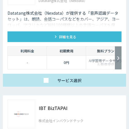
Datatang株式会社（Nexdata）
Datatang株式会社（Nexdata）が提供する「音声認識データ
セット」は、朗読、会話コーパスなどをカバー、アジア、ヨー
ロッパ、アフリカなど総計100種類以上の言語コーパスを保
有、様々な音声認識・合成タスクに対応可能です。
詳細を見る
利用料金
初期費用
無料プラン
AI学習用データサンプ
-
0円
ル無償提供
サービス
選択
IBT BizTAPAI
株式会社インバウンドテック