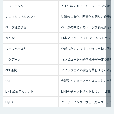
チューニング
人工知能においてのチューニングは、
ナレッジマネジメント
知識の共有化、明確化を図り、作業の効
ページ埋め込み
ページの中に別のページを表示させる
りんな
日本マイクロソフト のチャットボット事業
ルールベース型
作成したシナリオに沿って自動で回答
ログデータ
コンピュータや通信機器が一定の処理
API 連携
ソフトウェアの機能を共有すること。
CUI
会話型インターフェイスのこと。自然
LINE 公式アカウント
LINEのチャットボットとは、「 L
UI/UX
ユーザーインターフェース＝ユーザと