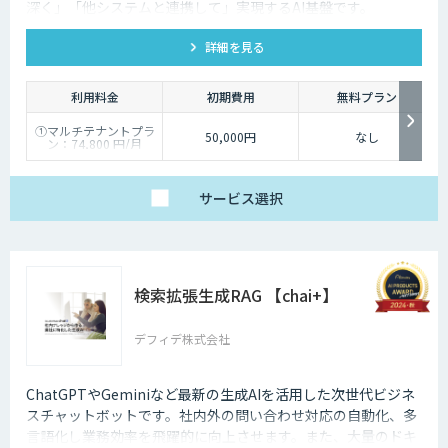
深く」「他システムと連携して」実現するAI基盤です。
kintone・Salesforce連携にも対応します。
詳細を見る
利用料金
初期費用
無料プラン
①マルチテナントプラ
50,000円
なし
ン：74,800 円/月
②スタータープラン：
49,800円/月
③スタンダードプラ
ン：89,800円/月
サービス
選択
④ワイドプラン：
149,800円/月
検索拡張生成RAG 【chai+】
デフィデ株式会社
ChatGPTやGeminiなど最新の生成AIを活用した次世代ビジネ
スチャットボットです。社内外の問い合わせ対応の自動化、多
言語化し業務効率を飛躍的に向上させます。また、大量のドキ