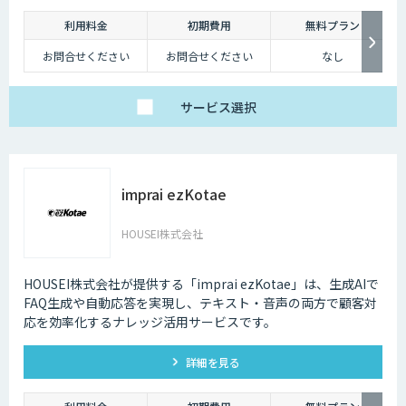
つでもインターネット検索を行えるようになりました。そのため現在は、
深夜に「この商品についてもっと詳しく知りたい」と思い立つケースも少
利用料金
初期費用
無料プラン
なくないのです。
お問合せください
お問合せください
なし
そのような場合に、チャットボットを設置しておけば、ユーザーの疑問を
解消することができるため、顧客満足度向上にもつなげていくことができ
サービス
選択
ます。低コストで問い合わせ対応の環境を整えられるという点は大きなメ
リットといえるでしょう。
・問い合わせ対応を効率化できる
ユーザーから似たような問い合わせが頻繁に寄せられることは決して珍し
imprai ezKotae
くありません。その質問に毎回担当者が回答していくのは、決して効率的
とはいえないでしょう。その点、チャットボットであれば問い合わせ対応
HOUSEI株式会社
を自動化できるため、従業員は他の業務へ力を注ぐことが可能になりま
す。
HOUSEI株式会社が提供する「imprai ezKotae」は、生成AIで
・気軽に問い合わせできる
FAQ生成や自動応答を実現し、テキスト・音声の両方で顧客対
問い合わせの窓口が電話やメールのみの場合、問い合わせというアクショ
応を効率化するナレッジ活用サービスです。
ンを面倒に感じてしまい、離脱してしまうユーザーも少なくありません。
その点、チャットボットであれば普段の友人とのチャットと同じ感覚で質
詳細を見る
問することができます。また、「相手がロボット」という認識があるた
め、ユーザーもより気軽に問い合わせを行うことができるのです。