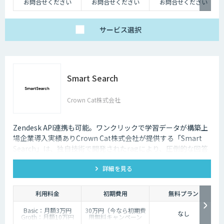
お問合せください
お問合せください
お問合せください
サービス
選択
Smart Search
Crown Cat株式会社
Zendesk API連携も可能。ワンクリックで学習データが構築上
場企業導入実績ありCrown Cat株式会社が提供する「Smart
Search」は、独自技術で開発されたragにより、圧倒的な回答
精度を誇るAIチャットボットです。また回答精度が悪い時は管
詳細を見る
理画面から簡単にご自身でチューニングができる、簡単でかつ
高精度な特徴があります。
利用料金
初期費用
無料プラン
Basic：月額3万円
30万円（今なら初期費
なし
Groth：月額10万円
用無料キャンペーン
Enterprise：月額20万
中）