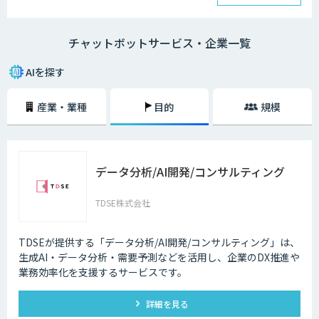
チャットボットは、大きく分けると「AI型」と「シナリオ型」という2つ
の種類が存在します。
チャットボットサービス・企業一覧
・AI型チャットボットの特徴
「機械学習型」といわれる仕組みを採用したチャットボットで、文章全体
AIを探す
の意味を理解した上で回答を返すことができるという特徴を持っていま
す。また、機械学習型の場合、過去のデータを蓄積して学習していくた
産業・業種
目的
規模
め、その学習を重ねるごとにチャットの回答精度が向上されていくのが大
きな特徴です。
・シナリオ型チャットボットの特徴
データ分析/AI開発/コンサルティング
シナリオ型チャットボットにはAIが搭載されていないため、「Aという単
語が含まれていたらBを返答する」といったルールを人間が事前に設定し
ておかなければなりません。また、AI型のように学習を重ねていくわけで
TDSE株式会社
もないため、不適切な返答が行われてしまう場合には、担当者が自ら修正
を行う必要があります。
TDSEが提供する「データ分析/AI開発/コンサルティング」は、
企業がチャットボットを導入するメリットは以下3つが挙げられます。
生成AI・データ分析・需要予測などを活用し、企業のDX推進や
業務効率化を支援するサービスです。
・24時間365日対応できる
チャットボットを導入することで得られる最大のメリットは、24時間365
詳細を見る
日対応できるという点です。スマートフォンの普及に伴い、ユーザーはい