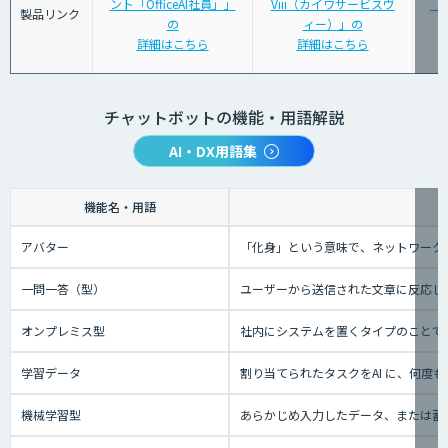
ント「OfficeAI社員」」
Viii（カイワサービスヴ
「S
製品リンク
の
ィー）」の
詳細はこちら
詳細はこちら
チャットボットの機能・用語解説
AI・DX用語集
機能名・用語
アバター
「化身」という意味で、ネットワーク
一問一答（型）
ユーザーから送信された文章に反応し
オンプレミス型
社内にシステムを置くタイプのことで
学習データ
割り当てられたタスクをAI に、何
機械学習型
あらかじめ入力したデータ、または蓄