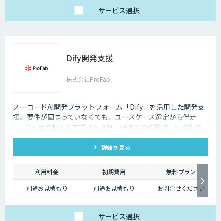
・AIチャット無制限
で、日々の壁打ちや調
サービス
選択
査を効率化
※AIスライド作成など
一部機能制限あり
スタンダードプラン
30,000円
「チームで業務を劇的
Dify開発支援
に変えたい」方に
・5名様まで一律料金
で使い放題
・全機能制限なし！ AI
株式会社ProFab
スライドも自動作成
・1名あたり実質6,000
円で、チームの生産性
を最大化
ノーコードAI開発プラットフォーム「Dify」を活用した開発支
援。要件が固まっていなくても、ユースケース選定から伴走
し、2ヶ月で動くAIアプリを構築。研修との連携で、開発後の
内製化・自走までサポートします。
詳細を見る
利用料金
初期費用
無料プラン
別途お見積もり
別途お見積もり
お問合せください
サービス
選択