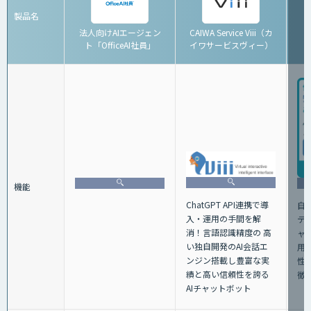
製品名
法人向けAIエージェン
CAIWA Service Viii（カ
ト「OfficeAI社員」
イワサービスヴィー）
「
機能
ChatGPT API連携で導
自
⼊・運⽤の⼿間を解
テ
消！⾔語認識精度の ⾼
ャ
い独⾃開発のAI会話エ
用
ンジン搭載し豊富な実
性
績と⾼い信頼性を誇る
徴
AIチャットボット