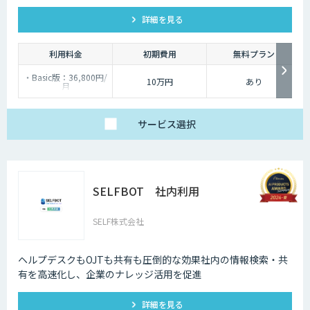
ュメントから必要な情報を特定する機能により、情報検索の手
詳細を見る
間を大幅に削減します。加えて、ボットごとに特徴付けを行う
ことが可能となりボットの個性ある自然な会話を実現します。
利用料金
初期費用
無料プラン
・Basic版：36,800円/
10万円
あり
月
・Professional版：
74,800円/月
・Ultra版：98,000円/
月
サービス
選択
・Enterprise版：個別
見積もり
※別途、初期費用10万
円～
SELFBOT 社内利用
SELF株式会社
ヘルプデスクもOJTも共有も圧倒的な効果社内の情報検索・共
有を高速化し、企業のナレッジ活用を促進
詳細を見る