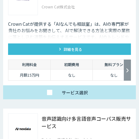
Crown Cat株式会社
Crown Catが提供する「AIなんでも相談室」は、AIの専門家が
貴社のお悩みをお聞きして、 AIで解決できる方法と実際の業務
に落とし込む道筋をお伝えするサービスです。AIのトレンドや
最新の事例はもちろん、自社にあった活用を安価にクイックに
詳細を見る
知ることができます。
利用料金
初期費用
無料プラン
月額15万円
なし
なし
サービス
選択
音声認識向け多言語音声コーパス販売サ
ービス