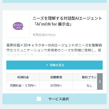
ニーズを理解する対話型AIエージェント
「AI’mON for 展示会」
有限会社kivotoys
音声対話×3DキャラクターのAIエージェントがニーズを理解自
然なコミュニケーションで来場者のニーズを的確に理解し、最
適な提案で質の高いリード獲得を目指します。多言語対応のス
タッフとして、人件費削減も実現。対話記録の取得・分析で展
詳細を見る
示会後の追客も確実な成果へ。
利用料金
初期費用
無料プラン
月額料金：５万円〜
30万円〜
なし
サービス
選択