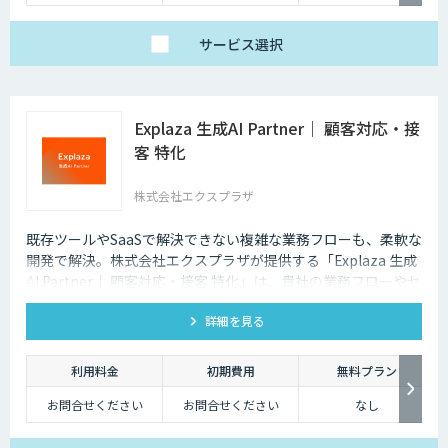
Enterprise：月額20万
中）
円
Trial：各プランの半
サービス
選択
額 ３０日間限定
Explaza 生成AI Partner｜ 顧客対応・接
客 特化
株式会社エクスプラザ
既存ツールやSaaSで解決できない複雑な業務フローも、柔軟な
開発で解決。株式会社エクスプラザが提供する「Explaza 生成
AI Partner｜ 顧客対応・接客 特化」は、貴社の業務フローやセ
キュリティ基準に合わせて、最適な顧客対応AIシステムを設
詳細を見る
計・構築する「技術パートナー」として、SaaSでは対応できな
い独自データの連携や、既存システムへの組み込みなど、現場
の課題解決にコミットします。
利用料金
初期費用
無料プラン
お問合せください
お問合せください
なし