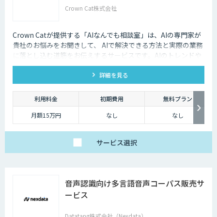
Crown Cat株式会社
Crown Catが提供する「AIなんでも相談室」は、AIの専門家が
貴社のお悩みをお聞きして、 AIで解決できる方法と実際の業務
に落とし込む道筋をお伝えするサービスです。AIのトレンドや
最新の事例はもちろん、自社にあった活用を安価にクイックに
詳細を見る
知ることができます。
利用料金
初期費用
無料プラン
月額15万円
なし
なし
サービス
選択
音声認識向け多言語音声コーパス販売サ
ービス
Datatang株式会社（Nexdata）