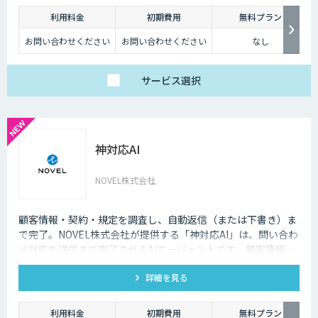
つでもインターネット検索を行えるようになりました。そのため現在は、
利用料金
初期費用
無料プラン
深夜に「この商品についてもっと詳しく知りたい」と思い立つケースも少
なくないのです。
お問い合わせください
お問い合わせください
なし
そのような場合に、チャットボットを設置しておけば、ユーザーの疑問を
解消することができるため、顧客満足度向上にもつなげていくことができ
サービス
選択
ます。低コストで問い合わせ対応の環境を整えられるという点は大きなメ
リットといえるでしょう。
・問い合わせ対応を効率化できる
神対応AI
ユーザーから似たような問い合わせが頻繁に寄せられることは決して珍し
くありません。その質問に毎回担当者が回答していくのは、決して効率的
とはいえないでしょう。その点、チャットボットであれば問い合わせ対応
NOVEL株式会社
を自動化できるため、従業員は他の業務へ力を注ぐことが可能になりま
す。
顧客情報・契約・規定を調査し、自動返信（または下書き）ま
・気軽に問い合わせできる
で完了。NOVEL株式会社が提供する「神対応AI」は、問い合わ
せ対応を送信まで完了させるAIエージェントです。顧客情報・
問い合わせの窓口が電話やメールのみの場合、問い合わせというアクショ
ンを面倒に感じてしまい、離脱してしまうユーザーも少なくありません。
契約・規定を突き合わせて回答を数十秒で作成し、自動送信か
その点、チャットボットであれば普段の友人とのチャットと同じ感覚で質
詳細を見る
下書き止めかを選べます。
問することができます。また、「相手がロボット」という認識があるた
め、ユーザーもより気軽に問い合わせを行うことができるのです。
利用料金
初期費用
無料プラン