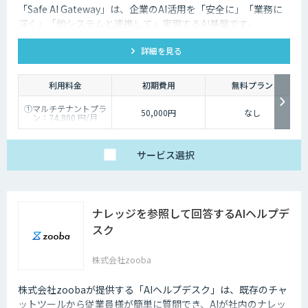
「Safe AI Gateway」は、企業のAI活用を「安全に」「業務に
深く」「他システムと連携して」実現するAI基盤です。
kintone・Salesforce連携にも対応します。
詳細を見る
利用料金
初期費用
無料プラン
①マルチテナントプラ
50,000円
なし
ン：74,800 円/月
②スタータープラン：
49,800円/月
③スタンダードプラ
ン：89,800円/月
サービス
選択
④ワイドプラン：
149,800円/月
ナレッジを参照して回答するAIヘルプデ
スク
株式会社zooba
株式会社zoobaが提供する「AIヘルプデスク」は、既存のチャ
ットツールから従業員様が簡単に質問でき、AIが社内のナレッ