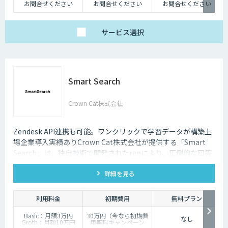
お問合せください
お問合せください
お問合せください
サービス
選択
Smart Search
Crown Cat株式会社
Zendesk API連携も可能。ワンクリックで学習データが構築上
場企業導入実績ありCrown Cat株式会社が提供する「Smart
Search」は、独自技術で開発されたragにより、圧倒的な回答
精度を誇るAIチャットボットです。また回答精度が悪い時は管
詳細を見る
理画面から簡単にご自身でチューニングができる、簡単でかつ
高精度な特徴があります。
利用料金
初期費用
無料プラン
Basic：月額3万円
30万円（今なら初期費
なし
Groth：月額10万円
用無料キャンペーン