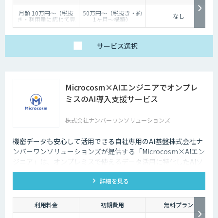
チャットボットは多種多様な業界で導入されており、様々なメリットをも
月額 10万円〜（税抜
50万円〜（税抜き・約
たらす存在です。近年は人手不足が深刻化しているため、多くの企業にと
なし
き・利用量に応じて見
1ヶ月〜構築）
ってチャットボットを活用して業務効率化するべく導入が進んでおりま
積り）
す。
サービス
選択
Microcosm×AIエンジニアでオンプレ
ミスのAI導入支援サービス
株式会社ナンバーワンソリューションズ
機密データも安心して活用できる自社専用のAI基盤株式会社ナ
ンバーワンソリューションズが提供する「Microcosm×AIエン
ジニア」は、オンプレミスで使えるデータ活用に特化したAIソ
リューションをAIエンジニアが貴社の課題に合わせてカスタマ
詳細を見る
イズするサービスです。社内に眠るデータを「会社の資産」と
して生まれ変わらせることができます。
利用料金
初期費用
無料プラン