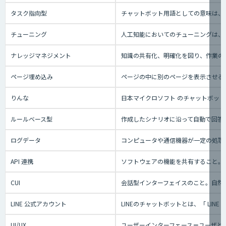
タスク指向型
チャットボット用語としての意味は、
チューニング
人工知能においてのチューニングは、
ナレッジマネジメント
知識の共有化、明確化を図り、作業の効
ページ埋め込み
ページの中に別のページを表示させる
りんな
日本マイクロソフト のチャットボット事業
ルールベース型
作成したシナリオに沿って自動で回答
ログデータ
コンピュータや通信機器が一定の処理
API 連携
ソフトウェアの機能を共有すること。
CUI
会話型インターフェイスのこと。自然
LINE 公式アカウント
LINEのチャットボットとは、「 L
UI/UX
ユーザーインターフェース＝ユーザと