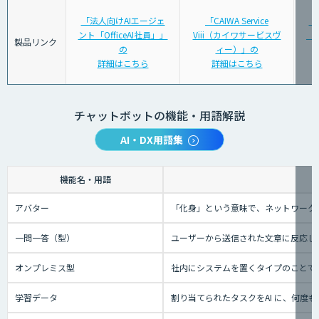
「法人向けAIエージェ
「CAIWA Service
「
ント「OfficeAI社員」」
Viii（カイワサービスヴ
「S
製品リンク
の
ィー）」の
詳細はこちら
詳細はこちら
チャットボットの機能・用語解説
AI・DX用語集
機能名・用語
アバター
「化身」という意味で、ネットワーク
一問一答（型）
ユーザーから送信された文章に反応し
オンプレミス型
社内にシステムを置くタイプのことで
学習データ
割り当てられたタスクをAI に、何