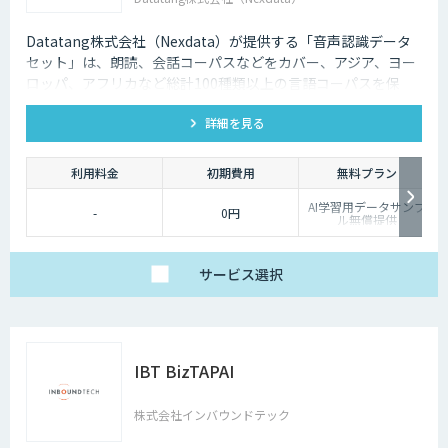
Datatang株式会社（Nexdata）が提供する「音声認識データ
セット」は、朗読、会話コーパスなどをカバー、アジア、ヨー
ロッパ、アフリカなど総計100種類以上の言語コーパスを保
有、様々な音声認識・合成タスクに対応可能です。
詳細を見る
利用料金
初期費用
無料プラン
AI学習用データサンプ
-
0円
ル無償提供
サービス
選択
IBT BizTAPAI
株式会社インバウンドテック