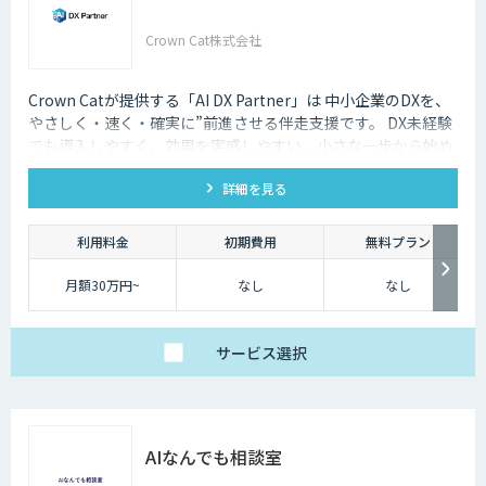
Crown Cat株式会社
Crown Catが提供する「AI DX Partner」は 中小企業のDXを、
やさしく・速く・確実に”前進させる伴走支援です。 DX未経験
でも導入しやすく、効果を実感しやすい、小さな一歩から始め
るDX支援サービスです。 AI DX Partnerは、大手企業のDX支援
詳細を見る
で培ったノウハウをベースに、 地方・中小企業のための“現実
的なDX”を設計・実装・運用まで一貫して支援いたします。 私
たちは、コンサル×開発×AIの力で、現場に寄り添った 『ちょ
利用料金
初期費用
無料プラン
うどいいDX』を実現します。
月額30万円~
なし
なし
サービス
選択
AIなんでも相談室