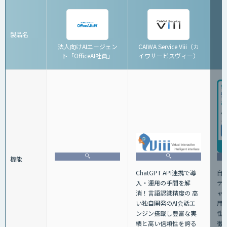
製品名
法人向けAIエージェン
CAIWA Service Viii（カ
ト「OfficeAI社員」
イワサービスヴィー）
「
機能
ChatGPT API連携で導
自
⼊・運⽤の⼿間を解
テ
消！⾔語認識精度の ⾼
ャ
い独⾃開発のAI会話エ
用
ンジン搭載し豊富な実
性
績と⾼い信頼性を誇る
徴