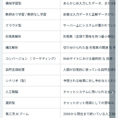
機械学習型
あらかじめ入力したデータ、または蓄
教師あり学習 / 教師なし学習
前者は入力データと正解データがセッ
クラウド型
サーバー上にシステムが置かれているタ
形態素解析
形態素（言語で意味を持つ最小単位）
構文解析
切り分けられた各 形態素の関連 性 修
コンバージョン （ マーケティング）
Webサイトにおける最終的 な 目標
自然言語処理
人間が日常的に使っている自然言語を
シナリオ（型）
予想される結果に対し予め与えられる
人工無脳
チャットシステムに用いられる会話シ
選択型
チャットボット用語としての意味は、
第三次 AI ブーム
2006から現在まで続いている人工