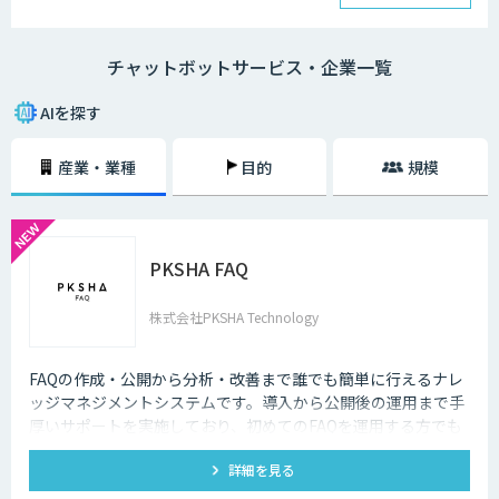
チャットボットは、大きく分けると「AI型」と「シナリオ型」という2つ
の種類が存在します。
チャットボットサービス・企業一覧
・AI型チャットボットの特徴
「機械学習型」といわれる仕組みを採用したチャットボットで、文章全体
AIを探す
の意味を理解した上で回答を返すことができるという特徴を持っていま
す。また、機械学習型の場合、過去のデータを蓄積して学習していくた
産業・業種
目的
規模
め、その学習を重ねるごとにチャットの回答精度が向上されていくのが大
きな特徴です。
・シナリオ型チャットボットの特徴
PKSHA FAQ
シナリオ型チャットボットにはAIが搭載されていないため、「Aという単
語が含まれていたらBを返答する」といったルールを人間が事前に設定し
ておかなければなりません。また、AI型のように学習を重ねていくわけで
株式会社PKSHA Technology
もないため、不適切な返答が行われてしまう場合には、担当者が自ら修正
を行う必要があります。
FAQの作成・公開から分析・改善まで誰でも簡単に行えるナレ
企業がチャットボットを導入するメリットは以下3つが挙げられます。
ッジマネジメントシステムです。導入から公開後の運用まで手
厚いサポートを実施しており、初めてのFAQを運用する方でも
・24時間365日対応できる
安心して利用できます。
チャットボットを導入することで得られる最大のメリットは、24時間365
詳細を見る
日対応できるという点です。スマートフォンの普及に伴い、ユーザーはい