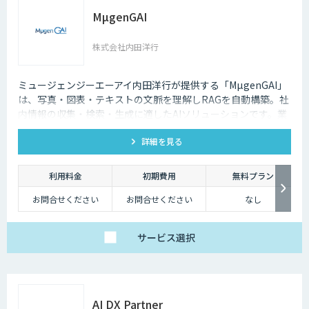
MµgenGAI
株式会社内田洋行
ミュージェンジーエーアイ内田洋行が提供する「MµgenGAI」
は、写真・図表・テキストの文脈を理解しRAGを自動構築。社
内情報の収集・検索・生成に適したAIソリューションです。業
種を問わず業務効率とナレッジ活用を支援します。
詳細を見る
利用料金
初期費用
無料プラン
お問合せください
お問合せください
なし
サービス
選択
AI DX Partner