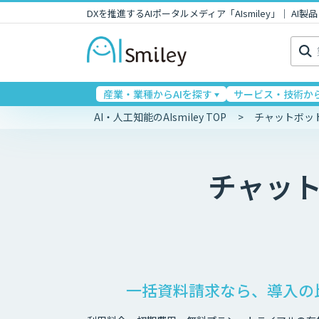
DXを推進するAIポータルメディア「AIsmiley」｜ A
検
索:
産業・業種からAIを探す
サービス・技術から
AI・人工知能のAIsmiley TOP
チャットボッ
チャッ
一括資料請求なら、導入の