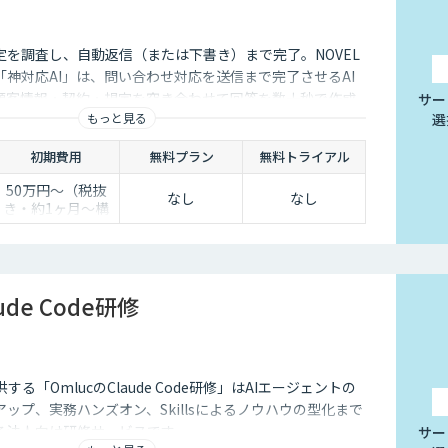
ユーザーもより気軽に問い合わせを行うことができるのです。
々なメリットをもたらす存在です。近年は人手不足が深刻化して
定を調査し、自動返信（または下書き）まで完了。NOVEL
て業務効率化するべく導入が進んでおります。
神対応AI」は、問い合わせ対応を送信まで完了させるAI
顧客情報・契約・規定を突き合わせて回答を数十秒で作成
サー
もっと見る
選
き止めかを選べます。
初期費用
無料プラン
無料トライアル
50万円〜（税抜
なし
なし
き・約1ヶ月〜構
築）
ude Code研修
する「OmlucのClaude Code研修」はAIエージェントの
ップ、実務ハンズオン、Skillsによるノウハウの型化まで
る法人向け研修サービスです。
サー