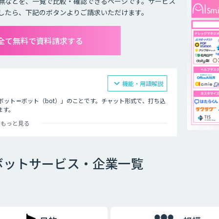
無などを、一覧で比較・確認できるページです。サービス
したら、下記のボタンよりご請求いただけます。
全て無料で資料請求する
機能・用語解説
ボット＝ボット（bot）」のことです。チャット形式で、打ち込
ます。
もっと見る
オ型」という2つの種類が存在します。
ボットサービス・企業一覧
ットで、文章全体の意味を理解した上で回答を返すことができる
過去のデータを蓄積して学習していくため、その学習を重ねるご
徴です。
め、「Aという単語が含まれていたらBを返答する」といったル