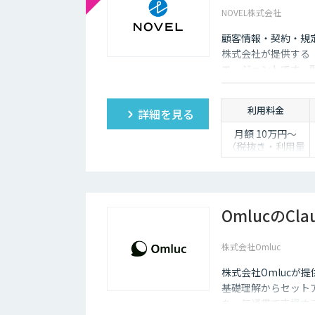
す。また、「相手がロボット」という認識があるため、
NOVEL株式会社
チャットボットは多種多様な業界で導入されており、様
顧客情報・契約・規
いるため、多くの企業にとってチャットボットを活用し
株式会社が提供する「
エージェントです。
し、自動送信か下書
利用料金
詳細を見る
月額 10万円〜
（税抜き・利用量
に応じて見積り）
OmlucのCla
株式会社Omluc
株式会社Omlucが提供
基礎理解からセットア
を一気通貫で支援す