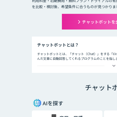
利用料金・初期費用・無料プラン・トライアルの有
を比較・検討後、希望条件に合うものが見つかりま
チャットボットを
チャットボットとは？
チャットボットとは、「チャット（Chat）」をする「ロ
んだ文章に自動回答してくれるプログラムのことを指し
チャットボットは、大きく分けると「AI型」と「シナリ
・AI型チャットボットの特徴
チャット
「機械学習型」といわれる仕組みを採用したチャットボ
という特徴を持っています。また、機械学習型の場合、
とにチャットの回答精度が向上されていくのが大きな特
AIを探す
・シナリオ型チャットボットの特徴
シナリオ型チャットボットにはAIが搭載されていないた