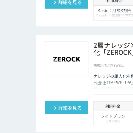
利用料金
詳細を見る
Basic：月額3万円
Groth：月額10万円
Enterprise：月額2
万円
Trial：各プランの
額 ３０日間限定
2層ナレッジ
化「ZEROC
株式会社TIMEWELL
ナレッジの属人化を
式会社TIMEWEL
識と案件別知識を最適
工数を最大80%削
利用料金
詳細を見る
ライトプラン
2,980円
「まずは個人でAI
を使い倒したい」