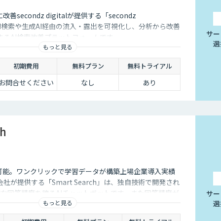
secondz digitalが提供する「secondz
は、AI検索や生成AI経由の流入・露出を可視化し、分析から改善
サー
するAI検索改善プラットフォームです。
選
もっと見る
初期費用
無料プラン
無料トライアル
お問合せください
なし
あり
ch
I連携も可能。ワンクリックで学習データが構築上場企業導入実績
式会社が提供する「Smart Search」は、独自技術で開発され
的な回答精度を誇るAIチャットボットです。また回答精度が
サー
もっと見る
選
ら簡単にご自身でチューニングができる、簡単でかつ高精
。