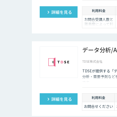
利用料金
詳細を見る
お問合受講人数と
難易度によって料
金は変動いたしま
す。
詳しくは営業担当
までお問い合わせ
ください。
データ分析/
TDSE株式会社
TDSEが提供する「
分析・需要予測など
です。
利用料金
詳細を見る
お問合せください