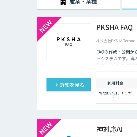
産業・業種
ールを人間が事前に設定しておかなければなりません。ま
な返答が行われてしまう場合には、担当者が自ら修正を
企業がチャットボットを導入するメリットは以下3つが
PKSHA FAQ
・24時間365日対応できる
株式会社PKSHA Technol
チャットボットを導入することで得られる最大のメリット
普及に伴い、ユーザーはいつでもインターネット検索を
FAQの作成・公開
ついてもっと詳しく知りたい」と思い立つケースも少な
トシステムです。導
そのような場合に、チャットボットを設置しておけば、
初めてのFAQを運
もつなげていくことができます。低コストで問い合わせ
ょう。
利用料金
詳細を見る
・問い合わせ対応を効率化できる
お問い合わせくだ
ユーザーから似たような問い合わせが頻繁に寄せられる
さい
ていくのは、決して効率的とはいえないでしょう。その
め、従業員は他の業務へ力を注ぐことが可能になります
・気軽に問い合わせできる
神対応AI
問い合わせの窓口が電話やメールのみの場合、問い合わ
ザーも少なくありません。その点、チャットボットであ