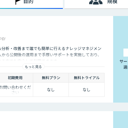
目的
規模
た、AI型のように学習を重ねていくわけでもないため、不適切
行う必要があります。
挙げられます。
ogy
は、24時間365日対応できるという点です。スマートフォンの
行えるようになりました。そのため現在は、深夜に「この商品に
から分析・改善まで誰でも簡単に行えるナレッジマネジメン
くないのです。
入から公開後の運用まで手厚いサポートを実施しており、
ユーザーの疑問を解消することができるため、顧客満足度向上に
用する方でも安心して利用できます。
サー
対応の環境を整えられるという点は大きなメリットといえるでし
もっと見る
選
初期費用
無料プラン
無料トライアル
お問い合わせくだ
なし
なし
ことは決して珍しくありません。その質問に毎回担当者が回答し
さい
点、チャットボットであれば問い合わせ対応を自動化できるた
。
せというアクションを面倒に感じてしまい、離脱してしまうユー
れば普段の友人とのチャットと同じ感覚で質問することができま