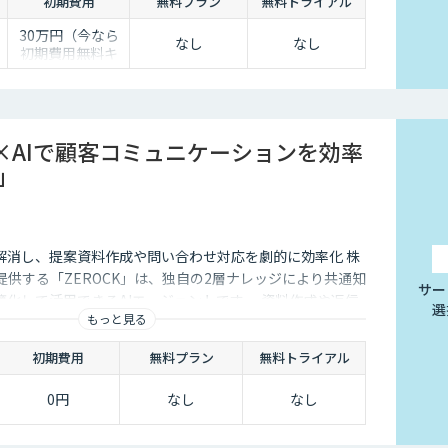
初期費用
無料プラン
無料トライアル
30万円（今なら
なし
なし
初期費用無料キ
0
ャンペーン中）
半
×AIで顧客コミュニケーションを効率
K」
解消し、提案資料作成や問い合わせ対応を劇的に効率化 株
Lが提供する「ZEROCK」は、独自の2層ナレッジにより共通知
サー
化して活用できるAIエージェントです 。資料作成や返信
選
もっと見る
減し、商談獲得までを自動化します。
初期費用
無料プラン
無料トライアル
0円
なし
なし