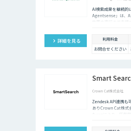
AI検索成果を継続的に改善
Agentsense」
施策の実行まで支援
利用料金
詳細を見る
お問合せください
Smart Sear
Crown Cat株式会社
Zendesk AP
ありCrown Cat株
たragにより、圧倒
悪い時は管理画面か
度な特徴があります