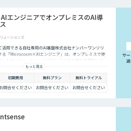
sm×AIエンジニアでオンプレミスのAI導
ス
リューションズ
て活用できる自社専用のAI基盤株式会社ナンバーワンソリ
る「Microcosm×AIエンジニア」は、オンプレミスで使
サー
したAIソリューションをAIエンジニアが貴社の課題に合
選
もっと見る
するサービスです。社内に眠るデータを「会社の資産」と
ることができます。
初期費用
無料プラン
無料トライアル
お問合せください
お問合せください
お問合せください
entsense