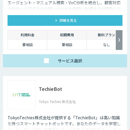
エージェント・マニュアル検索・VoC分析を統合し、顧客対応
や社内ヘルプデスクの問い合わせを劇的に削減するAI検索シス
テムです。特許技術と手厚い伴走支援で、誰でも即座に答えを
詳細を見る
見つけられます。
利用料金
初期費用
無料プラン
要相談
要相談
なし
サービス
選択
TechieBot
Tokyo Techies 株式会社
TokyoTechies株式会社が提供する「TechieBot」は高い知識
を持つスマートチャットボットです。あなたのデータを学習し
て、ユーザーに対して完全にパーソナライズされたフィードバ