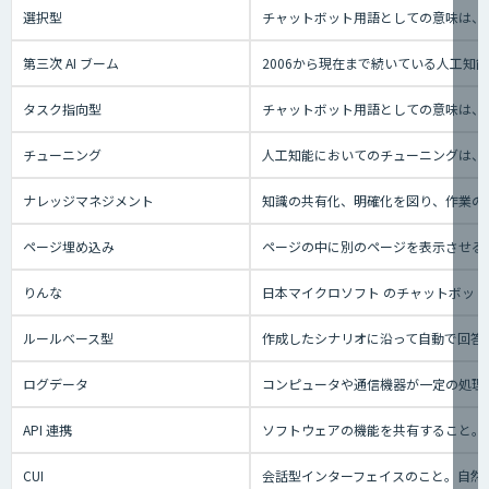
選択型
チャットボット用語としての意味は、
第三次 AI ブーム
2006から現在まで続いている人工
タスク指向型
チャットボット用語としての意味は、
チューニング
人工知能においてのチューニングは、
ナレッジマネジメント
知識の共有化、明確化を図り、作業の効
ページ埋め込み
ページの中に別のページを表示させる
りんな
日本マイクロソフト のチャットボット事業
ルールベース型
作成したシナリオに沿って自動で回答
ログデータ
コンピュータや通信機器が一定の処理
API 連携
ソフトウェアの機能を共有すること。
CUI
会話型インターフェイスのこと。自然