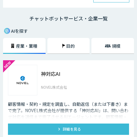
チャットボットは、大きく分けると「AI型」と「シナリオ型」という2つ
の種類が存在します。
チャットボットサービス・企業一覧
・AI型チャットボットの特徴
「機械学習型」といわれる仕組みを採用したチャットボットで、文章全体
AIを探す
の意味を理解した上で回答を返すことができるという特徴を持っていま
す。また、機械学習型の場合、過去のデータを蓄積して学習していくた
産業・業種
目的
規模
め、その学習を重ねるごとにチャットの回答精度が向上されていくのが大
きな特徴です。
・シナリオ型チャットボットの特徴
神対応AI
シナリオ型チャットボットにはAIが搭載されていないため、「Aという単
語が含まれていたらBを返答する」といったルールを人間が事前に設定し
ておかなければなりません。また、AI型のように学習を重ねていくわけで
NOVEL株式会社
もないため、不適切な返答が行われてしまう場合には、担当者が自ら修正
を行う必要があります。
顧客情報・契約・規定を調査し、自動返信（または下書き）ま
企業がチャットボットを導入するメリットは以下3つが挙げられます。
で完了。NOVEL株式会社が提供する「神対応AI」は、問い合わ
せ対応を送信まで完了させるAIエージェントです。顧客情報・
・24時間365日対応できる
契約・規定を突き合わせて回答を数十秒で作成し、自動送信か
チャットボットを導入することで得られる最大のメリットは、24時間365
詳細を見る
下書き止めかを選べます。
日対応できるという点です。スマートフォンの普及に伴い、ユーザーはい