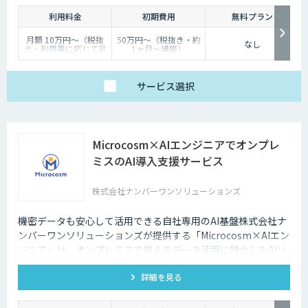
つでもインターネット検索を行えるようになりました。そのため現在は、
利用料金
初期費用
無料プラン
深夜に「この商品についてもっと詳しく知りたい」と思い立つケースも少
なくないのです。
月額 10万円〜（税抜
50万円〜（税抜き・約
なし
き・利用量に応じて見
1ヶ月〜構築）
そのような場合に、チャットボットを設置しておけば、ユーザーの疑問を
積り）
解消することができるため、顧客満足度向上にもつなげていくことができ
ます。低コストで問い合わせ対応の環境を整えられるという点は大きなメ
サービス
選択
リットといえるでしょう。
・問い合わせ対応を効率化できる
Microcosm×AIエンジニアでオンプレ
ユーザーから似たような問い合わせが頻繁に寄せられることは決して珍し
くありません。その質問に毎回担当者が回答していくのは、決して効率的
ミスのAI導入支援サービス
とはいえないでしょう。その点、チャットボットであれば問い合わせ対応
を自動化できるため、従業員は他の業務へ力を注ぐことが可能になりま
株式会社ナンバーワンソリューションズ
す。
・気軽に問い合わせできる
機密データも安心して活用できる自社専用のAI基盤株式会社ナ
ンバーワンソリューションズが提供する「Microcosm×AIエン
問い合わせの窓口が電話やメールのみの場合、問い合わせというアクショ
ジニア」は、オンプレミスで使えるデータ活用に特化したAIソ
ンを面倒に感じてしまい、離脱してしまうユーザーも少なくありません。
リューションをAIエンジニアが貴社の課題に合わせてカスタマ
その点、チャットボットであれば普段の友人とのチャットと同じ感覚で質
詳細を見る
イズするサービスです。社内に眠るデータを「会社の資産」と
問することができます。また、「相手がロボット」という認識があるた
め、ユーザーもより気軽に問い合わせを行うことができるのです。
して生まれ変わらせることができます。