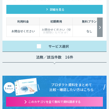
ック、情報、サポートを提供することができます。また、
詳細を見る
GhatGPTをはじめ、他社のエンジンとの連携も可能です。
利用料金
初期費用
無料プラン
お問合せください（受
お問合せください
なし
託開発になります）
サービス
選択
法務／該当件数 16件
プロダクト資料をまとめて
比較・確認したい方はこちら
このカテゴリを全て無料で資料請求する