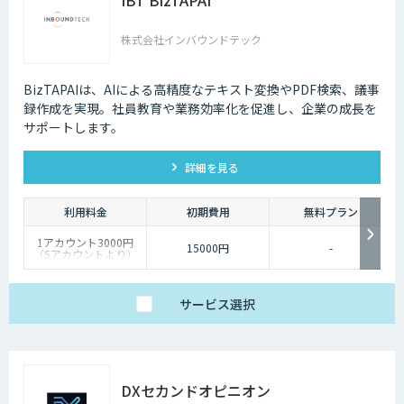
IBT BizTAPAI
株式会社インバウンドテック
BizTAPAIは、AIによる高精度なテキスト変換やPDF検索、議事
録作成を実現。社員教育や業務効率化を促進し、企業の成長を
サポートします。
詳細を見る
利用料金
初期費用
無料プラン
1アカウント3000円
15000円
-
（5アカウントより）
サービス
選択
DXセカンドオピニオン