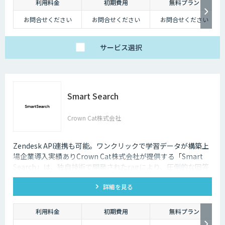
利用料金
初期費用
無料プラン
チャットボットは多種多様な業界で導入されており、様々なメリットをも
たらす存在です。近年は人手不足が深刻化しているため、多くの企業にと
お問合せください
お問合せください
お問合せください
ってチャットボットを活用して業務効率化するべく導入が進んでおりま
す。
サービス
選択
Smart Search
Crown Cat株式会社
Zendesk API連携も可能。ワンクリックで学習データが構築上
場企業導入実績ありCrown Cat株式会社が提供する「Smart
Search」は、独自技術で開発されたragにより、圧倒的な回答
精度を誇るAIチャットボットです。また回答精度が悪い時は管
詳細を見る
理画面から簡単にご自身でチューニングができる、簡単でかつ
高精度な特徴があります。
利用料金
初期費用
無料プラン