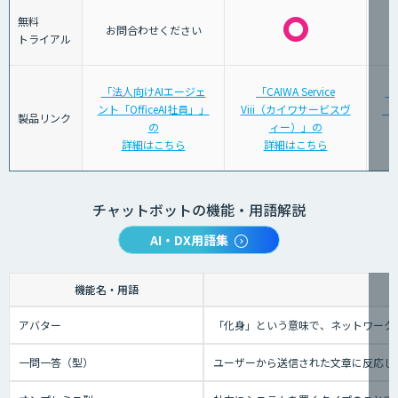
無料
お問合わせください
トライアル
「法人向けAIエージェ
「CAIWA Service
「
ント「OfficeAI社員」」
Viii（カイワサービスヴ
「S
製品リンク
の
ィー）」の
詳細はこちら
詳細はこちら
チャットボットの機能・用語解説
AI・DX用語集
機能名・用語
アバター
「化身」という意味で、ネットワーク
一問一答（型）
ユーザーから送信された文章に反応し