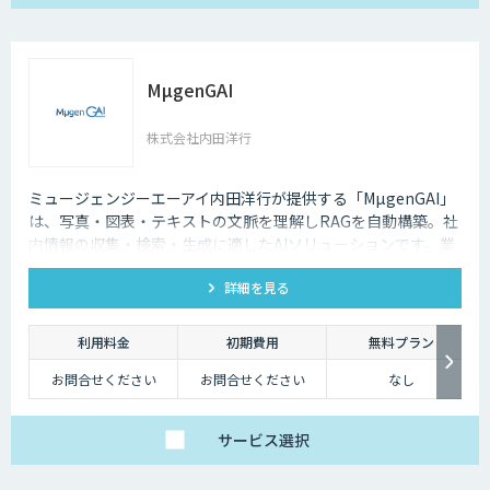
MµgenGAI
株式会社内田洋行
ミュージェンジーエーアイ内田洋行が提供する「MµgenGAI」
は、写真・図表・テキストの文脈を理解しRAGを自動構築。社
内情報の収集・検索・生成に適したAIソリューションです。業
種を問わず業務効率とナレッジ活用を支援します。
詳細を見る
利用料金
初期費用
無料プラン
お問合せください
お問合せください
なし
サービス
選択