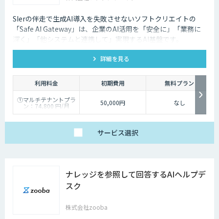
SIerの伴走で生成AI導入を失敗させないソフトクリエイトの
「Safe AI Gateway」は、企業のAI活用を「安全に」「業務に
深く」「他システムと連携して」実現するAI基盤です。
kintone・Salesforce連携にも対応します。
詳細を見る
利用料金
初期費用
無料プラン
①マルチテナントプラ
50,000円
なし
ン：74,800 円/月
②スタータープラン：
49,800円/月
③スタンダードプラ
ン：89,800円/月
サービス
選択
④ワイドプラン：
149,800円/月
ナレッジを参照して回答するAIヘルプデ
スク
株式会社zooba