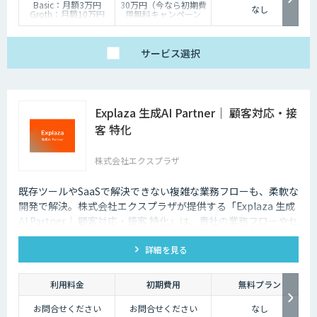
Basic：月額3万円
30万円（今なら初期費
なし
Groth：月額10万円
用無料キャンペーン
Enterprise：月額20万
中）
円
Trial：各プランの半
サービス
選択
額 ３０日間限定
Explaza 生成AI Partner｜ 顧客対応・接
客 特化
株式会社エクスプラザ
既存ツールやSaaSで解決できない複雑な業務フローも、柔軟な
開発で解決。株式会社エクスプラザが提供する「Explaza 生成
AI Partner｜ 顧客対応・接客 特化」は、貴社の業務フローやセ
キュリティ基準に合わせて、最適な顧客対応AIシステムを設
詳細を見る
計・構築する「技術パートナー」として、SaaSでは対応できな
い独自データの連携や、既存システムへの組み込みなど、現場
の課題解決にコミットします。
利用料金
初期費用
無料プラン
お問合せください
お問合せください
なし