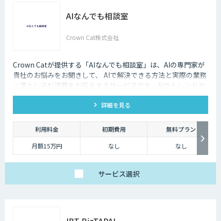
AIなんでも相談室
Crown Cat株式会社
Crown Catが提供する「AIなんでも相談室」は、AIの専門家が
貴社のお悩みをお聞きして、 AIで解決できる方法と実際の業務
に落とし込む道筋をお伝えするサービスです。AIのトレンドや
最新の事例はもちろん、自社にあった活用を安価にクイックに
詳細を見る
知ることができます。
利用料金
初期費用
無料プラン
月額15万円
なし
なし
サービス
選択