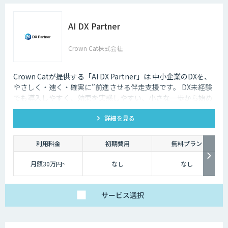
AI DX Partner
Crown Cat株式会社
Crown Catが提供する「AI DX Partner」は 中小企業のDXを、
やさしく・速く・確実に”前進させる伴走支援です。 DX未経験
でも導入しやすく、効果を実感しやすい、小さな一歩から始め
るDX支援サービスです。 AI DX Partnerは、大手企業のDX支援
詳細を見る
で培ったノウハウをベースに、 地方・中小企業のための“現実
的なDX”を設計・実装・運用まで一貫して支援いたします。 私
たちは、コンサル×開発×AIの力で、現場に寄り添った 『ちょ
利用料金
初期費用
無料プラン
うどいいDX』を実現します。
月額30万円~
なし
なし
サービス
選択