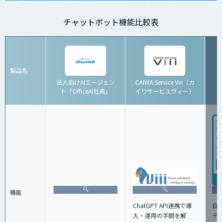
チャットボット機能比較表
製品名
法人向けAIエージェン
CAIWA Service Viii（カ
ト「OfficeAI社員」
イワサービスヴィー）
「
機能
ChatGPT API連携で導
自
⼊・運⽤の⼿間を解
テ