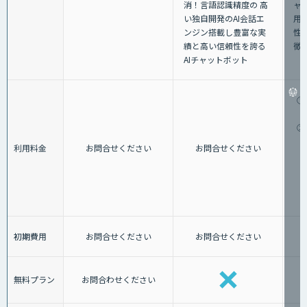
消！⾔語認識精度の ⾼
ャ
い独⾃開発のAI会話エ
用
ンジン搭載し豊富な実
性
績と⾼い信頼性を誇る
徴
AIチャットボット
①
②
利用料金
お問合せください
お問合せください
初期費用
お問合せください
お問合せください
無料プラン
お問合わせください