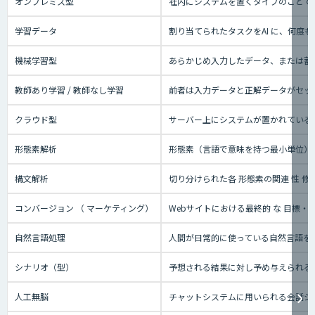
オンプレミス型
社内にシステムを置くタイプのことで
学習データ
割り当てられたタスクをAI に、何
機械学習型
あらかじめ入力したデータ、または蓄
教師あり学習 / 教師なし学習
前者は入力データと正解データがセッ
クラウド型
サーバー上にシステムが置かれているタ
形態素解析
形態素（言語で意味を持つ最小単位）
構文解析
切り分けられた各 形態素の関連 性 修
コンバージョン （ マーケティング）
Webサイトにおける最終的 な 目標
自然言語処理
人間が日常的に使っている自然言語を
シナリオ（型）
予想される結果に対し予め与えられる
人工無脳
チャットシステムに用いられる会話シ