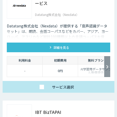
ービス
Datatang株式会社（Nexdata）
Datatang株式会社（Nexdata）が提供する「音声認識データ
セット」は、朗読、会話コーパスなどをカバー、アジア、ヨー
ロッパ、アフリカなど総計100種類以上の言語コーパスを保
有、様々な音声認識・合成タスクに対応可能です。
詳細を見る
利用料金
初期費用
無料プラン
AI学習用データサンプ
-
0円
ル無償提供
サービス
選択
IBT BizTAPAI