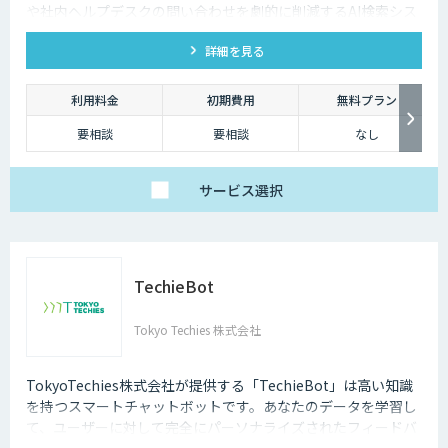
や社内ヘルプデスクの問い合わせを劇的に削減するAI検索シス
テムです。特許技術と手厚い伴走支援で、誰でも即座に答えを
詳細を見る
見つけられます。
利用料金
初期費用
無料プラン
要相談
要相談
なし
サービス
選択
TechieBot
Tokyo Techies 株式会社
TokyoTechies株式会社が提供する「TechieBot」は高い知識
を持つスマートチャットボットです。あなたのデータを学習し
て、ユーザーに対して完全にパーソナライズされたフィードバ