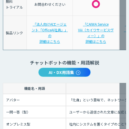
無料
お問合わせください
トライアル
「法人向けAIエージェ
「CAIWA Service
「
ント「OfficeAI社員」」
Viii（カイワサービスヴ
「S
製品リンク
の
ィー）」の
詳細はこちら
詳細はこちら
チャットボットの機能・用語解説
AI・DX用語集
機能名・用語
アバター
「化身」という意味で、ネットワーク
一問一答（型）
ユーザーから送信された文章に反応し
オンプレミス型
社内にシステムを置くタイプのことで