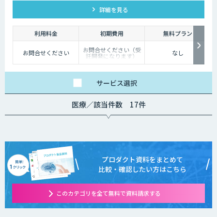
ック、情報、サポートを提供することができます。また、
詳細を見る
GhatGPTをはじめ、他社のエンジンとの連携も可能です。
利用料金
初期費用
無料プラン
お問合せください（受
お問合せください
なし
託開発になります）
サービス
選択
医療／該当件数 17件
プロダクト資料をまとめて
比較・確認したい方はこちら
このカテゴリを全て無料で資料請求する