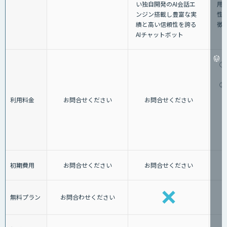
い独⾃開発のAI会話エ
用
ンジン搭載し豊富な実
性
績と⾼い信頼性を誇る
徴
AIチャットボット
①
②
利用料金
お問合せください
お問合せください
初期費用
お問合せください
お問合せください
無料プラン
お問合わせください