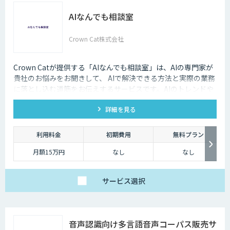
AIなんでも相談室
Crown Cat株式会社
Crown Catが提供する「AIなんでも相談室」は、AIの専門家が
貴社のお悩みをお聞きして、 AIで解決できる方法と実際の業務
に落とし込む道筋をお伝えするサービスです。AIのトレンドや
最新の事例はもちろん、自社にあった活用を安価にクイックに
詳細を見る
知ることができます。
利用料金
初期費用
無料プラン
月額15万円
なし
なし
サービス
選択
音声認識向け多言語音声コーパス販売サ