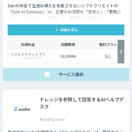
SIerの伴走で生成AI導入を失敗させないソフトクリエイトの
「Safe AI Gateway」は、企業のAI活用を「安全に」「業務に
深く」「他システムと連携して」実現するAI基盤です。
kintone・Salesforce連携にも対応します。
詳細を見る
利用料金
初期費用
無料プラン
①マルチテナントプラ
50,000円
なし
ン：74,800 円/月
②スタータープラン：
49,800円/月
③スタンダードプラ
ン：89,800円/月
サービス
選択
④ワイドプラン：
149,800円/月
ナレッジを参照して回答するAIヘルプデ
スク
株式会社zooba
株式会社zoobaが提供する「AIヘルプデスク」は、既存のチャ