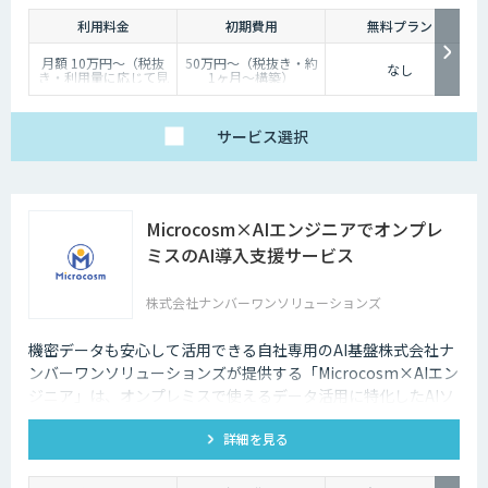
つでもインターネット検索を行えるようになりました。そのため現在は、
利用料金
初期費用
無料プラン
深夜に「この商品についてもっと詳しく知りたい」と思い立つケースも少
なくないのです。
月額 10万円〜（税抜
50万円〜（税抜き・約
なし
き・利用量に応じて見
1ヶ月〜構築）
そのような場合に、チャットボットを設置しておけば、ユーザーの疑問を
積り）
解消することができるため、顧客満足度向上にもつなげていくことができ
ます。低コストで問い合わせ対応の環境を整えられるという点は大きなメ
サービス
選択
リットといえるでしょう。
・問い合わせ対応を効率化できる
Microcosm×AIエンジニアでオンプレ
ユーザーから似たような問い合わせが頻繁に寄せられることは決して珍し
くありません。その質問に毎回担当者が回答していくのは、決して効率的
ミスのAI導入支援サービス
とはいえないでしょう。その点、チャットボットであれば問い合わせ対応
を自動化できるため、従業員は他の業務へ力を注ぐことが可能になりま
株式会社ナンバーワンソリューションズ
す。
・気軽に問い合わせできる
機密データも安心して活用できる自社専用のAI基盤株式会社ナ
ンバーワンソリューションズが提供する「Microcosm×AIエン
問い合わせの窓口が電話やメールのみの場合、問い合わせというアクショ
ジニア」は、オンプレミスで使えるデータ活用に特化したAIソ
ンを面倒に感じてしまい、離脱してしまうユーザーも少なくありません。
リューションをAIエンジニアが貴社の課題に合わせてカスタマ
その点、チャットボットであれば普段の友人とのチャットと同じ感覚で質
詳細を見る
イズするサービスです。社内に眠るデータを「会社の資産」と
問することができます。また、「相手がロボット」という認識があるた
め、ユーザーもより気軽に問い合わせを行うことができるのです。
して生まれ変わらせることができます。