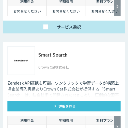
利用料金
初期費用
無料プラン
チャットボットは多種多様な業界で導入されており、様々なメリットをも
たらす存在です。近年は人手不足が深刻化しているため、多くの企業にと
お問合せください
お問合せください
お問合せください
ってチャットボットを活用して業務効率化するべく導入が進んでおりま
す。
サービス
選択
Smart Search
Crown Cat株式会社
Zendesk API連携も可能。ワンクリックで学習データが構築上
場企業導入実績ありCrown Cat株式会社が提供する「Smart
Search」は、独自技術で開発されたragにより、圧倒的な回答
精度を誇るAIチャットボットです。また回答精度が悪い時は管
詳細を見る
理画面から簡単にご自身でチューニングができる、簡単でかつ
高精度な特徴があります。
利用料金
初期費用
無料プラン