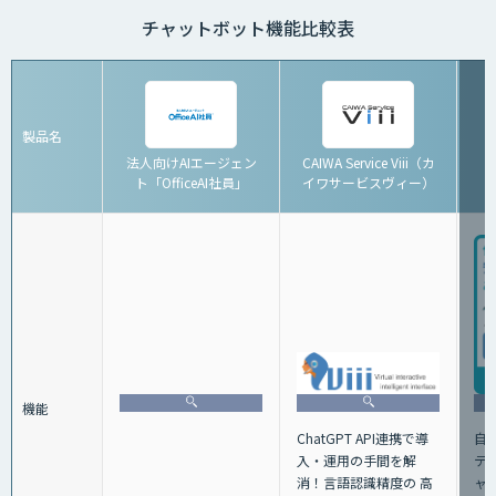
チャットボット機能比較表
製品名
法人向けAIエージェン
CAIWA Service Viii（カ
ト「OfficeAI社員」
イワサービスヴィー）
「
機能
ChatGPT API連携で導
自
⼊・運⽤の⼿間を解
テ
消！⾔語認識精度の ⾼
ャ