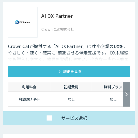
AI DX Partner
Crown Cat株式会社
Crown Catが提供する「AI DX Partner」は 中小企業のDXを、
やさしく・速く・確実に”前進させる伴走支援です。 DX未経験
でも導入しやすく、効果を実感しやすい、小さな一歩から始め
るDX支援サービスです。 AI DX Partnerは、大手企業のDX支援
詳細を見る
で培ったノウハウをベースに、 地方・中小企業のための“現実
的なDX”を設計・実装・運用まで一貫して支援いたします。 私
たちは、コンサル×開発×AIの力で、現場に寄り添った 『ちょ
利用料金
初期費用
無料プラン
うどいいDX』を実現します。
月額30万円~
なし
なし
サービス
選択