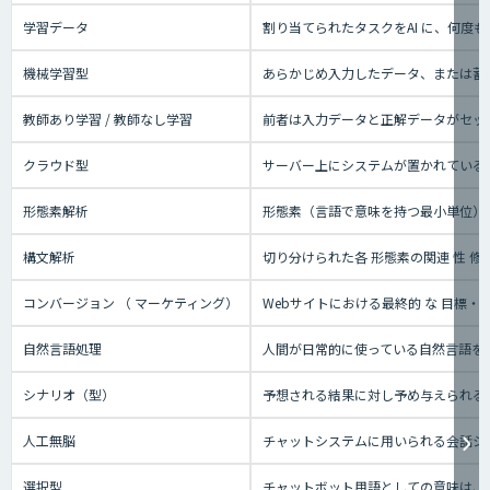
学習データ
割り当てられたタスクをAI に、何
機械学習型
あらかじめ入力したデータ、または蓄
教師あり学習 / 教師なし学習
前者は入力データと正解データがセッ
クラウド型
サーバー上にシステムが置かれているタ
形態素解析
形態素（言語で意味を持つ最小単位）
構文解析
切り分けられた各 形態素の関連 性 修
コンバージョン （ マーケティング）
Webサイトにおける最終的 な 目標
自然言語処理
人間が日常的に使っている自然言語を
シナリオ（型）
予想される結果に対し予め与えられる
人工無脳
チャットシステムに用いられる会話シ
選択型
チャットボット用語としての意味は、