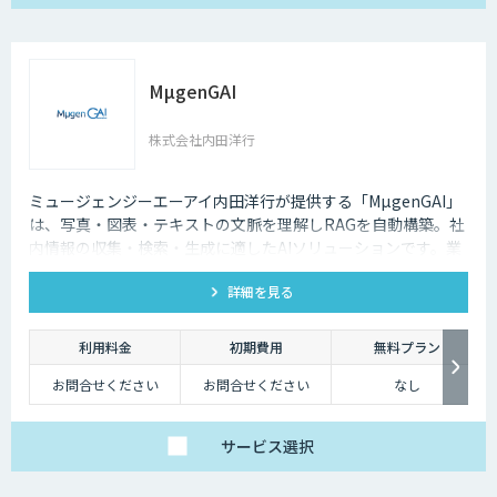
MµgenGAI
株式会社内田洋行
ミュージェンジーエーアイ内田洋行が提供する「MµgenGAI」
は、写真・図表・テキストの文脈を理解しRAGを自動構築。社
内情報の収集・検索・生成に適したAIソリューションです。業
種を問わず業務効率とナレッジ活用を支援します。
詳細を見る
利用料金
初期費用
無料プラン
お問合せください
お問合せください
なし
サービス
選択