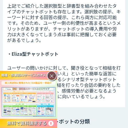
上記でご紹介した選択肢型と辞書型を組み合わせたタ
イプのチャットボットも存在します。選択肢の提示、キ
ーワードに対する回答の提示、これら両方に対応可能
です。そのため、ユーザー側の利便性が高まるというメ
リットがありますが、チャットボットの導入費用や労
力は大きくなってしまう点は事前に把握しておく必要
があるでしょう。
・Eliza型チャットボット
ユーザーの問いかけに対して、聞き役となって相槌を打
ったり、「はい」や「いいえ」といった簡単な返答に
×
よって会話を行ったりするシナリオ型チャットボット
です。聞き役として、相槌を打ったり会話の要約をした
りすることができるので、感情労働が必要となるよう
な業務を代替していく際に向いているでしょう。
チャットボットの分類