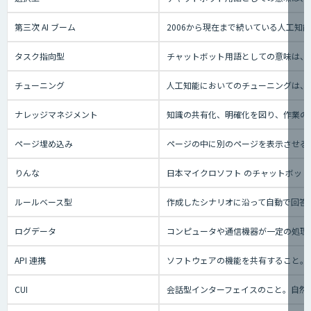
第三次 AI ブーム
2006から現在まで続いている人工
タスク指向型
チャットボット用語としての意味は、
チューニング
人工知能においてのチューニングは、
ナレッジマネジメント
知識の共有化、明確化を図り、作業の効
ページ埋め込み
ページの中に別のページを表示させる
りんな
日本マイクロソフト のチャットボット事業
ルールベース型
作成したシナリオに沿って自動で回答
ログデータ
コンピュータや通信機器が一定の処理
API 連携
ソフトウェアの機能を共有すること。
CUI
会話型インターフェイスのこと。自然