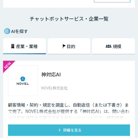
チャットボットは、大きく分けると「AI型」と「シナリオ型」という2つ
の種類が存在します。
チャットボットサービス・企業一覧
・AI型チャットボットの特徴
「機械学習型」といわれる仕組みを採用したチャットボットで、文章全体
AIを探す
の意味を理解した上で回答を返すことができるという特徴を持っていま
す。また、機械学習型の場合、過去のデータを蓄積して学習していくた
産業・業種
目的
規模
め、その学習を重ねるごとにチャットの回答精度が向上されていくのが大
きな特徴です。
・シナリオ型チャットボットの特徴
神対応AI
シナリオ型チャットボットにはAIが搭載されていないため、「Aという単
語が含まれていたらBを返答する」といったルールを人間が事前に設定し
ておかなければなりません。また、AI型のように学習を重ねていくわけで
NOVEL株式会社
もないため、不適切な返答が行われてしまう場合には、担当者が自ら修正
を行う必要があります。
顧客情報・契約・規定を調査し、自動返信（または下書き）ま
企業がチャットボットを導入するメリットは以下3つが挙げられます。
で完了。NOVEL株式会社が提供する「神対応AI」は、問い合わ
せ対応を送信まで完了させるAIエージェントです。顧客情報・
・24時間365日対応できる
契約・規定を突き合わせて回答を数十秒で作成し、自動送信か
チャットボットを導入することで得られる最大のメリットは、24時間365
詳細を見る
下書き止めかを選べます。
日対応できるという点です。スマートフォンの普及に伴い、ユーザーはい