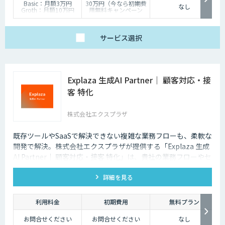
Basic：月額3万円
30万円（今なら初期費
なし
Groth：月額10万円
用無料キャンペーン
Enterprise：月額20万
中）
円
Trial：各プランの半
サービス
選択
額 ３０日間限定
Explaza 生成AI Partner｜ 顧客対応・接
客 特化
株式会社エクスプラザ
既存ツールやSaaSで解決できない複雑な業務フローも、柔軟な
開発で解決。株式会社エクスプラザが提供する「Explaza 生成
AI Partner｜ 顧客対応・接客 特化」は、貴社の業務フローやセ
キュリティ基準に合わせて、最適な顧客対応AIシステムを設
詳細を見る
計・構築する「技術パートナー」として、SaaSでは対応できな
い独自データの連携や、既存システムへの組み込みなど、現場
の課題解決にコミットします。
利用料金
初期費用
無料プラン
お問合せください
お問合せください
なし