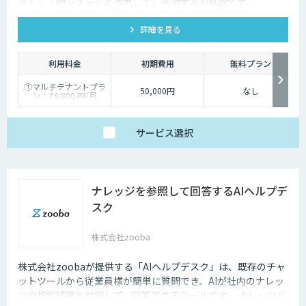
深く」「他システムと連携して」実現するAI基盤です。
kintone・Salesforce連携にも対応します。
詳細を見る
利用料金
初期費用
無料プラン
①マルチテナントプラ
50,000円
なし
ン：74,800 円/月
②スタータープラン：
49,800円/月
③スタンダードプラ
ン：89,800円/月
サービス
選択
④ワイドプラン：
149,800円/月
ナレッジを参照して回答するAIヘルプデ
スク
株式会社zooba
株式会社zoobaが提供する「AIヘルプデスク」は、既存のチャ
ットツールから従業員様が簡単に質問でき、AIが社内のナレッ
ジや検索結果を参照して、回答できるツールです。 ナレッジが