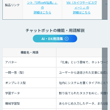
ント「OfficeAI社員」」
Viii（カイワサービスヴ
「S
製品リンク
の
ィー）」の
詳細はこちら
詳細はこちら
チャットボットの機能・用語解説
AI・DX用語集
機能名・用語
アバター
「化身」という意味で、ネットワーク
一問一答（型）
ユーザーから送信された文章に反応し
オンプレミス型
社内にシステムを置くタイプのことで
学習データ
割り当てられたタスクをAI に、何
機械学習型
あらかじめ入力したデータ、または蓄