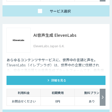
サービス
選択
AI音声生成 ElevenLabs
ElevenLabs Japan G.K.
あらゆるコンテンツやサービスに、世界中の言語と声を。
ElevenLabs（イレブンラボ）は、世界中の企業に信頼され
る、安全で高品質なAI音声生成プラットフォームです。最先端
の技術で自然な音声を生成し、多言語対応やボイスクローニン
詳細を見る
グ機能も、悪用を防ぐ倫理的ガードレールの中で提供します。
利用料金
初期費用
無料プラン
お問合せください
0円
あり