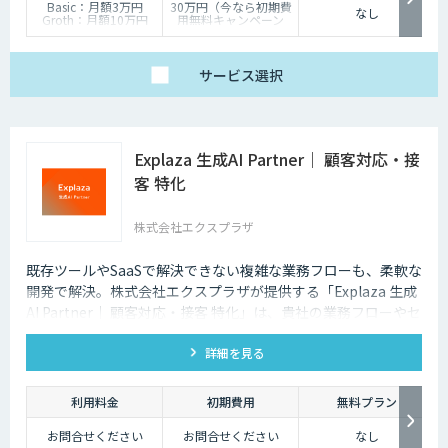
Basic：月額3万円
30万円（今なら初期費
なし
Groth：月額10万円
用無料キャンペーン
Enterprise：月額20万
中）
円
Trial：各プランの半
サービス
選択
額 ３０日間限定
Explaza 生成AI Partner｜ 顧客対応・接
客 特化
株式会社エクスプラザ
既存ツールやSaaSで解決できない複雑な業務フローも、柔軟な
開発で解決。株式会社エクスプラザが提供する「Explaza 生成
AI Partner｜ 顧客対応・接客 特化」は、貴社の業務フローやセ
キュリティ基準に合わせて、最適な顧客対応AIシステムを設
詳細を見る
計・構築する「技術パートナー」として、SaaSでは対応できな
い独自データの連携や、既存システムへの組み込みなど、現場
の課題解決にコミットします。
利用料金
初期費用
無料プラン
お問合せください
お問合せください
なし