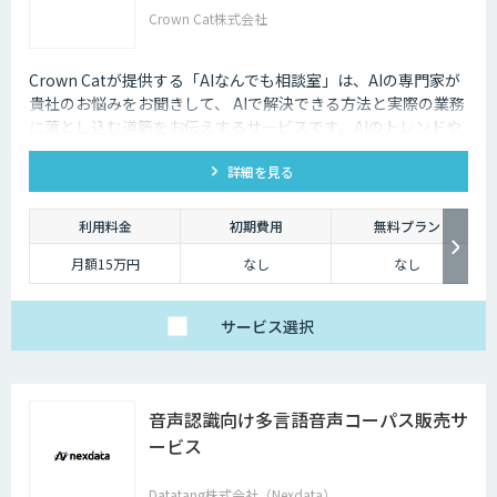
Crown Cat株式会社
Crown Catが提供する「AIなんでも相談室」は、AIの専門家が
貴社のお悩みをお聞きして、 AIで解決できる方法と実際の業務
に落とし込む道筋をお伝えするサービスです。AIのトレンドや
最新の事例はもちろん、自社にあった活用を安価にクイックに
詳細を見る
知ることができます。
利用料金
初期費用
無料プラン
月額15万円
なし
なし
サービス
選択
音声認識向け多言語音声コーパス販売サ
ービス
Datatang株式会社（Nexdata）