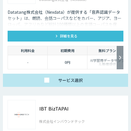
Datatang株式会社（Nexdata）が提供する「音声認識データ
セット」は、朗読、会話コーパスなどをカバー、アジア、ヨー
ロッパ、アフリカなど総計100種類以上の言語コーパスを保
有、様々な音声認識・合成タスクに対応可能です。
詳細を見る
利用料金
初期費用
無料プラン
AI学習用データサンプ
-
0円
ル無償提供
サービス
選択
IBT BizTAPAI
株式会社インバウンドテック