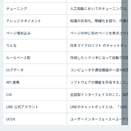
チューニング
人工知能においてのチューニングは、
ナレッジマネジメント
知識の共有化、明確化を図り、作業の効
ページ埋め込み
ページの中に別のページを表示させる
りんな
日本マイクロソフト のチャットボット事業
ルールベース型
作成したシナリオに沿って自動で回答
ログデータ
コンピュータや通信機器が一定の処理
API 連携
ソフトウェアの機能を共有すること。
CUI
会話型インターフェイスのこと。自然
LINE 公式アカウント
LINEのチャットボットとは、「 L
UI/UX
ユーザーインターフェース＝ユーザと