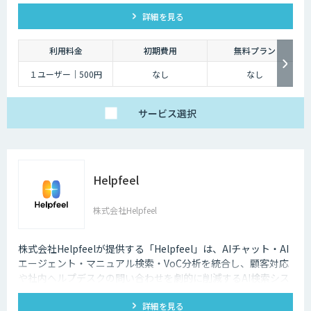
ないものは、チケットが作成され、フィードバックを行うこと
詳細を見る
でナレッジを追加が可能です。
利用料金
初期費用
無料プラン
１ユーザー｜500円
なし
なし
サービス
選択
Helpfeel
株式会社Helpfeel
株式会社Helpfeelが提供する「Helpfeel」は、AIチャット・AI
エージェント・マニュアル検索・VoC分析を統合し、顧客対応
や社内ヘルプデスクの問い合わせを劇的に削減するAI検索シス
テムです。特許技術と手厚い伴走支援で、誰でも即座に答えを
詳細を見る
見つけられます。