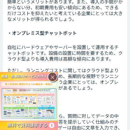
簡単というメリットがあります。また、導入の手間がか
からない分、初期費用も安い傾向にあるため、できる
だけコストを抑えたいと考えている企業にとっては大き
なメリットが得られるでしょう。
・オンプレミス型チャットボット
自社にハードウェアやサーバーを設置して運用するチ
ャットボットです。設備の設置に時間を要するため、ク
ラウド型よりも導入費用は高額な傾向にあります。
ただし、ランニングコストに関してはクラウド型より
も安く済む傾向にあるため、長期的な視野でランニン
×
グコストを抑えたいという企業にとっては、オンプレ
ミス型に多くのメリットがあるでしょう。
・ログ型チャットボット
会話データを蓄積しながら、質問に対してデータの中
から適切と判断された回答を提示していく仕組みのチ
ャットボットです。ユーザーは自由に文章を入力でき、