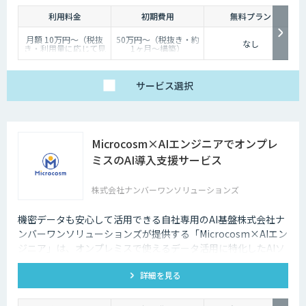
つでもインターネット検索を行えるようになりました。そのため現在は、
利用料金
初期費用
無料プラン
深夜に「この商品についてもっと詳しく知りたい」と思い立つケースも少
なくないのです。
月額 10万円〜（税抜
50万円〜（税抜き・約
なし
き・利用量に応じて見
1ヶ月〜構築）
そのような場合に、チャットボットを設置しておけば、ユーザーの疑問を
積り）
解消することができるため、顧客満足度向上にもつなげていくことができ
ます。低コストで問い合わせ対応の環境を整えられるという点は大きなメ
サービス
選択
リットといえるでしょう。
・問い合わせ対応を効率化できる
Microcosm×AIエンジニアでオンプレ
ユーザーから似たような問い合わせが頻繁に寄せられることは決して珍し
くありません。その質問に毎回担当者が回答していくのは、決して効率的
ミスのAI導入支援サービス
とはいえないでしょう。その点、チャットボットであれば問い合わせ対応
を自動化できるため、従業員は他の業務へ力を注ぐことが可能になりま
株式会社ナンバーワンソリューションズ
す。
・気軽に問い合わせできる
機密データも安心して活用できる自社専用のAI基盤株式会社ナ
ンバーワンソリューションズが提供する「Microcosm×AIエン
問い合わせの窓口が電話やメールのみの場合、問い合わせというアクショ
ジニア」は、オンプレミスで使えるデータ活用に特化したAIソ
ンを面倒に感じてしまい、離脱してしまうユーザーも少なくありません。
リューションをAIエンジニアが貴社の課題に合わせてカスタマ
その点、チャットボットであれば普段の友人とのチャットと同じ感覚で質
詳細を見る
イズするサービスです。社内に眠るデータを「会社の資産」と
問することができます。また、「相手がロボット」という認識があるた
め、ユーザーもより気軽に問い合わせを行うことができるのです。
して生まれ変わらせることができます。