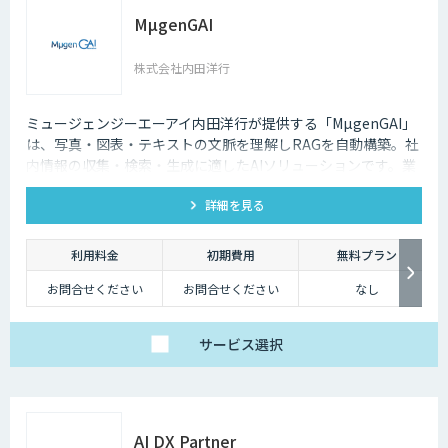
MµgenGAI
株式会社内田洋行
ミュージェンジーエーアイ内田洋行が提供する「MµgenGAI」
は、写真・図表・テキストの文脈を理解しRAGを自動構築。社
内情報の収集・検索・生成に適したAIソリューションです。業
種を問わず業務効率とナレッジ活用を支援します。
詳細を見る
利用料金
初期費用
無料プラン
お問合せください
お問合せください
なし
サービス
選択
AI DX Partner