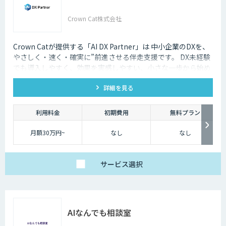
Crown Cat株式会社
Crown Catが提供する「AI DX Partner」は 中小企業のDXを、
やさしく・速く・確実に”前進させる伴走支援です。 DX未経験
でも導入しやすく、効果を実感しやすい、小さな一歩から始め
るDX支援サービスです。 AI DX Partnerは、大手企業のDX支援
詳細を見る
で培ったノウハウをベースに、 地方・中小企業のための“現実
的なDX”を設計・実装・運用まで一貫して支援いたします。 私
たちは、コンサル×開発×AIの力で、現場に寄り添った 『ちょ
利用料金
初期費用
無料プラン
うどいいDX』を実現します。
月額30万円~
なし
なし
サービス
選択
AIなんでも相談室