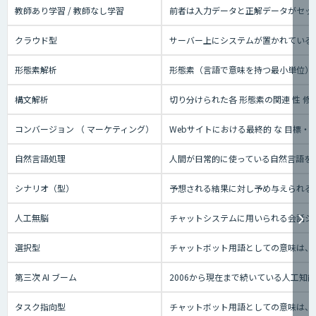
教師あり学習 / 教師なし学習
前者は入力データと正解データがセッ
クラウド型
サーバー上にシステムが置かれているタ
形態素解析
形態素（言語で意味を持つ最小単位）
構文解析
切り分けられた各 形態素の関連 性 修
コンバージョン （ マーケティング）
Webサイトにおける最終的 な 目標
自然言語処理
人間が日常的に使っている自然言語を
シナリオ（型）
予想される結果に対し予め与えられる
人工無脳
チャットシステムに用いられる会話シ
選択型
チャットボット用語としての意味は、
第三次 AI ブーム
2006から現在まで続いている人工
タスク指向型
チャットボット用語としての意味は、