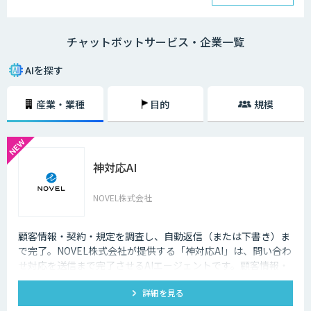
チャットボットは、大きく分けると「AI型」と「シナリオ型」という2つ
の種類が存在します。
チャットボットサービス・企業一覧
・AI型チャットボットの特徴
「機械学習型」といわれる仕組みを採用したチャットボットで、文章全体
AIを探す
の意味を理解した上で回答を返すことができるという特徴を持っていま
す。また、機械学習型の場合、過去のデータを蓄積して学習していくた
産業・業種
目的
規模
め、その学習を重ねるごとにチャットの回答精度が向上されていくのが大
きな特徴です。
・シナリオ型チャットボットの特徴
神対応AI
シナリオ型チャットボットにはAIが搭載されていないため、「Aという単
語が含まれていたらBを返答する」といったルールを人間が事前に設定し
ておかなければなりません。また、AI型のように学習を重ねていくわけで
NOVEL株式会社
もないため、不適切な返答が行われてしまう場合には、担当者が自ら修正
を行う必要があります。
顧客情報・契約・規定を調査し、自動返信（または下書き）ま
企業がチャットボットを導入するメリットは以下3つが挙げられます。
で完了。NOVEL株式会社が提供する「神対応AI」は、問い合わ
せ対応を送信まで完了させるAIエージェントです。顧客情報・
・24時間365日対応できる
契約・規定を突き合わせて回答を数十秒で作成し、自動送信か
チャットボットを導入することで得られる最大のメリットは、24時間365
詳細を見る
下書き止めかを選べます。
日対応できるという点です。スマートフォンの普及に伴い、ユーザーはい