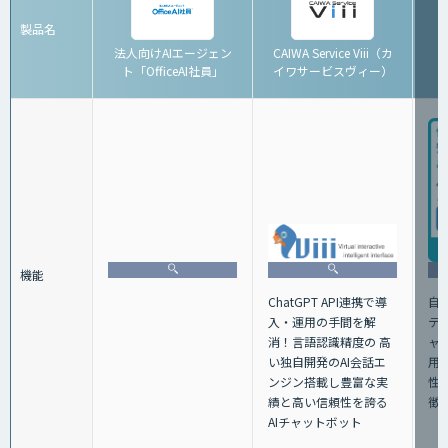
製品名
法人向けAIエージェン
CAIWA Service Viii（カ
ト「OfficeAI社員」
イワサービスヴィー）
「
機能
ChatGPT API連携で導
自
⼊・運⽤の⼿間を解
テ
消！⾔語認識精度の ⾼
ャ
い独⾃開発のAI会話エ
用
ンジン搭載し豊富な実
性
績と⾼い信頼性を誇る
徴
AIチャットボット