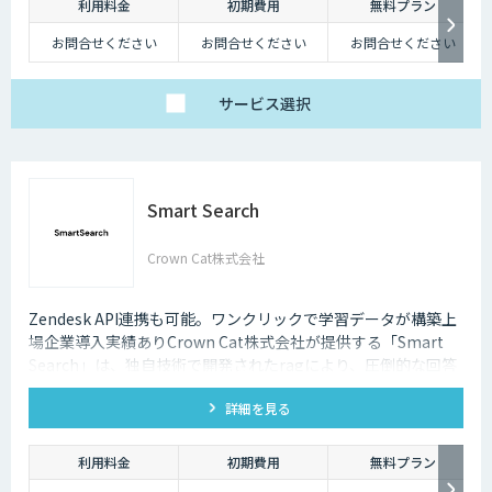
利用料金
初期費用
無料プラン
チャットボットは多種多様な業界で導入されており、様々なメリットをも
たらす存在です。近年は人手不足が深刻化しているため、多くの企業にと
お問合せください
お問合せください
お問合せください
ってチャットボットを活用して業務効率化するべく導入が進んでおりま
す。
サービス
選択
Smart Search
Crown Cat株式会社
Zendesk API連携も可能。ワンクリックで学習データが構築上
場企業導入実績ありCrown Cat株式会社が提供する「Smart
Search」は、独自技術で開発されたragにより、圧倒的な回答
精度を誇るAIチャットボットです。また回答精度が悪い時は管
詳細を見る
理画面から簡単にご自身でチューニングができる、簡単でかつ
高精度な特徴があります。
利用料金
初期費用
無料プラン