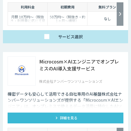
つでもインターネット検索を行えるようになりました。そのため現在は、
利用料金
初期費用
無料プラン
深夜に「この商品についてもっと詳しく知りたい」と思い立つケースも少
なくないのです。
月額 10万円〜（税抜
50万円〜（税抜き・約
なし
き・利用量に応じて見
1ヶ月〜構築）
そのような場合に、チャットボットを設置しておけば、ユーザーの疑問を
積り）
解消することができるため、顧客満足度向上にもつなげていくことができ
ます。低コストで問い合わせ対応の環境を整えられるという点は大きなメ
サービス
選択
リットといえるでしょう。
・問い合わせ対応を効率化できる
Microcosm×AIエンジニアでオンプレ
ユーザーから似たような問い合わせが頻繁に寄せられることは決して珍し
くありません。その質問に毎回担当者が回答していくのは、決して効率的
ミスのAI導入支援サービス
とはいえないでしょう。その点、チャットボットであれば問い合わせ対応
を自動化できるため、従業員は他の業務へ力を注ぐことが可能になりま
株式会社ナンバーワンソリューションズ
す。
・気軽に問い合わせできる
機密データも安心して活用できる自社専用のAI基盤株式会社ナ
ンバーワンソリューションズが提供する「Microcosm×AIエン
問い合わせの窓口が電話やメールのみの場合、問い合わせというアクショ
ジニア」は、オンプレミスで使えるデータ活用に特化したAIソ
ンを面倒に感じてしまい、離脱してしまうユーザーも少なくありません。
リューションをAIエンジニアが貴社の課題に合わせてカスタマ
その点、チャットボットであれば普段の友人とのチャットと同じ感覚で質
詳細を見る
イズするサービスです。社内に眠るデータを「会社の資産」と
問することができます。また、「相手がロボット」という認識があるた
め、ユーザーもより気軽に問い合わせを行うことができるのです。
して生まれ変わらせることができます。