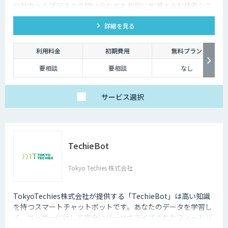
や社内ヘルプデスクの問い合わせを劇的に削減するAI検索シス
テムです。特許技術と手厚い伴走支援で、誰でも即座に答えを
詳細を見る
見つけられます。
利用料金
初期費用
無料プラン
要相談
要相談
なし
サービス
選択
TechieBot
Tokyo Techies 株式会社
TokyoTechies株式会社が提供する「TechieBot」は高い知識
を持つスマートチャットボットです。あなたのデータを学習し
て、ユーザーに対して完全にパーソナライズされたフィードバ