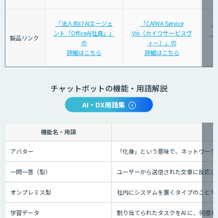
「法人向けAIエージェ
「CAIWA Service
「
ント「OfficeAI社員」」
Viii（カイワサービスヴ
「S
製品リンク
の
ィー）」の
詳細はこちら
詳細はこちら
チャットボットの機能・用語解説
AI・DX用語集
機能名・用語
アバター
「化身」という意味で、ネットワーク
一問一答（型）
ユーザーから送信された文章に反応し
オンプレミス型
社内にシステムを置くタイプのことで
学習データ
割り当てられたタスクをAI に、何