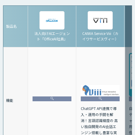
製品名
法人向けAIエージェン
CAIWA Service Viii（カ
ト「OfficeAI社員」
イワサービスヴィー）
「
機能
ChatGPT API連携で導
自
⼊・運⽤の⼿間を解
テ
消！⾔語認識精度の ⾼
ャ
い独⾃開発のAI会話エ
用
ンジン搭載し豊富な実
性