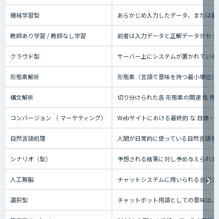
機械学習型
あらかじめ入力したデータ、または蓄
教師あり学習 / 教師なし学習
前者は入力データと正解データがセッ
クラウド型
サーバー上にシステムが置かれているタ
形態素解析
形態素（言語で意味を持つ最小単位）
構文解析
切り分けられた各 形態素の関連 性 修
コンバージョン （ マーケティング）
Webサイトにおける最終的 な 目標
自然言語処理
人間が日常的に使っている自然言語を
シナリオ（型）
予想される結果に対し予め与えられる
人工無脳
チャットシステムに用いられる会話シ
選択型
チャットボット用語としての意味は、