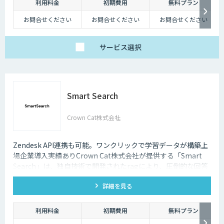
利用料金
初期費用
無料プラン
チャットボットは多種多様な業界で導入されており、様々なメリットをも
たらす存在です。近年は人手不足が深刻化しているため、多くの企業にと
お問合せください
お問合せください
お問合せください
ってチャットボットを活用して業務効率化するべく導入が進んでおりま
す。
サービス
選択
Smart Search
Crown Cat株式会社
Zendesk API連携も可能。ワンクリックで学習データが構築上
場企業導入実績ありCrown Cat株式会社が提供する「Smart
Search」は、独自技術で開発されたragにより、圧倒的な回答
精度を誇るAIチャットボットです。また回答精度が悪い時は管
詳細を見る
理画面から簡単にご自身でチューニングができる、簡単でかつ
高精度な特徴があります。
利用料金
初期費用
無料プラン