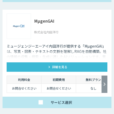
MµgenGAI
株式会社内田洋行
ミュージェンジーエーアイ内田洋行が提供する「MµgenGAI」
は、写真・図表・テキストの文脈を理解しRAGを自動構築。社
内情報の収集・検索・生成に適したAIソリューションです。業
種を問わず業務効率とナレッジ活用を支援します。
詳細を見る
利用料金
初期費用
無料プラン
お問合せください
お問合せください
なし
サービス
選択