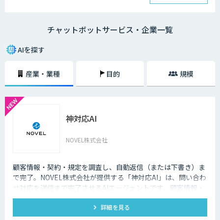
チャットボットは、大きく分けると「AI型」と「シナリオ型」という2つ
の種類が存在します。
チャットボットサービス・企業一覧
・AI型チャットボットの特徴
「機械学習型」といわれる仕組みを採用したチャットボットで、文章全体
AIを探す
の意味を理解した上で回答を返すことができるという特徴を持っていま
す。また、機械学習型の場合、過去のデータを蓄積して学習していくた
産業・業種
目的
規模
め、その学習を重ねるごとにチャットの回答精度が向上されていくのが大
きな特徴です。
・シナリオ型チャットボットの特徴
神対応AI
シナリオ型チャットボットにはAIが搭載されていないため、「Aという単
語が含まれていたらBを返答する」といったルールを人間が事前に設定し
ておかなければなりません。また、AI型のように学習を重ねていくわけで
NOVEL株式会社
もないため、不適切な返答が行われてしまう場合には、担当者が自ら修正
を行う必要があります。
顧客情報・契約・規定を調査し、自動返信（または下書き）ま
企業がチャットボットを導入するメリットは以下3つが挙げられます。
で完了。NOVEL株式会社が提供する「神対応AI」は、問い合わ
せ対応を送信まで完了させるAIエージェントです。顧客情報・
・24時間365日対応できる
契約・規定を突き合わせて回答を数十秒で作成し、自動送信か
チャットボットを導入することで得られる最大のメリットは、24時間365
詳細を見る
下書き止めかを選べます。
日対応できるという点です。スマートフォンの普及に伴い、ユーザーはい