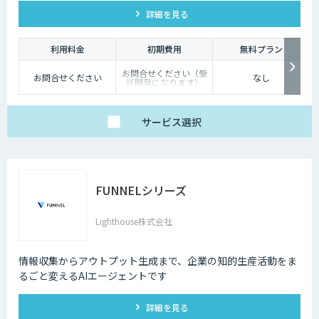
ック、情報、サポートを提供することができます。また、
詳細を見る
GhatGPTをはじめ、他社のエンジンとの連携も可能です。
利用料金
初期費用
無料プラン
お問合せください（受
お問合せください
なし
託開発になります）
サービス
選択
FUNNELシリーズ
Lighthouse株式会社
情報収集からアウトプット生成まで、企業の知的生産活動をま
るごと変えるAIエージェントです
詳細を見る