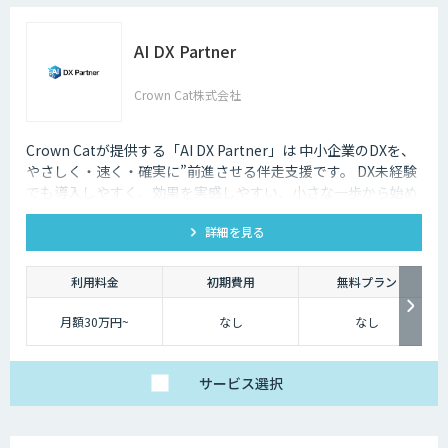
AI DX Partner
Crown Cat株式会社
Crown Catが提供する「AI DX Partner」は 中小企業のDXを、
やさしく・速く・確実に”前進させる伴走支援です。 DX未経験
でも導入しやすく、効果を実感しやすい、小さな一歩から始め
るDX支援サービスです。 AI DX Partnerは、大手企業のDX支援
詳細を見る
で培ったノウハウをベースに、 地方・中小企業のための“現実
的なDX”を設計・実装・運用まで一貫して支援いたします。 私
たちは、コンサル×開発×AIの力で、現場に寄り添った 『ちょ
利用料金
初期費用
無料プラン
うどいいDX』を実現します。
月額30万円~
なし
なし
サービス
選択