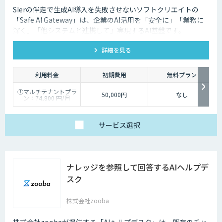
SIerの伴走で生成AI導入を失敗させないソフトクリエイトの
「Safe AI Gateway」は、企業のAI活用を「安全に」「業務に
深く」「他システムと連携して」実現するAI基盤です。
kintone・Salesforce連携にも対応します。
詳細を見る
利用料金
初期費用
無料プラン
①マルチテナントプラ
50,000円
なし
ン：74,800 円/月
②スタータープラン：
49,800円/月
③スタンダードプラ
ン：89,800円/月
サービス
選択
④ワイドプラン：
149,800円/月
ナレッジを参照して回答するAIヘルプデ
スク
株式会社zooba
株式会社zoobaが提供する「AIヘルプデスク」は、既存のチャ