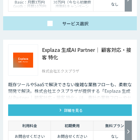
Basic：月額3万円
30万円（今なら初期費
なし
Groth：月額10万円
用無料キャンペーン
Enterprise：月額20万
中）
円
Trial：各プランの半
サービス
選択
額 ３０日間限定
Explaza 生成AI Partner｜ 顧客対応・接
客 特化
株式会社エクスプラザ
既存ツールやSaaSで解決できない複雑な業務フローも、柔軟な
開発で解決。株式会社エクスプラザが提供する「Explaza 生成
AI Partner｜ 顧客対応・接客 特化」は、貴社の業務フローやセ
キュリティ基準に合わせて、最適な顧客対応AIシステムを設
詳細を見る
計・構築する「技術パートナー」として、SaaSでは対応できな
い独自データの連携や、既存システムへの組み込みなど、現場
の課題解決にコミットします。
利用料金
初期費用
無料プラン
お問合せください
お問合せください
なし