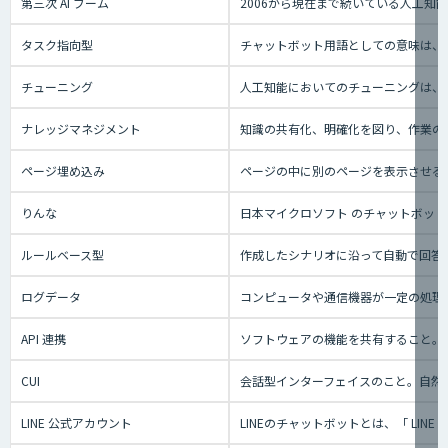
第三次 AI ブーム
2006から現在まで続いている人工
タスク指向型
チャットボット用語としての意味は、
チューニング
人工知能においてのチューニングは、
ナレッジマネジメント
知識の共有化、明確化を図り、作業の効
ページ埋め込み
ページの中に別のページを表示させる
りんな
日本マイクロソフト のチャットボット事業
ルールベース型
作成したシナリオに沿って自動で回答
ログデータ
コンピュータや通信機器が一定の処理
API 連携
ソフトウェアの機能を共有すること。
CUI
会話型インターフェイスのこと。自然
LINE 公式アカウント
LINEのチャットボットとは、「 L