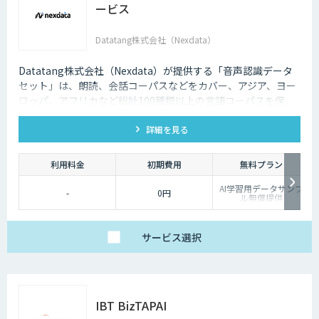
ービス
Datatang株式会社（Nexdata）
Datatang株式会社（Nexdata）が提供する「音声認識データ
セット」は、朗読、会話コーパスなどをカバー、アジア、ヨー
ロッパ、アフリカなど総計100種類以上の言語コーパスを保
有、様々な音声認識・合成タスクに対応可能です。
詳細を見る
利用料金
初期費用
無料プラン
AI学習用データサンプ
-
0円
ル無償提供
サービス
選択
IBT BizTAPAI