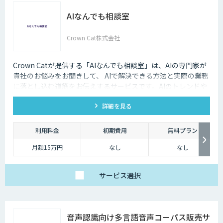
AIなんでも相談室
Crown Cat株式会社
Crown Catが提供する「AIなんでも相談室」は、AIの専門家が
貴社のお悩みをお聞きして、 AIで解決できる方法と実際の業務
に落とし込む道筋をお伝えするサービスです。AIのトレンドや
最新の事例はもちろん、自社にあった活用を安価にクイックに
詳細を見る
知ることができます。
利用料金
初期費用
無料プラン
月額15万円
なし
なし
サービス
選択
音声認識向け多言語音声コーパス販売サ