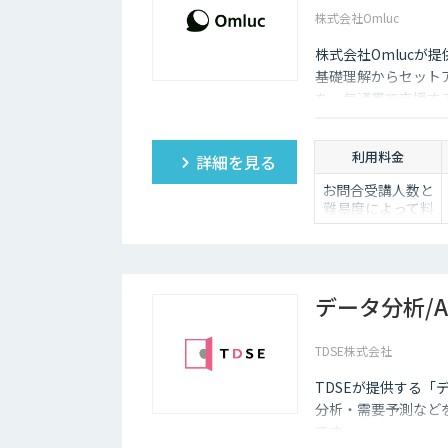
す。また、「相手がロボット」という認識があるため、
株式会社Omluc
チャットボットは多種多様な業界で導入されており、様
株式会社Omlucが提供
いるため、多くの企業にとってチャットボットを活用し
基礎理解からセットア
を一気通貫で支援す
利用料金
詳細を見る
お問合受講人数と
難易度によって料
金は変動いたしま
す。
詳しくは営業担当
までお問い合わせ
ください。
データ分析/
TDSE株式会社
TDSEが提供する「
分析・需要予測など
です。