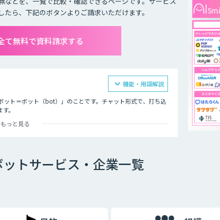
無などを、一覧で比較・確認できるページです。サービス
したら、下記のボタンよりご請求いただけます。
全て無料で資料請求する
機能・用語解説
ボット＝ボット（bot）」のことです。チャット形式で、打ち込
ます。
もっと見る
オ型」という2つの種類が存在します。
ボットサービス・企業一覧
ットで、文章全体の意味を理解した上で回答を返すことができる
過去のデータを蓄積して学習していくため、その学習を重ねるご
徴です。
め、「Aという単語が含まれていたらBを返答する」といったル