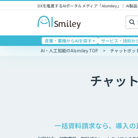
DXを推進するAIポータルメディア「AIsmiley」｜ A
検
索:
産業・業種からAIを探す
サービス・技術から
AI・人工知能のAIsmiley TOP
チャットボッ
チャッ
一括資料請求なら、導入の