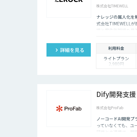
株式会社TIMEWELL
ナレッジの属人化を
式会社TIMEWEL
識と案件別知識を最適
工数を最大80%削
利用料金
詳細を見る
ライトプラン
2,980円
「まずは個人でAI
を使い倒したい」
方に
・1名様利用
・AIチャット無制
Dify開発支援
限で、日々の壁打
ちや調査を効率化
株式会社ProFab
※AIスライド作成
など一部機能制限
ノーコードAI開発プ
あり
っていなくても、ユ
スタンダードプラ
研修との連携で、開
ン 30,000円