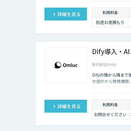
「チームで業務を
劇的に変えたい」
利用料金
詳細を見る
方に
・5名様まで一律
別途お見積もり
料金で使い放題
・全機能制限な
し！ AIスライドも
自動作成
・1名あたり実質
Dify導入・
6,000円で、チーム
の生産性を最大化
株式会社Omluc
Difyの隅から隅まで
の設計から環境構築
ストップで伴走支援
利用料金
詳細を見る
お問合せください