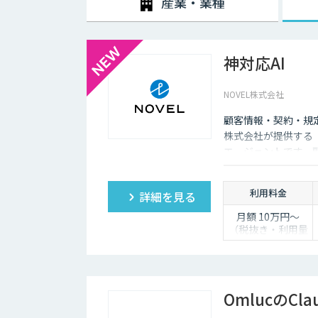
産業・業種
ールを人間が事前に設定しておかなければなりません。ま
な返答が行われてしまう場合には、担当者が自ら修正を
企業がチャットボットを導入するメリットは以下3つが
神対応AI
・24時間365日対応できる
NOVEL株式会社
チャットボットを導入することで得られる最大のメリット
普及に伴い、ユーザーはいつでもインターネット検索を
顧客情報・契約・規
ついてもっと詳しく知りたい」と思い立つケースも少な
株式会社が提供する「
そのような場合に、チャットボットを設置しておけば、
エージェントです。
もつなげていくことができます。低コストで問い合わせ
し、自動送信か下書
ょう。
利用料金
詳細を見る
・問い合わせ対応を効率化できる
月額 10万円〜
ユーザーから似たような問い合わせが頻繁に寄せられる
（税抜き・利用量
ていくのは、決して効率的とはいえないでしょう。その
に応じて見積り）
め、従業員は他の業務へ力を注ぐことが可能になります
・気軽に問い合わせできる
OmlucのCla
問い合わせの窓口が電話やメールのみの場合、問い合わ
ザーも少なくありません。その点、チャットボットであ