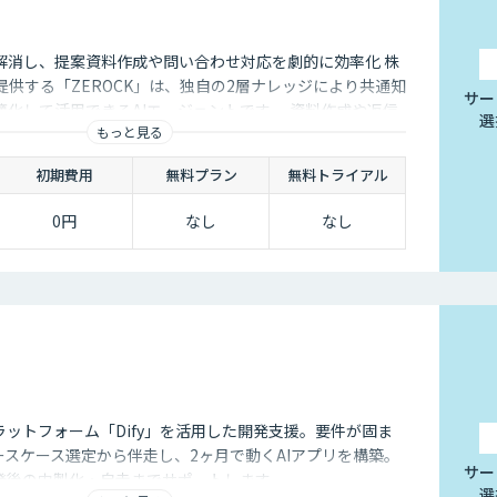
解消し、提案資料作成や問い合わせ対応を劇的に効率化 株
Lが提供する「ZEROCK」は、独自の2層ナレッジにより共通知
サー
化して活用できるAIエージェントです 。資料作成や返信
選
もっと見る
減し、商談獲得までを自動化します。
初期費用
無料プラン
無料トライアル
0円
なし
なし
ラットフォーム「Dify」を活用した開発支援。要件が固ま
ースケース選定から伴走し、2ヶ月で動くAIアプリを構築。
サー
発後の内製化・自走までサポートします。
選