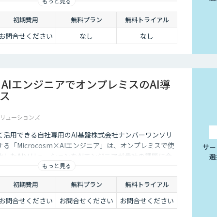
もっと見る
初期費用
無料プラン
無料トライアル
お問合せください
なし
なし
sm×AIエンジニアでオンプレミスのAI導
ス
リューションズ
て活用できる自社専用のAI基盤株式会社ナンバーワンソリ
る「Microcosm×AIエンジニア」は、オンプレミスで使
サー
したAIソリューションをAIエンジニアが貴社の課題に合
選
もっと見る
するサービスです。社内に眠るデータを「会社の資産」と
ることができます。
初期費用
無料プラン
無料トライアル
お問合せください
お問合せください
お問合せください