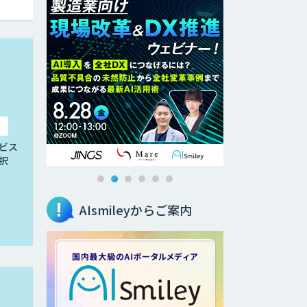
ビス
択
AIsmileyからご案内