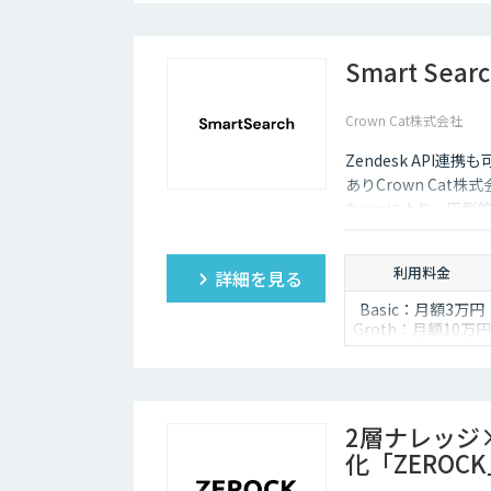
Smart Sear
Crown Cat株式会社
Zendesk AP
ありCrown Cat株
たragにより、圧倒
悪い時は管理画面か
度な特徴があります
利用料金
詳細を見る
Basic：月額3万円
Groth：月額10万円
Enterprise：月額2
万円
Trial：各プランの
額 ３０日間限定
2層ナレッジ
化「ZEROC