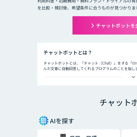
利用料金・初期費用・無料プラン・トライアルの有
を比較・検討後、希望条件に合うものが見つかりま
チャットボットを
チャットボットとは？
チャットボットとは、「チャット（Chat）」をする「ロ
んだ文章に自動回答してくれるプログラムのことを指し
チャットボットは、大きく分けると「AI型」と「シナリ
・AI型チャットボットの特徴
チャット
「機械学習型」といわれる仕組みを採用したチャットボ
という特徴を持っています。また、機械学習型の場合、
とにチャットの回答精度が向上されていくのが大きな特
AIを探す
・シナリオ型チャットボットの特徴
シナリオ型チャットボットにはAIが搭載されていないた