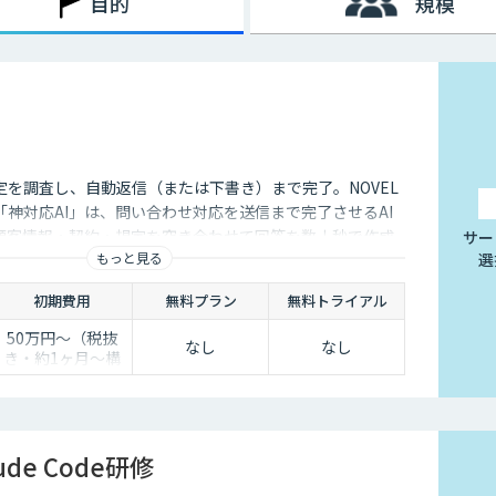
目的
規模
た、AI型のように学習を重ねていくわけでもないため、不適切
行う必要があります。
挙げられます。
は、24時間365日対応できるという点です。スマートフォンの
行えるようになりました。そのため現在は、深夜に「この商品に
定を調査し、自動返信（または下書き）まで完了。NOVEL
くないのです。
神対応AI」は、問い合わせ対応を送信まで完了させるAI
ユーザーの疑問を解消することができるため、顧客満足度向上に
顧客情報・契約・規定を突き合わせて回答を数十秒で作成
サー
対応の環境を整えられるという点は大きなメリットといえるでし
もっと見る
選
き止めかを選べます。
初期費用
無料プラン
無料トライアル
50万円〜（税抜
なし
なし
ことは決して珍しくありません。その質問に毎回担当者が回答し
き・約1ヶ月〜構
点、チャットボットであれば問い合わせ対応を自動化できるた
築）
。
ude Code研修
せというアクションを面倒に感じてしまい、離脱してしまうユー
れば普段の友人とのチャットと同じ感覚で質問することができま