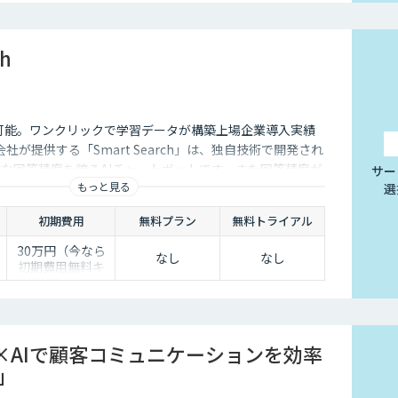
ch
I連携も可能。ワンクリックで学習データが構築上場企業導入実績
式会社が提供する「Smart Search」は、独自技術で開発され
的な回答精度を誇るAIチャットボットです。また回答精度が
サー
もっと見る
選
ら簡単にご自身でチューニングができる、簡単でかつ高精
。
初期費用
無料プラン
無料トライアル
30万円（今なら
なし
なし
初期費用無料キ
0
ャンペーン中）
半
×AIで顧客コミュニケーションを効率
K」