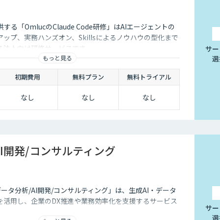
ユーザーもより気軽に問い合わせを行うことができるのです。
々なメリットをもたらす存在です。近年は人手不足が深刻化して
する「OmlucのClaude Code研修」はAIエージェントの
て業務効率化するべく導入が進んでおります。
ップ、実務ハンズオン、Skillsによるノウハウの型化まで
る法人向け研修サービスです。
サー
もっと見る
選
初期費用
無料プラン
無料トライアル
なし
なし
なし
AI開発/コンサルティング
データ分析/AI開発/コンサルティング」は、生成AI・データ
を活用し、企業のDX推進や業務効率化を支援するサービス
サー
選