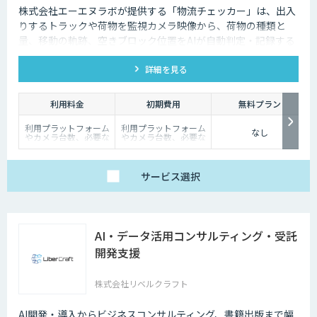
株式会社エーエヌラボが提供する「物流チェッカー」は、出入
りするトラックや荷物を監視カメラ映像から、荷物の種類と
量、移動の軌跡、空きブロック位置をAIが自動判定・記録する
サービスです。
詳細を見る
利用料金
初期費用
無料プラン
利用プラットフォーム
利用プラットフォーム
なし
やカメラ台数、必要な
やカメラ台数、必要な
チューニングの量によ
チューニングの量によ
って別途見積となりま
って別途見積となりま
す。
す。
サービス
選択
AI・データ活用コンサルティング・受託
開発支援
株式会社リベルクラフト
AI開発・導入からビジネスコンサルティング、書籍出版まで幅