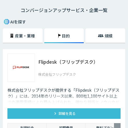
「新しいコミュニケーションの手法としてSNSをはじめたが放置してい
コンバージョンアップサービス・企業一覧
る」
「サイト運営の作業が多く、過去の顧客データの分析まで手が回らない」
「既にクーポンの自動表示を行っているが逆効果だという声もある」
AIを探す
このようなお悩みの声が数多く寄せられています。
産業・業種
目的
規模
お客様の行動履歴から1人ひとりのニーズを分析し、興味のある商品を最
適なタイミングでレコメンドするAI・人工知能搭載の各種サービスが注目
されています。
Flipdesk（フリップデスク）
株式会社フリップデスク
株式会社フリップデスクが提供する「Flipdesk（フリップデス
ク）」には、2014年のリリース以来、800社1,100サイト以上
での運用実績により積み上げられた、確かな技術とノウハウが
あります。 機能の豊富さだけでなく、Web接客として質の高い
詳細を見る
コンサルティングサービスを提供します。
利用料金
初期費用
無料プラン