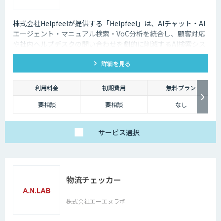
株式会社Helpfeelが提供する「Helpfeel」は、AIチャット・AI
エージェント・マニュアル検索・VoC分析を統合し、顧客対応
や社内ヘルプデスクの問い合わせを劇的に削減するAI検索シス
テムです。特許技術と手厚い伴走支援で、誰でも即座に答えを
詳細を見る
見つけられます。
利用料金
初期費用
無料プラン
要相談
要相談
なし
サービス
選択
物流チェッカー
株式会社エーエヌラボ