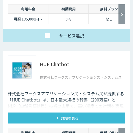
利用料金
初期費用
無料プラン
月額 135,000円〜
0円
なし
サービス
選択
HUE Chatbot
株式会社ワークスアプリケーションズ・システムズ
株式会社ワークスアプリケーションズ・システムズが提供する
「HUE Chatbot」は、日本最大規模の辞書（290万語）と
NLP（自然言語処理）技術の応用で、高い精度での対話を実現
します。FAQや固有辞書はノーコードで登録、さらに利用状況
詳細を見る
や改善ポイントがダッシュボード化されており、自社で簡単に
PDCAを廻せます。
利用料金
初期費用
無料プラン