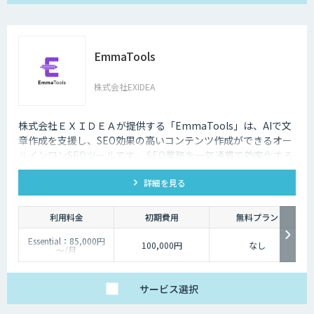
EmmaTools
株式会社EXIDEA
株式会社ＥＸＩＤＥＡが提供する「EmmaTools」は、AIで文
章作成を支援し、SEO効果の高いコンテンツ作成ができるオー
ルインワンSEOツールです。 SEO業務を一気通貫で効率化する
ことができ、生成AIを活用してSEO対策を進めていきたい、効
詳細を見る
率化していきたい方におすすめです。
利用料金
初期費用
無料プラン
Essential：85,000円
100,000円
なし
～/月
最低利用価格は年間払
いでの価格です。
使用する機能によって
料金プランが異なりま
サービス
選択
すので、お気軽にお問
い合せください。
貴社に最適なプランを