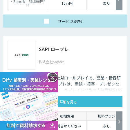
・Basic版：36,800円/
10万円
あり
月
・Professional版：
74,800円/月
・Ultra版：98,000円/
月
サービス
選択
・Enterprise版：個別
見積もり
※別途、初期費用10万
円～
SAPI ロープレ
株式会社Sapeet
×
リアルな顧客対応を再現したAIロールプレイで、営業・接客研
修の成果を可視化 SAPI ロープレは、商談・接客・プレゼンな
どのシナリオに対応したAIロールプレイング型の人材育成SaaS
です。 AIアバターとの実践トレーニングと動画フィードバック
詳細を見る
により、新人・中途スタッフの早期戦力化と教育の属人化解消
を支援します。
利用料金
初期費用
無料プラン
お問合せください
お問合せください
なし