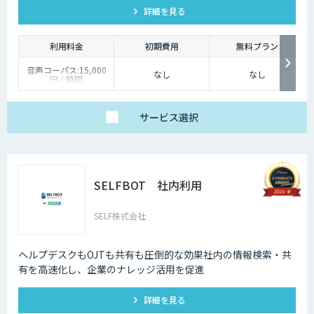
詳細を見る
利用料金
初期費用
無料プラン
音声コーパス:15,000
なし
なし
円 / 時間
人物写真画像収集:300
円 / 画像
サービス
選択
SELFBOT 社内利用
SELF株式会社
ヘルプデスクもOJTも共有も圧倒的な効果社内の情報検索・共
有を高速化し、企業のナレッジ活用を促進
詳細を見る