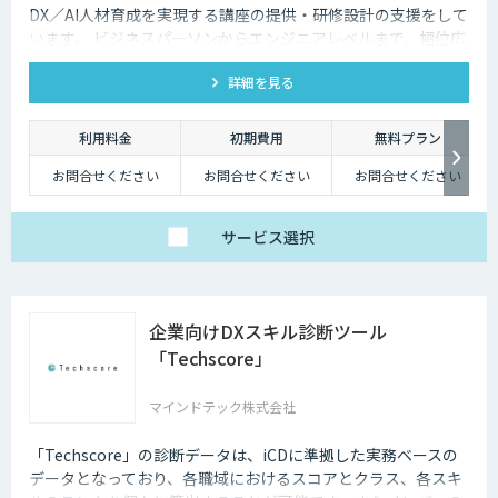
DX／AI人材育成を実現する講座の提供・研修設計の支援をして
います。 ビジネスパーソンからエンジニアレベルまで、幅位広
いラインナップの講座を取り揃えており、貴社の課題に合わせ
詳細を見る
たオーダーメイド提案も可能です。
利用料金
初期費用
無料プラン
お問合せください
お問合せください
お問合せください
サービス
選択
企業向けDXスキル診断ツール
「Techscore」
マインドテック株式会社
「Techscore」の診断データは、iCDに準拠した実務ベースの
データとなっており、各職域におけるスコアとクラス、各スキ