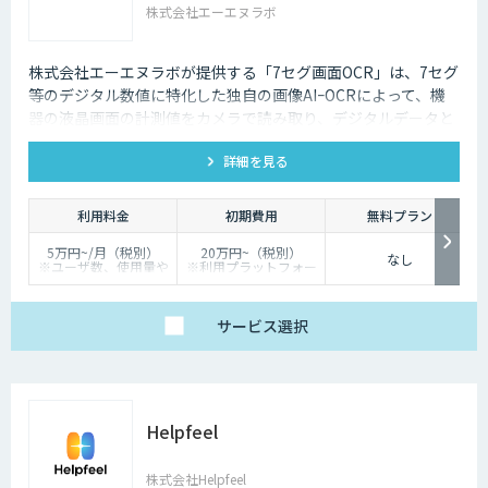
株式会社エーエヌラボ
株式会社エーエヌラボが提供する「7セグ画面OCR」は、7セグ
等のデジタル数値に特化した独自の画像AIｰOCRによって、機
器の液晶画面の計測値をカメラで読み取り、デジタルデータと
して記録するサービスです
詳細を見る
利用料金
初期費用
無料プラン
5万円~/月（税別）
20万円~（税別）
なし
※ユーザ数、使用量や
※利用プラットフォー
カスタマイズ要望に応
ムや必要なチューニン
じて変動します。
グの量によって別途見
積となります。
サービス
選択
Helpfeel
株式会社Helpfeel