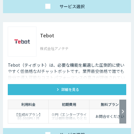
月、プロ：￥29,000
～/月（10万PVを超え
サービス
選択
る分は別途請求）
【生成AIプラン】
￥80,000～/月（質問
回数～5000回、超過分
は別途請求）
Tebot
株式会社アノテテ
Tebot（ティボット）は、必要な機能を厳選した圧倒的に使い
やすく低価格なAIチャットボットです。業界最安価格で誰でも
数分で導入可能なコストパフォーマンスの高さが評価されてい
ます。ユーザーの自己解決促進や顧客ニーズの収集、リード獲
詳細を見る
得を今すぐ実現。14日間無料でお試しいただけます。
利用料金
初期費用
無料プラン
【生成AIプラン】
０円（エンタープライ
お問合せください
80,000円 / 月
ズは個別見積もりとな
【Q&Aプラン】45,000
ります）
円 / 月
【シナリオプラン】
9,800円 / 月