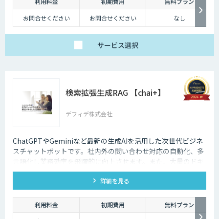
利用料金
初期費用
無料プラン
お問合せください
お問合せください
なし
サービス
選択
検索拡張生成RAG 【chai+】
デフィデ株式会社
ChatGPTやGeminiなど最新の生成AIを活用した次世代ビジネ
スチャットボットです。社内外の問い合わせ対応の自動化、多
言語化し業務効率を飛躍的に向上させます。また、大量のドキ
ュメントから必要な情報を特定する機能により、情報検索の手
詳細を見る
間を大幅に削減します。加えて、ボットごとに特徴付けを行う
ことが可能となりボットの個性ある自然な会話を実現します。
利用料金
初期費用
無料プラン