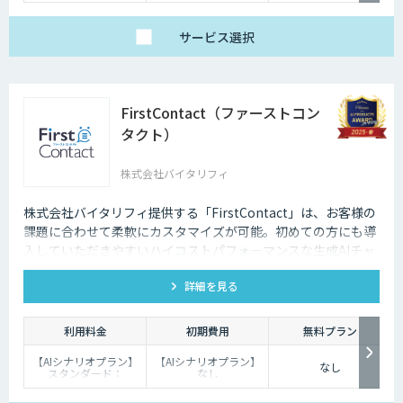
サービス
選択
FirstContact（ファーストコン
タクト）
株式会社バイタリフィ
株式会社バイタリフィ提供する「FirstContact」は、お客様の
課題に合わせて柔軟にカスタマイズが可能。初めての方にも導
入していただきやすいハイコストパフォーマンスな生成AIチャ
ットボットです。
詳細を見る
利用料金
初期費用
無料プラン
【AIシナリオプラン】
【AIシナリオプラン】
なし
スタンダード：
なし
￥2,980～/月、プレミ
【生成AIプラン】：
アム：￥15,000～/
￥100,000