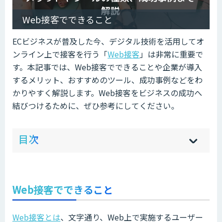
Web接客でできること
ECビジネスが普及した今、デジタル技術を活用してオ
ンライン上で接客を行う「
Web接客
」は非常に重要で
す。本記事では、Web接客でできることや企業が導入
するメリット、おすすめのツール、成功事例などをわ
かりやすく解説します。Web接客をビジネスの成功へ
結びつけるために、ぜひ参考にしてください。
ow
de
目次
[
[
]
]
sh
hi
Web接客でできること
Web接客とは
、文字通り、Web上で実施するユーザー