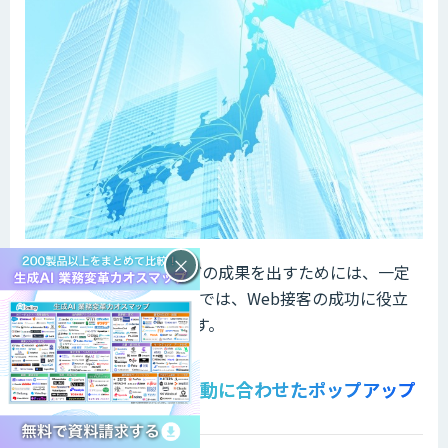
×
Web接客で売上向上などの成果を出すためには、一定
のコツが必要です。ここでは、Web接客の成功に役立
つコツを2つご紹介します。
ユーザーの特徴や行動に合わせたポップアップ
表示を設定する