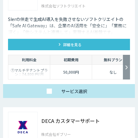
株式会社ソフトクリエイト
SIerの伴走で生成AI導入を失敗させないソフトクリエイトの
「Safe AI Gateway」は、企業のAI活用を「安全に」「業務に
深く」「他システムと連携して」実現するAI基盤です。
kintone・Salesforce連携にも対応します。
詳細を見る
利用料金
初期費用
無料プラン
①マルチテナントプラ
50,000円
なし
ン：74,800 円/月
②スタータープラン：
49,800円/月
③スタンダードプラ
ン：89,800円/月
サービス
選択
④ワイドプラン：
149,800円/月
DECA カスタマーサポート
株式会社ギブリー