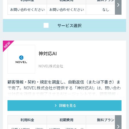
深夜に「この商品についてもっと詳しく知りたい」と思い立つケースも少
なくないのです。
お問い合わせください
お問い合わせください
なし
そのような場合に、チャットボットを設置しておけば、ユーザーの疑問を
解消することができるため、顧客満足度向上にもつなげていくことができ
サービス
選択
ます。低コストで問い合わせ対応の環境を整えられるという点は大きなメ
リットといえるでしょう。
・問い合わせ対応を効率化できる
神対応AI
ユーザーから似たような問い合わせが頻繁に寄せられることは決して珍し
くありません。その質問に毎回担当者が回答していくのは、決して効率的
とはいえないでしょう。その点、チャットボットであれば問い合わせ対応
NOVEL株式会社
を自動化できるため、従業員は他の業務へ力を注ぐことが可能になりま
す。
顧客情報・契約・規定を調査し、自動返信（または下書き）ま
・気軽に問い合わせできる
で完了。NOVEL株式会社が提供する「神対応AI」は、問い合わ
せ対応を送信まで完了させるAIエージェントです。顧客情報・
問い合わせの窓口が電話やメールのみの場合、問い合わせというアクショ
ンを面倒に感じてしまい、離脱してしまうユーザーも少なくありません。
契約・規定を突き合わせて回答を数十秒で作成し、自動送信か
その点、チャットボットであれば普段の友人とのチャットと同じ感覚で質
詳細を見る
下書き止めかを選べます。
問することができます。また、「相手がロボット」という認識があるた
め、ユーザーもより気軽に問い合わせを行うことができるのです。
利用料金
初期費用
無料プラン
チャットボットは多種多様な業界で導入されており、様々なメリットをも