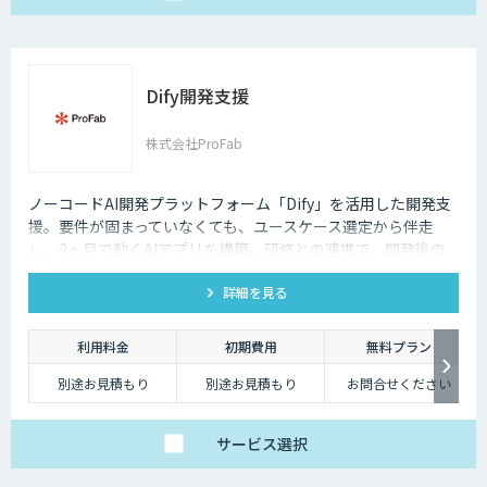
額 ３０日間限定
Dify開発支援
株式会社ProFab
ノーコードAI開発プラットフォーム「Dify」を活用した開発支
援。要件が固まっていなくても、ユースケース選定から伴走
し、2ヶ月で動くAIアプリを構築。研修との連携で、開発後の
内製化・自走までサポートします。
詳細を見る
利用料金
初期費用
無料プラン
別途お見積もり
別途お見積もり
お問合せください
サービス
選択