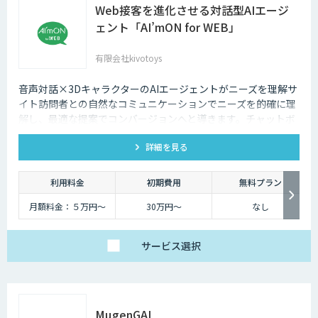
Web接客を進化させる対話型AIエージ
ェント「AI’mON for WEB」
有限会社kivotoys
音声対話×3DキャラクターのAIエージェントがニーズを理解サ
イト訪問者との自然なコミュニケーションでニーズを的確に理
解し、最適な提案でコンバージョンへと導きます。チャットボ
ットを超えた最強のデジタル営業、デジタル広報担当です。
詳細を見る
利用料金
初期費用
無料プラン
月額料金：５万円〜
30万円〜
なし
サービス
選択
MµgenGAI