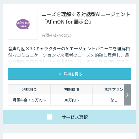
ニーズを理解する対話型AIエージェント
「AI’mON for 展示会」
有限会社kivotoys
音声対話×3DキャラクターのAIエージェントがニーズを理解自
然なコミュニケーションで来場者のニーズを的確に理解し、最
適な提案で質の高いリード獲得を目指します。多言語対応のス
タッフとして、人件費削減も実現。対話記録の取得・分析で展
詳細を見る
示会後の追客も確実な成果へ。
利用料金
初期費用
無料プラン
月額料金：５万円〜
30万円〜
なし
サービス
選択