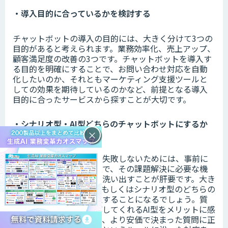
・導入目的に合っているかを検討する
チャットボットの導入の目的には、大きく分けて3つの
目的があると考えられます。業務効率化、売上アップ、
顧客満足度の改善の3つです。チャットボットを導入す
る目的を明確にすることで、お問い合わせ対応を自動
化したいのか、それともマーケティング支援ツールと
しての効果を期待しているのかなど、前提となる導入
目的に合ったサービスから探すことが大切です。
・シナリオ型・AI型どちらのチャットボットにするか
を決める
×
チャットボットの導入で失敗しないためには、事前に
自社の課題を整理した上で、その課題解決に必要な機
能がどのようなものかを洗い出すことが肝要です。大き
く分別されるのは、AI型もしくはシナリオ型のどちらの
チャットボットかを選択することになるでしょう。質
問の類義語や意図を理解してくれるAI型をメリットに感
じるケースもありますが、より安価で決まった質問に正