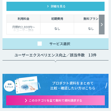
一貫性のある優れた顧客体験を実現できます。
詳細を見る
利用料金
初期費用
無料プラン
月額約2,800円〜
なし
なし
※ユーザー課金
サービス
選択
ユーザーエクスペリエンス向上／該当件数 13件
プロダクト資料をまとめて
比較・確認したい方はこちら
このカテゴリを全て無料で資料請求する