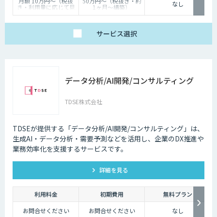
月額 10万円〜（税抜
50万円〜（税抜き・約
たらす存在です。近年は人手不足が深刻化しているため、多くの企業にと
なし
き・利用量に応じて見
1ヶ月〜構築）
ってチャットボットを活用して業務効率化するべく導入が進んでおりま
積り）
す。
サービス
選択
データ分析/AI開発/コンサルティング
TDSE株式会社
TDSEが提供する「データ分析/AI開発/コンサルティング」は、
生成AI・データ分析・需要予測などを活用し、企業のDX推進や
業務効率化を支援するサービスです。
詳細を見る
利用料金
初期費用
無料プラン
お問合せください
お問合せください
なし