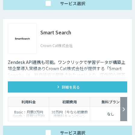
サービス
選択
Smart Search
Crown Cat株式会社
Zendesk API連携も可能。ワンクリックで学習データが構築上
場企業導入実績ありCrown Cat株式会社が提供する「Smart
Search」は、独自技術で開発されたragにより、圧倒的な回答
精度を誇るAIチャットボットです。また回答精度が悪い時は管
詳細を見る
理画面から簡単にご自身でチューニングができる、簡単でかつ
高精度な特徴があります。
利用料金
初期費用
無料プラン
Basic：月額3万円
30万円（今なら初期費
なし
Groth：月額10万円
用無料キャンペーン
Enterprise：月額20万
中）
円
Trial：各プランの半
サービス
選択