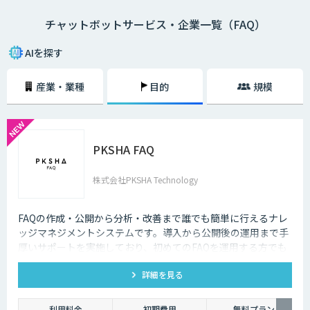
チャットボットサービス・企業一覧（FAQ）
・AI型チャットボットの特徴
「機械学習型」といわれる仕組みを採用したチャットボットで、文章全体
AIを探す
の意味を理解した上で回答を返すことができるという特徴を持っていま
す。また、機械学習型の場合、過去のデータを蓄積して学習していくた
産業・業種
目的
規模
め、その学習を重ねるごとにチャットの回答精度が向上されていくのが大
きな特徴です。
・シナリオ型チャットボットの特徴
PKSHA FAQ
シナリオ型チャットボットにはAIが搭載されていないため、「Aという単
語が含まれていたらBを返答する」といったルールを人間が事前に設定し
ておかなければなりません。また、AI型のように学習を重ねていくわけで
株式会社PKSHA Technology
もないため、不適切な返答が行われてしまう場合には、担当者が自ら修正
を行う必要があります。
FAQの作成・公開から分析・改善まで誰でも簡単に行えるナレ
企業がチャットボットを導入するメリットは以下3つが挙げられます。
ッジマネジメントシステムです。導入から公開後の運用まで手
厚いサポートを実施しており、初めてのFAQを運用する方でも
・24時間365日対応できる
安心して利用できます。
チャットボットを導入することで得られる最大のメリットは、24時間365
詳細を見る
日対応できるという点です。スマートフォンの普及に伴い、ユーザーはい
つでもインターネット検索を行えるようになりました。そのため現在は、
利用料金
初期費用
無料プラン