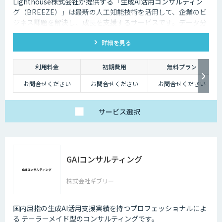
Lighthouse株式会社が提供する「生成AI活用コンサルティン
グ（BREEZE）」は最新の人工知能技術を活用して、企業のビ
ジネス課題を解決し、成長を支援するサービスです。データ分
析、業務自動化、予測分析、カスタマーエクスペリエンスの向
詳細を見る
上など、幅広いソリューションを提供します。貴社事業の実態
に合わせたAI活用戦略を構築し、競争力を高めます。
利用料金
初期費用
無料プラン
お問合せください
お問合せください
お問合せください
サービス
選択
GAIコンサルティング
株式会社ギブリー
国内屈指の生成AI活用支援実績を持つプロフェッショナルによ
る テーラーメイド型のコンサルティングです。