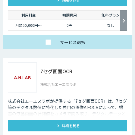
詳細を見る
利用料金
初期費用
無料プラン
月額50,000円〜
0円
なし
サービス
選択
7セグ画面OCR
株式会社エーエヌラボ
株式会社エーエヌラボが提供する「7セグ画面OCR」は、7セグ
等のデジタル数値に特化した独自の画像AIｰOCRによって、機
器の液晶画面の計測値をカメラで読み取り、デジタルデータと
して記録するサービスです
詳細を見る