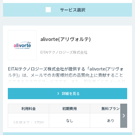
サービス
選択
alivorte(アリヴォルテ)
EITAIテクノロジーズ株式会社
EITAIテクノロジーズ株式会社が提供する「alivorte(アリヴォ
ルテ)」は、メールでのお客様対応の品質向上に貢献すること
のできるクラウドサービスです。また、担当者ごとのメール対
応状況(受信・返信・未返信の件数など)も可視化します。
詳細を見る
利用料金
初期費用
無料プラン
なし
あり
5名様まで： 9万円
6名様以降〜： 9万円 +
9,600円×利用人数−5