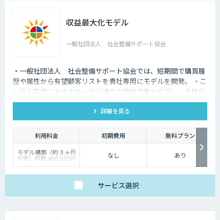
収益最大化モデル
一般社団法人 社会整備サポート協会
・一般社団法人 社会整備サポート協会では、短期間で購買履
歴や属性から有望顧客リストを貴社専用にモデルを開発。 ・こ
んなお客様におすすめ→ひと通りの情報収集が終了し、具体的
なモデル開発を検討しているお客様。
詳細を見る
利用料金
初期費用
無料プラン
モデル構築（約３ヶ月
なし
あり
程度）月額 400,000円
～
モデル構築後の保守
（約１２ヶ月程度）月
額 100,000円～
サービス
選択