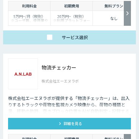
利用料金
初期費用
無料プラン
5万円~/月（税別）
20万円~（税別）
なし
※ユーザ数、使用量や
※利用プラットフォー
カスタマイズ要望に応
ムや必要なチューニン
じて変動します。
グの量によって別途見
積となります。
サービス
選択
物流チェッカー
株式会社エーエヌラボ
株式会社エーエヌラボが提供する「物流チェッカー」は、出入
りするトラックや荷物を監視カメラ映像から、荷物の種類と
量、移動の軌跡、空きブロック位置をAIが自動判定・記録する
サービスです。
詳細を見る
利用料金
初期費用
無料プラン