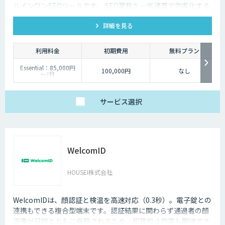
ルインワンSEOツールです。 SEO業務を一気通貫で効率化する
ことができ、生成AIを活用してSEO対策を進めていきたい、効
詳細を見る
率化していきたい方におすすめです。
利用料金
初期費用
無料プラン
Essential：85,000円
100,000円
なし
～/月
最低利用価格は年間払
いでの価格です。
使用する機能によって
料金プランが異なりま
サービス
選択
すので、お気軽にお問
い合せください。
貴社に最適なプランを
ご提案いたします。
WelcomID
HOUSEI株式会社
WelcomIDは、顔認証と検温を高速対応（0.3秒）。電子錠との
連携もできる複合型端末です。認証結果に関わらず通過者の顔
画像が日時とともに保管されるため、犯罪抑止効果も期待でき