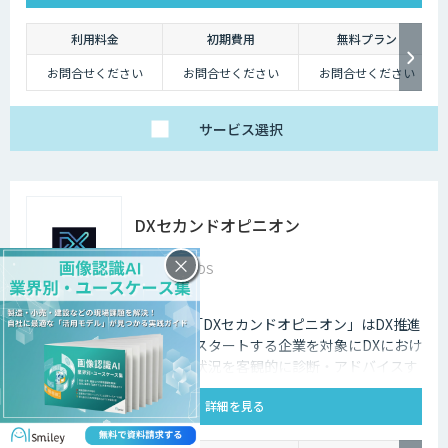
利用料金
初期費用
無料プラン
お問合せください
お問合せください
お問合せください
サービス
選択
DXセカンドオピニオン
×
株式会社M2DS
株式会社M2DSが提供する「DXセカンドオピニオン」はDX推進
している企業や、これからスタートする企業を対象にDXにおけ
る自社課題やゴール、進捗状況を客観的に診断・アドバイスす
るサービスです
詳細を見る