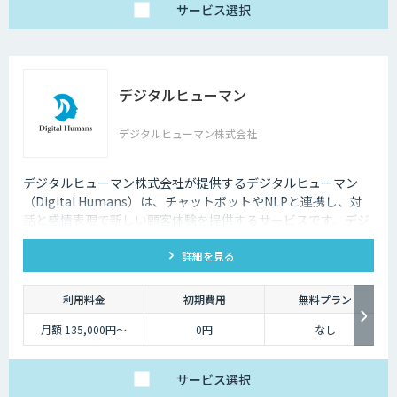
・ログ保存期間:１年間
サービス
選択
・シングルアカウント
のみ対応
※複数アカウントの管
理をご希望の場合に
は、別途ご相談くださ
い。
※2週間無料でお試し
デジタルヒューマン
頂けます。
※カスタマイズ導入の
ご相談も可能です。
デジタルヒューマン株式会社
デジタルヒューマン株式会社が提供するデジタルヒューマン
（Digital Humans）は、チャットボットやNLPと連携し、対
話と感情表現で新しい顧客体験を提供するサービスです。デジ
タル従業員として、直感的で、インパクトがあり、競争力があ
詳細を見る
るサービス創造と顧客体験が提供できます。
利用料金
初期費用
無料プラン
月額 135,000円〜
0円
なし
サービス
選択