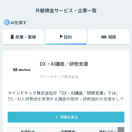
その具体的なシステム構成イメージとしては、まず初めにこれまでの不良
外観検査サービス・企業一覧
画像（もしくは良品画像）などを大量に収集して画像認識モデルの生成を
行います。次に、既存の画像検査機などに対象となる製品の画像を認識さ
せていきます。
AIを探す
そして、画像認識モデルを用いて対象物の画像をAIに判定してもらい、そ
産業・業種
目的
規模
の判定結果を送信していくという流れです。もちろん、異常が見つかれば
即座に察知することができるため、より正確かつスピーディーに外観検査
を進めていくことができます。
DX・AI講座／研修支援
マインドテック株式会社
マインドテック株式会社の「DX・AI講座／研修支援」では、
DX／AI人材育成を実現する講座の提供・研修設計の支援をして
います。 ビジネスパーソンからエンジニアレベルまで、幅位広
いラインナップの講座を取り揃えており、貴社の課題に合わせ
詳細を見る
たオーダーメイド提案も可能です。
利用料金
初期費用
無料プラン