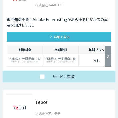
株式会社DATAFLUCT
専門知識不要！Airlake Forecastingがあらゆるビジネスの成
長を加速します。
詳細を見る
利用料金
初期費用
無料プラン
SKU数や予測頻度、商
SKU数や予測頻度、商
なし
材によって異なるた
材によって異なるた
め、
め、
個別見積もりとさせて
個別見積もりとさせて
いただいています。
いただいています。
サービス
選択
Tebot
株式会社アノテテ