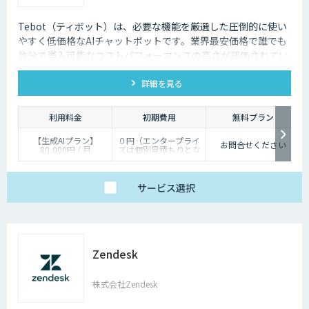
Tebot（ティボット）は、必要な機能を厳選した圧倒的に使い
やすく低価格なAIチャットボットです。業界最安価格で誰でも
数分で導入可能なコストパフォーマンスの高さが評価されてい
ます。ユーザーの自己解決促進や顧客ニーズの収集、リード獲
詳細を見る
得を今すぐ実現。14日間無料でお試しいただけます。
利用料金
初期費用
無料プラン
【生成AIプラン】
０円（エンタープライ
お問合せください
80,000円 / 月
ズは個別見積もりとな
【Q&Aプラン】45,000
ります）
円 / 月
【シナリオプラン】
9,800円 / 月
サービス
選択
【エンタープライズ】
個別見積もり / 月
Zendesk
株式会社Zendesk