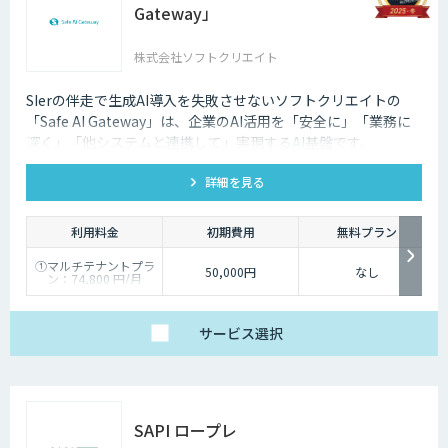
Gateway」
株式会社ソフトクリエイト
SIerの伴走で生成AI導入を失敗させないソフトクリエイトの
「Safe AI Gateway」は、企業のAI活用を「安全に」「業務に
深く」「他システムと連携して」実現するAI基盤です。
kintone・Salesforce連携にも対応します。
詳細を見る
利用料金
初期費用
無料プラン
①マルチテナントプラ
50,000円
なし
ン：74,800 円/月
②スタータープラン：
49,800円/月
③スタンダードプラ
ン：89,800円/月
サービス
選択
④ワイドプラン：
149,800円/月
SAPI ロープレ