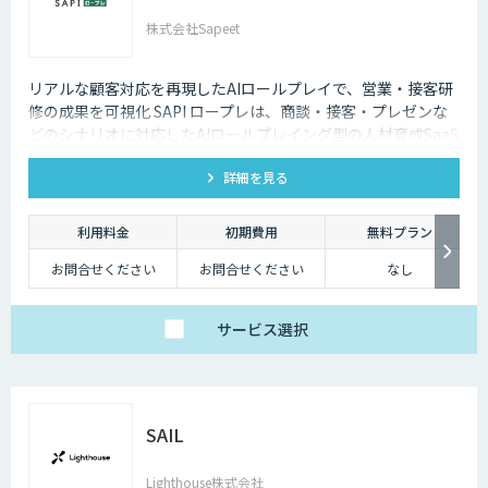
株式会社Sapeet
リアルな顧客対応を再現したAIロールプレイで、営業・接客研
修の成果を可視化 SAPI ロープレは、商談・接客・プレゼンな
どのシナリオに対応したAIロールプレイング型の人材育成SaaS
です。 AIアバターとの実践トレーニングと動画フィードバック
詳細を見る
により、新人・中途スタッフの早期戦力化と教育の属人化解消
を支援します。
利用料金
初期費用
無料プラン
お問合せください
お問合せください
なし
サービス
選択
SAIL
Lighthouse株式会社