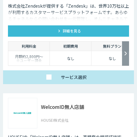
株式会社Zendeskが提供する「Zendesk」は、世界10万社以上
が利用するカスタマーサービスプラットフォームです。あらゆ
るチャネルからの問い合わせを一元管理し、オムニチャネルで
一貫性のある優れた顧客体験を実現できます。
詳細を見る
利用料金
初期費用
無料プラン
月額約2,800円〜
なし
なし
※ユーザー課金
サービス
選択
WelcomID無人店舗
HOUSEI株式会社
HOUSEIの「WelcomID無人店舗」は、高精度の顔認証技術