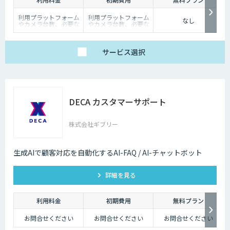
利用プラットフォーム
利用プラットフォーム
なし
やカメラ台数、必要な
やカメラ台数、必要な
チューニングの量によ
チューニングの量によ
って別途見積となりま
って別途見積となりま
す。
す。
サービス
選択
DECA カスタマーサポート
株式会社ギブリー
生成AIで顧客対応を自動化するAI-FAQ / AI-チャットボット
詳細を見る
利用料金
初期費用
無料プラン
お問合せください
お問合せください
お問合せください