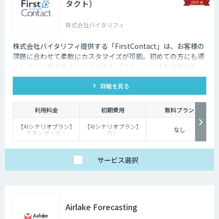
タクト）
株式会社バイタリフィ
株式会社バイタリフィ提供する「FirstContact」は、お客様の
課題に合わせて柔軟にカスタマイズが可能。初めての方にも導
入していただきやすいハイコストパフォーマンスな生成AIチャ
ットボットです。
詳細を見る
利用料金
初期費用
無料プラン
【AIシナリオプラン】
【AIシナリオプラン】
なし
スタンダード：
なし
￥2,980～/月、プレミ
【生成AIプラン】：
アム：￥15,000～/
￥100,000
月、プロ：￥29,000
～/月（10万PVを超え
サービス
選択
る分は別途請求）
【生成AIプラン】
￥80,000～/月（質問
回数～5000回、超過分
は別途請求）
Airlake Forecasting