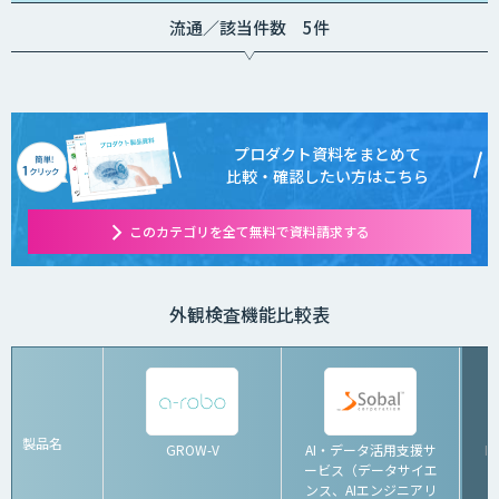
希望する場合は、目安
として写真一枚あたり
流通／該当件数 5件
数円程度とお考えくだ
さい。
プロダクト資料をまとめて
比較・確認したい方はこちら
このカテゴリを全て無料で資料請求する
外観検査機能比較表
製品名
GROW-V
AI・データ活用支援サ
I
ービス（データサイエ
ンス、AIエンジニアリ