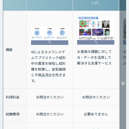
ング）
機能
お
お客様の課題に対して
AIによるカメラシステ
れ
AI・データを活用して
ムでプラスチック成形
ム
解決する支援サービス
中の異常を検知し成形
機を制御し、金型破損
と不良品流出を防ぎま
す。
利用料金
お問合せください
お問合せください
初期費用
お問合せください
必要ありません