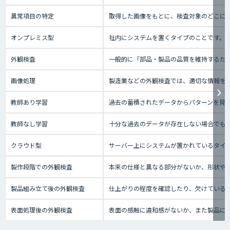
異常項目の特定
取得した画像をもとに、検査対象のどこに
オンプレミス型
社内にシステムを置くタイプのことです。
外観検査
一般的に「部品・製品の品質を維持するた
画像処理
製造業などの外観検査では、適切な情報を
教師あり学習
過去の蓄積されたデータからパターンを見
教師なし学習
十分な過去のデータが存在しない場合でも
クラウド型
サーバー上にシステムが置かれているタイプの
製作段階での外観検査
本来の仕様と異なる部分がないか、形状や
製品組み立て後の外観検査
仕上がりの程度を確認したり、欠けている
表面処理後の外観検査
表面の感触に違和感がないか、また製品に