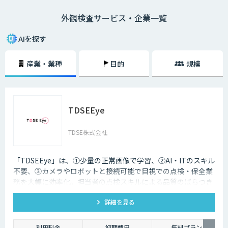
その具体的なシステム構成イメージとしては、まず初めにこれまでの不良
外観検査サービス・企業一覧
画像（もしくは良品画像）などを大量に収集して画像認識モデルの生成を
行います。次に、既存の画像検査機などに対象となる製品の画像を認識さ
せていきます。
AIを探す
そして、画像認識モデルを用いて対象物の画像をAIに判定してもらい、そ
産業・業種
目的
規模
の判定結果を送信していくという流れです。もちろん、異常が見つかれば
即座に察知することができるため、より正確かつスピーディーに外観検査
を進めていくことができます。
TDSEEye
TDSE株式会社
「TDSEEye」は、①少量の正常画像で学習、②AI・ITのスキル
不要、③カメラやロボットと接続可能で目視での点検・保全業
務を大幅に効率化。担当者の点検スキルによる品質のばらつき
や属人化を解消します。
詳細を見る
利用料金
初期費用
無料プラン