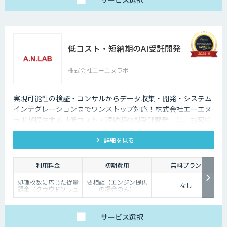
低コスト・短納期のAI受託開発
株式会社エーエヌラボ
実現可能性の検証・コンサルからデータ収集・開発・システム
インテグレーションまでワンストップ対応！株式会社エーエヌ
ラボが提供する「低コスト・短納期のAI受託開発」は、お客様
のニーズにピッタリ合った画像AIソリューション開発します。
詳細を見る
200件以上の実績。無料トライアルもあり、初めての方でも安
心してお任せください！
利用料金
初期費用
無料プラン
処理枚数に応じた従量
要相談（エンジン提供
なし
課金（クラウドソリュ
の場合のみ）
ーション）、オンプレ
ミス対応、エンジンの
一括提供など、ご要望
に応じて柔軟に対応し
サービス
選択
ます。データ処理のみ