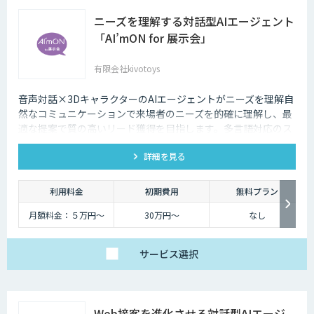
ニーズを理解する対話型AIエージェント
「AI’mON for 展示会」
有限会社kivotoys
音声対話×3DキャラクターのAIエージェントがニーズを理解自
然なコミュニケーションで来場者のニーズを的確に理解し、最
適な提案で質の高いリード獲得を目指します。多言語対応のス
タッフとして、人件費削減も実現。対話記録の取得・分析で展
詳細を見る
示会後の追客も確実な成果へ。
利用料金
初期費用
無料プラン
月額料金：５万円〜
30万円〜
なし
サービス
選択
Web接客を進化させる対話型AIエージ