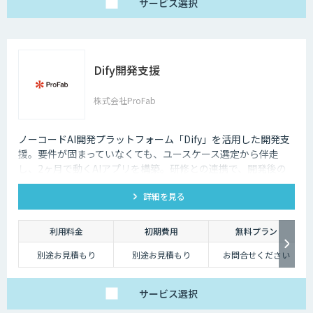
で、日々の壁打ちや調
サービス
選択
査を効率化
※AIスライド作成など
一部機能制限あり
スタンダードプラン
30,000円
「チームで業務を劇的
Dify開発支援
に変えたい」方に
・5名様まで一律料金
で使い放題
・全機能制限なし！ AI
株式会社ProFab
スライドも自動作成
・1名あたり実質6,000
円で、チームの生産性
を最大化
ノーコードAI開発プラットフォーム「Dify」を活用した開発支
援。要件が固まっていなくても、ユースケース選定から伴走
し、2ヶ月で動くAIアプリを構築。研修との連携で、開発後の
内製化・自走までサポートします。
詳細を見る
利用料金
初期費用
無料プラン
別途お見積もり
別途お見積もり
お問合せください
サービス
選択