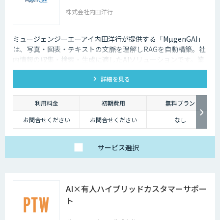
株式会社内田洋行
ミュージェンジーエーアイ内田洋行が提供する「MµgenGAI」
は、写真・図表・テキストの文脈を理解しRAGを自動構築。社
内情報の収集・検索・生成に適したAIソリューションです。業
種を問わず業務効率とナレッジ活用を支援します。
詳細を見る
利用料金
初期費用
無料プラン
お問合せください
お問合せください
なし
サービス
選択
AI×有人ハイブリッドカスタマーサポー
ト