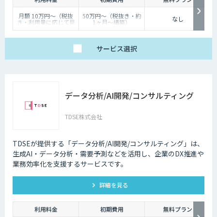
深夜に「この商品についてもっと詳しく知りたい」と思い立つケースも少
なくないのです。
月額 10万円〜（税抜
50万円〜（税抜き・約
なし
き・利用量に応じて見
1ヶ月〜構築）
そのような場合に、チャットボットを設置しておけば、ユーザーの疑問を
積り）
解消することができるため、顧客満足度向上にもつなげていくことができ
ます。低コストで問い合わせ対応の環境を整えられるという点は大きなメ
サービス
選択
リットといえるでしょう。
・問い合わせ対応を効率化できる
ユーザーから似たような問い合わせが頻繁に寄せられることは決して珍し
データ分析/AI開発/コンサルティング
くありません。その質問に毎回担当者が回答していくのは、決して効率的
とはいえないでしょう。その点、チャットボットであれば問い合わせ対応
を自動化できるため、従業員は他の業務へ力を注ぐことが可能になりま
TDSE株式会社
す。
・気軽に問い合わせできる
TDSEが提供する「データ分析/AI開発/コンサルティング」は、
生成AI・データ分析・需要予測などを活用し、企業のDX推進や
問い合わせの窓口が電話やメールのみの場合、問い合わせというアクショ
業務効率化を支援するサービスです。
ンを面倒に感じてしまい、離脱してしまうユーザーも少なくありません。
その点、チャットボットであれば普段の友人とのチャットと同じ感覚で質
問することができます。また、「相手がロボット」という認識があるた
詳細を見る
め、ユーザーもより気軽に問い合わせを行うことができるのです。
利用料金
初期費用
無料プラン
チャットボットは多種多様な業界で導入されており、様々なメリットをも