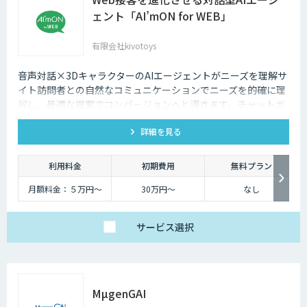
ェント「AI’mON for WEB」
有限会社kivotoys
音声対話×3DキャラクターのAIエージェントがニーズを理解サ
イト訪問者との自然なコミュニケーションでニーズを的確に理
解し、最適な提案でコンバージョンへと導きます。チャットボ
ットを超えた最強のデジタル営業、デジタル広報担当です。
詳細を見る
利用料金
初期費用
無料プラン
月額料金：５万円〜
30万円〜
なし
サービス
選択
MµgenGAI