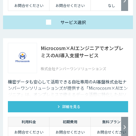
たらす存在です。近年は人手不足が深刻化しているため、多くの企業にと
お問合せください
お問合せください
なし
ってチャットボットを活用して業務効率化するべく導入が進んでおりま
す。
サービス
選択
Microcosm×AIエンジニアでオンプレ
ミスのAI導入支援サービス
株式会社ナンバーワンソリューションズ
機密データも安心して活用できる自社専用のAI基盤株式会社ナ
ンバーワンソリューションズが提供する「Microcosm×AIエン
ジニア」は、オンプレミスで使えるデータ活用に特化したAIソ
リューションをAIエンジニアが貴社の課題に合わせてカスタマ
詳細を見る
イズするサービスです。社内に眠るデータを「会社の資産」と
して生まれ変わらせることができます。
利用料金
初期費用
無料プラン
お問合せください
お問合せください
お問合せください