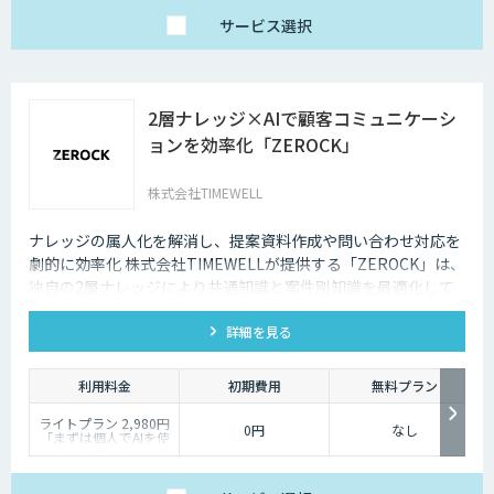
Trial：各プランの半
サービス
選択
額 ３０日間限定
2層ナレッジ×AIで顧客コミュニケーシ
ョンを効率化「ZEROCK」
株式会社TIMEWELL
ナレッジの属人化を解消し、提案資料作成や問い合わせ対応を
劇的に効率化 株式会社TIMEWELLが提供する「ZEROCK」は、
独自の2層ナレッジにより共通知識と案件別知識を最適化して
活用できるAIエージェントです 。資料作成や返信工数を最大
詳細を見る
80%削減し、商談獲得までを自動化します。
利用料金
初期費用
無料プラン
ライトプラン 2,980円
0円
なし
「まずは個人でAIを使
い倒したい」方に
・1名様利用
・AIチャット無制限