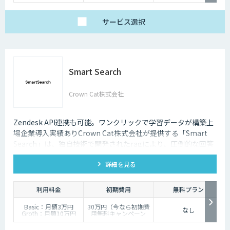
サービス
選択
Smart Search
Crown Cat株式会社
Zendesk API連携も可能。ワンクリックで学習データが構築上
場企業導入実績ありCrown Cat株式会社が提供する「Smart
Search」は、独自技術で開発されたragにより、圧倒的な回答
精度を誇るAIチャットボットです。また回答精度が悪い時は管
詳細を見る
理画面から簡単にご自身でチューニングができる、簡単でかつ
高精度な特徴があります。
利用料金
初期費用
無料プラン
Basic：月額3万円
30万円（今なら初期費
なし
Groth：月額10万円
用無料キャンペーン
Enterprise：月額20万
中）
円