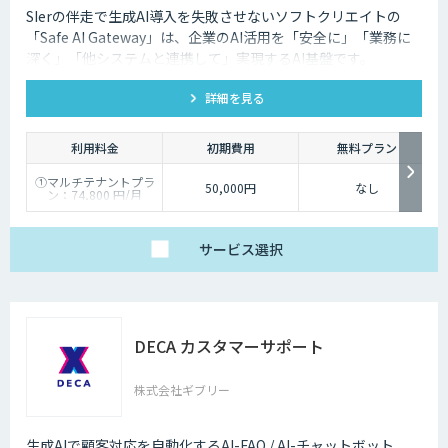
SIerの伴走で生成AI導入を失敗させないソフトクリエイトの
「Safe AI Gateway」は、企業のAI活用を「安全に」「業務に
深く」「他システムと連携して」実現するAI基盤です。
kintone・Salesforce連携にも対応します。
詳細を見る
利用料金
初期費用
無料プラン
①マルチテナントプラ
50,000円
なし
ン：74,800 円/月
②スタータープラン：
49,800円/月
③スタンダードプラ
ン：89,800円/月
サービス
選択
④ワイドプラン：
149,800円/月
DECA カスタマーサポート
株式会社ギブリー
生成AIで顧客対応を自動化するAI-FAQ / AI-チャットボット