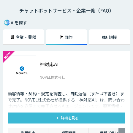
チャットボットサービス・企業一覧（FAQ）
・AI型チャットボットの特徴
「機械学習型」といわれる仕組みを採用したチャットボットで、文章全体
AIを探す
の意味を理解した上で回答を返すことができるという特徴を持っていま
す。また、機械学習型の場合、過去のデータを蓄積して学習していくた
産業・業種
目的
規模
め、その学習を重ねるごとにチャットの回答精度が向上されていくのが大
きな特徴です。
・シナリオ型チャットボットの特徴
神対応AI
シナリオ型チャットボットにはAIが搭載されていないため、「Aという単
語が含まれていたらBを返答する」といったルールを人間が事前に設定し
ておかなければなりません。また、AI型のように学習を重ねていくわけで
NOVEL株式会社
もないため、不適切な返答が行われてしまう場合には、担当者が自ら修正
を行う必要があります。
顧客情報・契約・規定を調査し、自動返信（または下書き）ま
企業がチャットボットを導入するメリットは以下3つが挙げられます。
で完了。NOVEL株式会社が提供する「神対応AI」は、問い合わ
せ対応を送信まで完了させるAIエージェントです。顧客情報・
・24時間365日対応できる
契約・規定を突き合わせて回答を数十秒で作成し、自動送信か
チャットボットを導入することで得られる最大のメリットは、24時間365
詳細を見る
下書き止めかを選べます。
日対応できるという点です。スマートフォンの普及に伴い、ユーザーはい
つでもインターネット検索を行えるようになりました。そのため現在は、
利用料金
初期費用
無料プラン