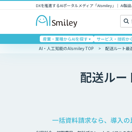
DXを推進するAIポータルメディア「AIsmiley」｜ A
検
索:
産業・業種からAIを探す
サービス・技術から
AI・人工知能のAIsmiley TOP
配送ルート最
配送ルー
一括資料請求なら、導入の