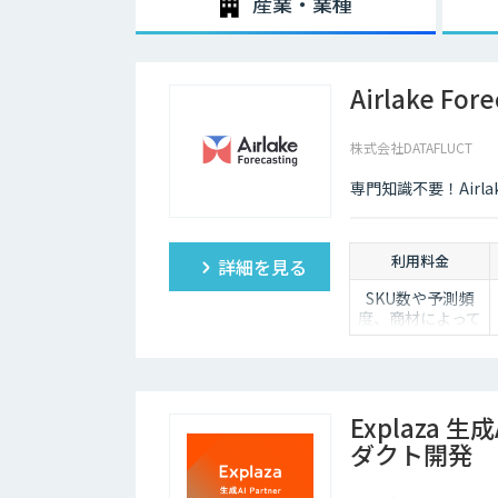
産業・業種
Airlake Fore
株式会社DATAFLUCT
専門知識不要！Airla
利用料金
詳細を見る
SKU数や予測頻
度、商材によって
異なるため、
個別見積もりとさ
せていただいてい
ます。
Explaza 生成
ダクト開発