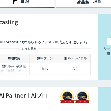
目的
規模
casting
ke Forecastingがあらゆるビジネスの成長を加速します。
サー
もっと見る
選
初期費用
無料プラン
無料トライアル
SKU数や予測頻
なし
なし
度、商材によって
異なるため、
個別見積もりとさ
せていただいてい
ます。
AI Partner｜AIプロ