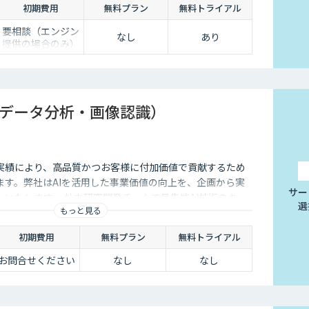
初期費用
無料プラン
無料トライアル
要相談（エンジン
なし
あり
提供の場合のみ）
（データ分析・画像認識）
実績により、高品質かつお客様に付加価値で貢献するため
ます。弊社はAIを活用した事業価値の向上を、企画から実
サー
いたします。 社内研究開発チームで最先端AI技術のキャ
選
もっと見る
ュール構築に注力し、 蓄積したアルゴリズムを組み合わせ
ルゴリズムによる付加価値を迅速に提供します。
初期費用
無料プラン
無料トライアル
お問合せください
なし
なし