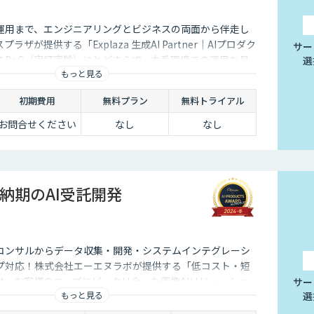
運用まで、エンジニアリングとビジネスの両面から伴走し
ザが提供する「Explaza 生成AI Partner｜AIプロダク
サー
るPoC（実証実験）にとどまらず、本番環境での運用を見
選
もっと見る
なAIプロダクトを開発します。エンタープライズレベルの
速な実装力で、貴社のAXを具現化します。
初期費用
無料プラン
無料トライアル
お問合せください
なし
なし
納期のAI受託開発
コンサルからデータ収集・開発・システムインテグレーシ
プ対応！株式会社エーエヌラボが提供する「低コスト・短
は、お客様のニーズにピッタリ合った画像AIソリューショ
サー
もっと見る
選
0件以上の実績。無料トライアルもあり、初めての方でも安心
！