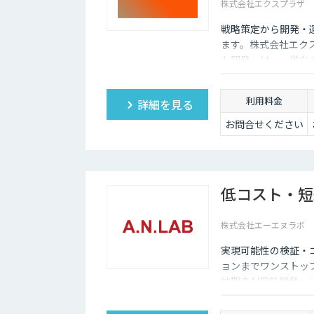
株式会社エクスプラザ
戦略策定から開発・
ます。株式会社エクスプラ
ト開発」は、、単な
据えた高品質・安心
セキュリティと、迅
利用料金
詳細を見る
お問合せください
低コスト・短
株式会社エーエヌラボ
実現可能性の検証・
ョンまでワンストッ
納期のAI受託開発」
ン開発します。20
してお任せください