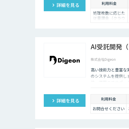
利用料金
詳細を見る
処理枚数に応じた
従量課金（クラウ
ドソリューショ
ン）、オンプレミ
ス対応、エンジン
の一括提供など、
ご要望に応じて柔
AI受託開発
軟に対応します。
データ処理のみ希
株式会社Digeon
望する場合は、目
安として写真一枚
高い技術力と豊富な
あたり数円程度と
お考えください。
のシステムを提供し
装・運用までサポート
ッチアップとAIモジ
ることで最先端のア
利用料金
詳細を見る
お問合せください