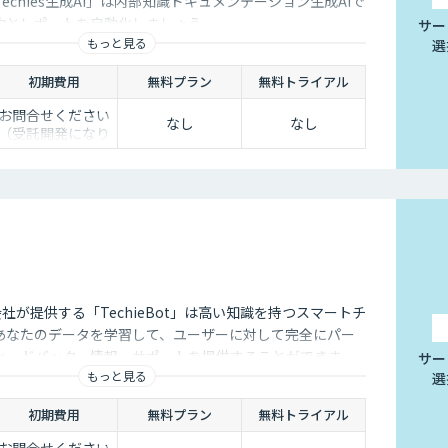
echies生成AI」は内部知識ドキュメンテーション生成AIで
約とレポートを自動化しましょう。
サー
もっと見る
選
初期費用
無料プラン
無料トライアル
お問合せください
なし
なし
（受託開発になり
ます）
s株式会社が提供する「TechieBot」は高い知識を持つスマートチ
あなたのデータを学習して、ユーザーに対して完全にパー
ィードバック、情報、サポートを提供することができま
サー
もっと見る
選
PTをはじめ、他社のエンジンとの連携も可能です。
初期費用
無料プラン
無料トライアル
お問合せください