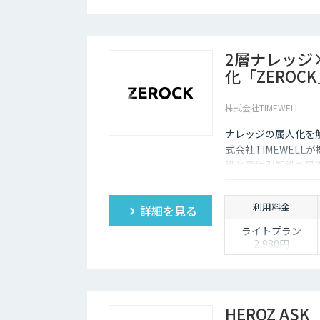
Enterprise：月額2
万円
Trial：各プランの
額 ３０日間限定
2層ナレッジ
化「ZEROC
株式会社TIMEWELL
ナレッジの属人化を
式会社TIMEWEL
識と案件別知識を最適
工数を最大80%削
利用料金
詳細を見る
ライトプラン
2,980円
「まずは個人でAI
を使い倒したい」
方に
・1名様利用
・AIチャット無制
HEROZ ASK