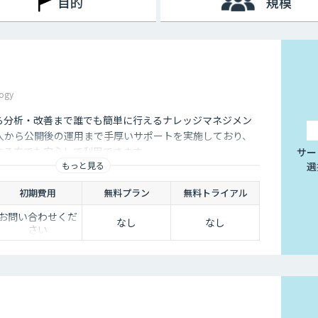
目的
規模
た、AI型のように学習を重ねていくわけでもないため、不適切
行う必要があります。
挙げられます。
ogy
は、24時間365日対応できるという点です。スマートフォンの
行えるようになりました。そのため現在は、深夜に「この商品に
から分析・改善まで誰でも簡単に行えるナレッジマネジメン
くないのです。
入から公開後の運用まで手厚いサポートを実施しており、
ユーザーの疑問を解消することができるため、顧客満足度向上に
用する方でも安心して利用できます。
サー
対応の環境を整えられるという点は大きなメリットといえるでし
もっと見る
選
初期費用
無料プラン
無料トライアル
お問い合わせくだ
なし
なし
ことは決して珍しくありません。その質問に毎回担当者が回答し
さい
点、チャットボットであれば問い合わせ対応を自動化できるた
。
せというアクションを面倒に感じてしまい、離脱してしまうユー
れば普段の友人とのチャットと同じ感覚で質問することができま