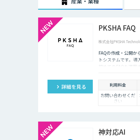
産業・業種
ールを人間が事前に設定しておかなければなりません。ま
な返答が行われてしまう場合には、担当者が自ら修正を
企業がチャットボットを導入するメリットは以下3つが
PKSHA FAQ
・24時間365日対応できる
株式会社PKSHA Technol
チャットボットを導入することで得られる最大のメリット
普及に伴い、ユーザーはいつでもインターネット検索を
FAQの作成・公開
ついてもっと詳しく知りたい」と思い立つケースも少な
トシステムです。導
そのような場合に、チャットボットを設置しておけば、
初めてのFAQを運
もつなげていくことができます。低コストで問い合わせ
ょう。
利用料金
詳細を見る
・問い合わせ対応を効率化できる
お問い合わせくだ
ユーザーから似たような問い合わせが頻繁に寄せられる
さい
ていくのは、決して効率的とはいえないでしょう。その
め、従業員は他の業務へ力を注ぐことが可能になります
・気軽に問い合わせできる
神対応AI
問い合わせの窓口が電話やメールのみの場合、問い合わ
ザーも少なくありません。その点、チャットボットであ