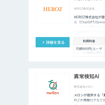
限で、日々の壁打
ちや調査を効率化
HEROZ株式会社
※AIスライド作成
など一部機能制限
HEROZ株式会社が提
あり
ル（ChatGPT/Gem
スタンダードプラ
ュリティ対策も万全
ン 30,000円
ュボードの搭載から
「チームで業務を
ており、社内の生成
劇的に変えたい」
利用料金
詳細を見る
方に
・5名様まで一律
月額900円/ユーザ
料金で使い放題
ー ※29ID以下の
・全機能制限な
ご契約は、月額
し！ AIスライドも
1,980円/ユーザー
自動作成
・1名あたり実質
6,000円で、チーム
異常検知AI
の生産性を最大化
株式会社メロン
メロンが提供する「異
PLCの稼働ログな