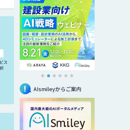
ビス
択
AIsmileyからご案内