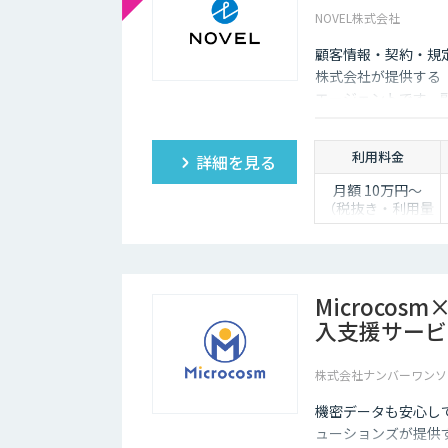
す。また、「相手がロボット」という認識があるため、
NOVEL株式会社
チャットボットは多種多様な業界で導入されており、様
顧客情報・契約・規
いるため、多くの企業にとってチャットボットを活用し
株式会社が提供する「
エージェントです。
し、自動送信か下書
利用料金
詳細を見る
月額 10万円〜
（税抜き・利用量
に応じて見積り）
Microco
入支援サービ
株式会社ナンバーワンソ
機密データも安心し
ューションズが提供す