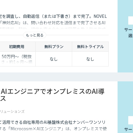
ユーザーもより気軽に問い合わせを行うことができるのです。
々なメリットをもたらす存在です。近年は人手不足が深刻化して
定を調査し、自動返信（または下書き）まで完了。NOVEL
て業務効率化するべく導入が進んでおります。
神対応AI」は、問い合わせ対応を送信まで完了させるAI
顧客情報・契約・規定を突き合わせて回答を数十秒で作成
サー
もっと見る
選
き止めかを選べます。
初期費用
無料プラン
無料トライアル
50万円〜（税抜
なし
なし
き・約1ヶ月〜構
築）
sm×AIエンジニアでオンプレミスのAI導
ス
リューションズ
て活用できる自社専用のAI基盤株式会社ナンバーワンソリ
る「Microcosm×AIエンジニア」は、オンプレミスで使
サー