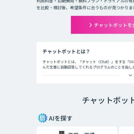
利用料金・初期費用・無料プラン・トライアルの有
を比較・検討後、希望条件に合うものが見つかりま
チャットボットを
チャットボットとは？
チャットボットとは、「チャット（Chat）」をする「ロ
んだ文章に自動回答してくれるプログラムのことを指し
チャットボットは、大きく分けると「AI型」と「シナリ
・AI型チャットボットの特徴
チャットボット
「機械学習型」といわれる仕組みを採用したチャットボ
という特徴を持っています。また、機械学習型の場合、
とにチャットの回答精度が向上されていくのが大きな特
AIを探す
・シナリオ型チャットボットの特徴
シナリオ型チャットボットにはAIが搭載されていないた