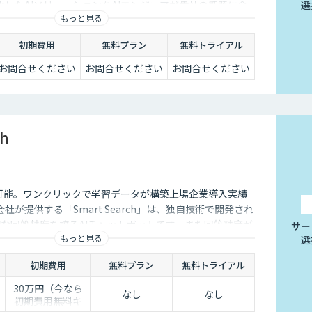
したAIソリューションをAIエンジニアが貴社の課題に合
選
もっと見る
するサービスです。社内に眠るデータを「会社の資産」と
ることができます。
初期費用
無料プラン
無料トライアル
お問合せください
お問合せください
お問合せください
ch
I連携も可能。ワンクリックで学習データが構築上場企業導入実績
式会社が提供する「Smart Search」は、独自技術で開発され
的な回答精度を誇るAIチャットボットです。また回答精度が
サー
もっと見る
選
ら簡単にご自身でチューニングができる、簡単でかつ高精
。
初期費用
無料プラン
無料トライアル
30万円（今なら
なし
なし
初期費用無料キ