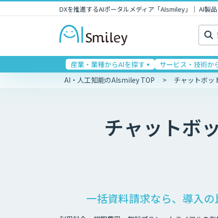
DXを推進するAIポータルメディア「AIsmiley」｜ A
検
索:
産業・業種からAIを探す
サービス・技術から
AI・人工知能のAIsmiley TOP
チャットボッ
チャットボ
一括資料請求なら、導入の