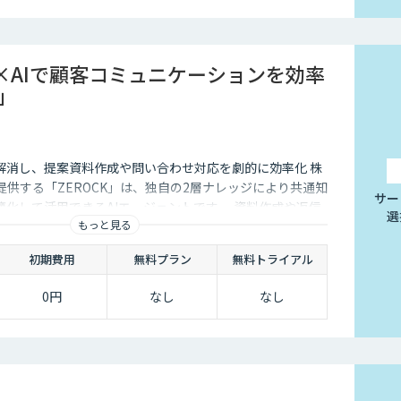
0
ャンペーン中）
半
×AIで顧客コミュニケーションを効率
K」
解消し、提案資料作成や問い合わせ対応を劇的に効率化 株
Lが提供する「ZEROCK」は、独自の2層ナレッジにより共通知
サー
化して活用できるAIエージェントです 。資料作成や返信
選
もっと見る
減し、商談獲得までを自動化します。
初期費用
無料プラン
無料トライアル
0円
なし
なし