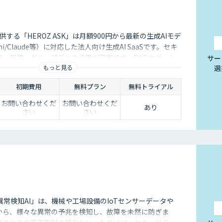
供する「HEROZ ASK」は月額900円から最新の生成AIモデ
ini/Claude等）に対応した法人向け生成AI SaaSです。セキ
で、部署・グループごとの活用が可能です。RAGやダッシ
サー
もっと見る
選
議事録やOCR、スライド生成等のオプション機能も充実し
AI活用の促進、定着までを伴走して支援します。
初期費用
無料プラン
無料トライアル
お問い合わせくだ
お問い合わせくだ
あり
さい
さい
常検知AI」は、機械や工場設備のIoTセンサーデータや
どから、様々な異常の予兆を検知し、故障を未然に防ぎま