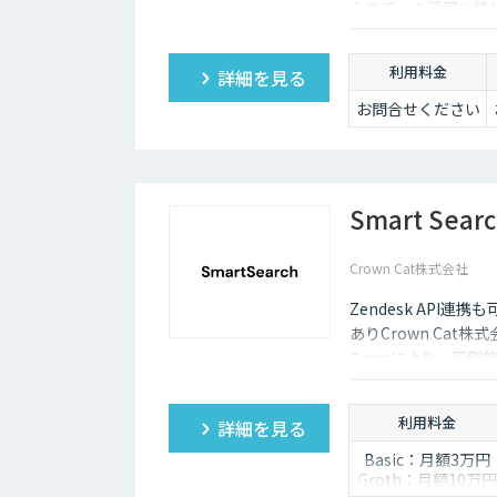
えるデータ活用に特化
わせてカスタマイズ
して生まれ変わらせ
利用料金
詳細を見る
お問合せください
Smart Sear
Crown Cat株式会社
Zendesk AP
ありCrown Cat株
たragにより、圧倒
悪い時は管理画面か
度な特徴があります
利用料金
詳細を見る
Basic：月額3万円
Groth：月額10万円