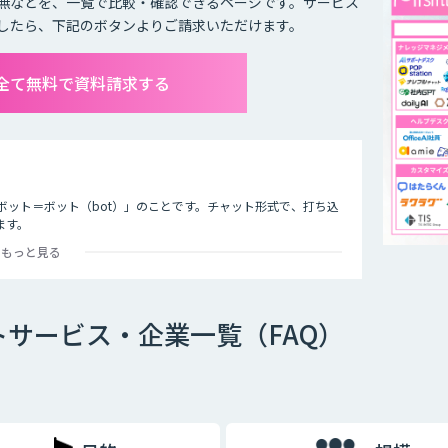
無などを、一覧で比較・確認できるページです。サービス
したら、下記のボタンよりご請求いただけます。
全て無料で資料請求する
ボット＝ボット（bot）」のことです。チャット形式で、打ち込
ます。
もっと見る
オ型」という2つの種類が存在します。
サービス・企業一覧（FAQ）
ットで、文章全体の意味を理解した上で回答を返すことができる
過去のデータを蓄積して学習していくため、その学習を重ねるご
徴です。
め、「Aという単語が含まれていたらBを返答する」といったル