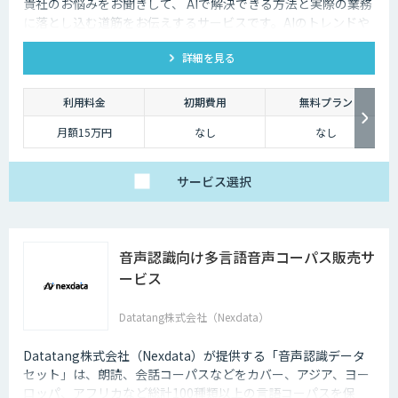
貴社のお悩みをお聞きして、 AIで解決できる方法と実際の業務
に落とし込む道筋をお伝えするサービスです。AIのトレンドや
最新の事例はもちろん、自社にあった活用を安価にクイックに
詳細を見る
知ることができます。
利用料金
初期費用
無料プラン
月額15万円
なし
なし
サービス
選択
音声認識向け多言語音声コーパス販売サ
ービス
Datatang株式会社（Nexdata）
Datatang株式会社（Nexdata）が提供する「音声認識データ
セット」は、朗読、会話コーパスなどをカバー、アジア、ヨー
ロッパ、アフリカなど総計100種類以上の言語コーパスを保