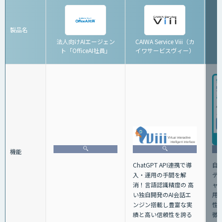
製品名
法人向けAIエージェン
CAIWA Service Viii（カ
ト「OfficeAI社員」
イワサービスヴィー）
「
機能
ChatGPT API連携で導
自
⼊・運⽤の⼿間を解
テ
消！⾔語認識精度の ⾼
ャ
い独⾃開発のAI会話エ
用
ンジン搭載し豊富な実
性
績と⾼い信頼性を誇る
徴