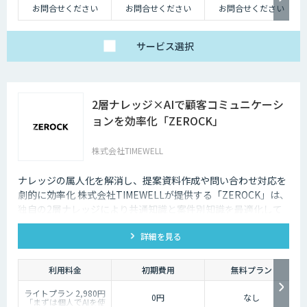
お問合せください
お問合せください
お問合せください
サービス
選択
2層ナレッジ×AIで顧客コミュニケーシ
ョンを効率化「ZEROCK」
株式会社TIMEWELL
ナレッジの属人化を解消し、提案資料作成や問い合わせ対応を
劇的に効率化 株式会社TIMEWELLが提供する「ZEROCK」は、
独自の2層ナレッジにより共通知識と案件別知識を最適化して
活用できるAIエージェントです 。資料作成や返信工数を最大
詳細を見る
80%削減し、商談獲得までを自動化します。
利用料金
初期費用
無料プラン
ライトプラン 2,980円
0円
なし
「まずは個人でAIを使