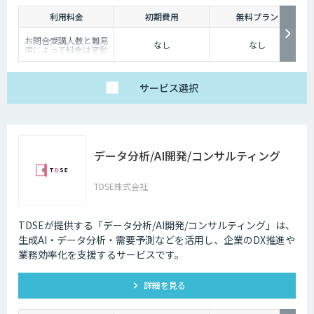
つでもインターネット検索を行えるようになりました。そのため現在は、
利用料金
初期費用
無料プラン
深夜に「この商品についてもっと詳しく知りたい」と思い立つケースも少
なくないのです。
お問合受講人数と難易
なし
なし
度によって料金は変動
そのような場合に、チャットボットを設置しておけば、ユーザーの疑問を
いたします。
詳しくは営業担当まで
解消することができるため、顧客満足度向上にもつなげていくことができ
お問い合わせくださ
ます。低コストで問い合わせ対応の環境を整えられるという点は大きなメ
い。
サービス
選択
リットといえるでしょう。
・問い合わせ対応を効率化できる
ユーザーから似たような問い合わせが頻繁に寄せられることは決して珍し
データ分析/AI開発/コンサルティング
くありません。その質問に毎回担当者が回答していくのは、決して効率的
とはいえないでしょう。その点、チャットボットであれば問い合わせ対応
を自動化できるため、従業員は他の業務へ力を注ぐことが可能になりま
TDSE株式会社
す。
・気軽に問い合わせできる
TDSEが提供する「データ分析/AI開発/コンサルティング」は、
生成AI・データ分析・需要予測などを活用し、企業のDX推進や
問い合わせの窓口が電話やメールのみの場合、問い合わせというアクショ
業務効率化を支援するサービスです。
ンを面倒に感じてしまい、離脱してしまうユーザーも少なくありません。
その点、チャットボットであれば普段の友人とのチャットと同じ感覚で質
問することができます。また、「相手がロボット」という認識があるた
詳細を見る
め、ユーザーもより気軽に問い合わせを行うことができるのです。