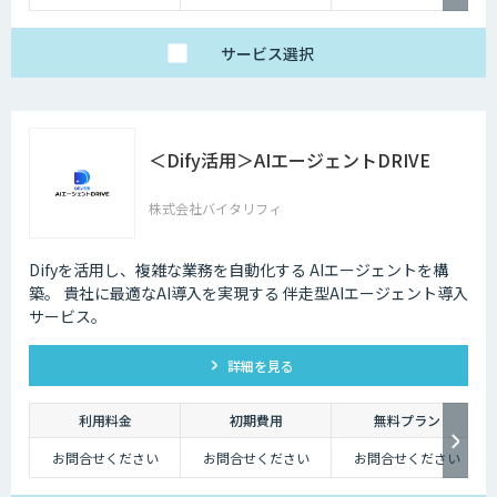
い倒したい」方に
・1名様利用
・AIチャット無制限
で、日々の壁打ちや調
サービス
選択
査を効率化
※AIスライド作成など
一部機能制限あり
スタンダードプラン
30,000円
「チームで業務を劇的
＜Dify活用＞AIエージェントDRIVE
に変えたい」方に
・5名様まで一律料金
で使い放題
・全機能制限なし！ AI
株式会社バイタリフィ
スライドも自動作成
・1名あたり実質6,000
円で、チームの生産性
を最大化
Difyを活用し、複雑な業務を自動化する AIエージェントを構
築。 貴社に最適なAI導入を実現する 伴走型AIエージェント導入
サービス。
詳細を見る
利用料金
初期費用
無料プラン
お問合せください
お問合せください
お問合せください