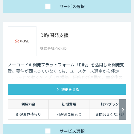
サービス
選択
Dify開発支援
株式会社ProFab
ノーコードAI開発プラットフォーム「Dify」を活用した開発支
援。要件が固まっていなくても、ユースケース選定から伴走
し、2ヶ月で動くAIアプリを構築。研修との連携で、開発後の
内製化・自走までサポートします。
詳細を見る
利用料金
初期費用
無料プラン
別途お見積もり
別途お見積もり
お問合せください
サービス
選択