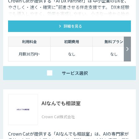
Crown Catが提供する「AI DX Partner」は 中小企業のDXを、
やさしく・速く・確実に”前進させる伴走支援です。 DX未経験
でも導入しやすく、効果を実感しやすい、小さな一歩から始め
るDX支援サービスです。 AI DX Partnerは、大手企業のDX支援
詳細を見る
で培ったノウハウをベースに、 地方・中小企業のための“現実
的なDX”を設計・実装・運用まで一貫して支援いたします。 私
たちは、コンサル×開発×AIの力で、現場に寄り添った 『ちょ
利用料金
初期費用
無料プラン
うどいいDX』を実現します。
月額30万円~
なし
なし
サービス
選択
AIなんでも相談室
Crown Cat株式会社
Crown Catが提供する「AIなんでも相談室」は、AIの専門家が