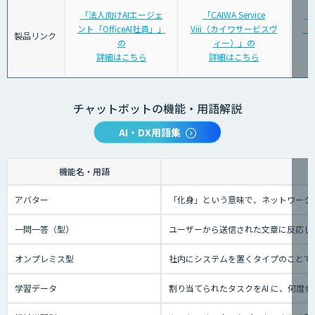
「法人向けAIエージェ
「CAIWA Service
「
ント「OfficeAI社員」」
Viii（カイワサービスヴ
「S
製品リンク
の
ィー）」の
詳細はこちら
詳細はこちら
チャットボットの機能・用語解説
AI・DX用語集
機能名・用語
アバター
「化身」という意味で、ネットワーク
一問一答（型）
ユーザーから送信された文章に反応し
オンプレミス型
社内にシステムを置くタイプのことで
学習データ
割り当てられたタスクをAI に、何