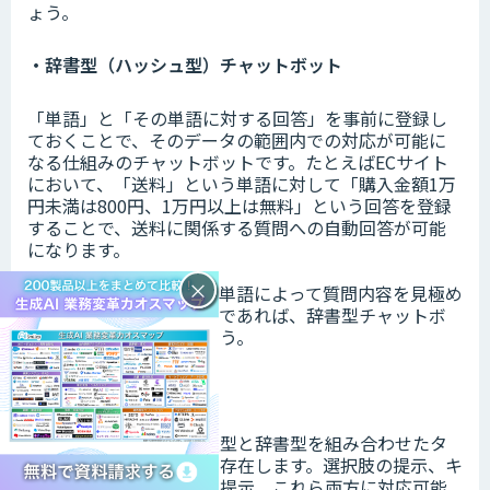
ょう。
・辞書型（ハッシュ型）チャットボット
「単語」と「その単語に対する回答」を事前に登録し
ておくことで、そのデータの範囲内での対応が可能に
なる仕組みのチャットボットです。たとえばECサイト
において、「送料」という単語に対して「購入金額1万
円未満は800円、1万円以上は無料」という回答を登録
することで、送料に関係する質問への自動回答が可能
になります。
×
想定する利用シーンが「単語によって質問内容を見極め
ることが容易なケース」であれば、辞書型チャットボ
ットが向いているでしょう。
・選択肢型＆辞書型
上記でご紹介した選択肢型と辞書型を組み合わせたタ
イプのチャットボットも存在します。選択肢の提示、キ
ーワードに対する回答の提示、これら両方に対応可能