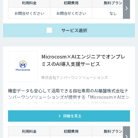
利用料金
初期費用
無料プラン
チャットボットは多種多様な業界で導入されており、様々なメリットをも
たらす存在です。近年は人手不足が深刻化しているため、多くの企業にと
お問合せください
お問合せください
なし
ってチャットボットを活用して業務効率化するべく導入が進んでおりま
す。
サービス
選択
Microcosm×AIエンジニアでオンプレ
ミスのAI導入支援サービス
株式会社ナンバーワンソリューションズ
機密データも安心して活用できる自社専用のAI基盤株式会社ナ
ンバーワンソリューションズが提供する「Microcosm×AIエン
ジニア」は、オンプレミスで使えるデータ活用に特化したAIソ
リューションをAIエンジニアが貴社の課題に合わせてカスタマ
詳細を見る
イズするサービスです。社内に眠るデータを「会社の資産」と
して生まれ変わらせることができます。
利用料金
初期費用
無料プラン