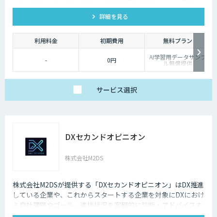
有、様々な音声認識・合成タスクに対応可能です。
詳細を見る
利用料金
初期費用
無料プラン
AI学習用データサンプ
-
0円
ル無償提供
サービス
選択
DXセカンドオピニオン
株式会社M2DS
株式会社M2DSが提供する「DXセカンドオピニオン」はDX推進
している企業や、これからスタートする企業を対象にDXにおけ
る自社課題やゴール、進捗状況を客観的に診断・アドバイスす
るサービスです