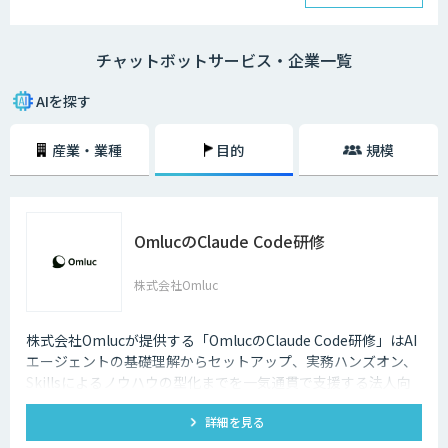
チャットボットは、大きく分けると「AI型」と「シナリオ型」という2つ
の種類が存在します。
チャットボットサービス・企業一覧
・AI型チャットボットの特徴
「機械学習型」といわれる仕組みを採用したチャットボットで、文章全体
AIを探す
の意味を理解した上で回答を返すことができるという特徴を持っていま
す。また、機械学習型の場合、過去のデータを蓄積して学習していくた
産業・業種
目的
規模
め、その学習を重ねるごとにチャットの回答精度が向上されていくのが大
きな特徴です。
・シナリオ型チャットボットの特徴
OmlucのClaude Code研修
シナリオ型チャットボットにはAIが搭載されていないため、「Aという単
語が含まれていたらBを返答する」といったルールを人間が事前に設定し
ておかなければなりません。また、AI型のように学習を重ねていくわけで
株式会社Omluc
もないため、不適切な返答が行われてしまう場合には、担当者が自ら修正
を行う必要があります。
株式会社Omlucが提供する「OmlucのClaude Code研修」はAI
企業がチャットボットを導入するメリットは以下3つが挙げられます。
エージェントの基礎理解からセットアップ、実務ハンズオン、
Skillsによるノウハウの型化までを一気通貫で支援する法人向
・24時間365日対応できる
け研修サービスです。
チャットボットを導入することで得られる最大のメリットは、24時間365
詳細を見る
日対応できるという点です。スマートフォンの普及に伴い、ユーザーはい