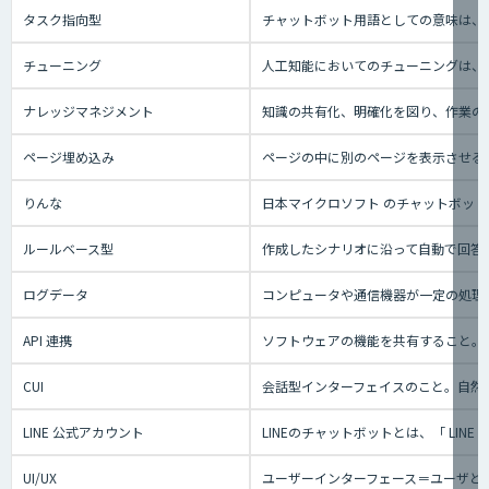
タスク指向型
チャットボット用語としての意味は、
チューニング
人工知能においてのチューニングは、
ナレッジマネジメント
知識の共有化、明確化を図り、作業の効
ページ埋め込み
ページの中に別のページを表示させる
りんな
日本マイクロソフト のチャットボット事業
ルールベース型
作成したシナリオに沿って自動で回答
ログデータ
コンピュータや通信機器が一定の処理
API 連携
ソフトウェアの機能を共有すること。
CUI
会話型インターフェイスのこと。自然
LINE 公式アカウント
LINEのチャットボットとは、「 L
UI/UX
ユーザーインターフェース＝ユーザと