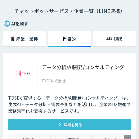
チャットボットサービス・企業一覧（LINE連携）
・AI型チャットボットの特徴
「機械学習型」といわれる仕組みを採用したチャットボットで、文章全体
AIを探す
の意味を理解した上で回答を返すことができるという特徴を持っていま
す。また、機械学習型の場合、過去のデータを蓄積して学習していくた
産業・業種
目的
規模
め、その学習を重ねるごとにチャットの回答精度が向上されていくのが大
きな特徴です。
・シナリオ型チャットボットの特徴
データ分析/AI開発/コンサルティング
シナリオ型チャットボットにはAIが搭載されていないため、「Aという単
語が含まれていたらBを返答する」といったルールを人間が事前に設定し
ておかなければなりません。また、AI型のように学習を重ねていくわけで
TDSE株式会社
もないため、不適切な返答が行われてしまう場合には、担当者が自ら修正
を行う必要があります。
TDSEが提供する「データ分析/AI開発/コンサルティング」は、
企業がチャットボットを導入するメリットは以下3つが挙げられます。
生成AI・データ分析・需要予測などを活用し、企業のDX推進や
業務効率化を支援するサービスです。
・24時間365日対応できる
チャットボットを導入することで得られる最大のメリットは、24時間365
詳細を見る
日対応できるという点です。スマートフォンの普及に伴い、ユーザーはい
つでもインターネット検索を行えるようになりました。そのため現在は、