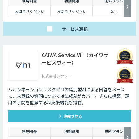
深夜に「この商品についてもっと詳しく知りたい」と思い立つケースも少
利用料金
初期費用
無料プラン
なくないのです。
お問合せください
お問合せください
なし
そのような場合に、チャットボットを設置しておけば、ユーザーの疑問を
解消することができるため、顧客満足度向上にもつなげていくことができ
サービス
選択
ます。低コストで問い合わせ対応の環境を整えられるという点は大きなメ
リットといえるでしょう。
・問い合わせ対応を効率化できる
CAIWA Service Viii（カイワサ
ユーザーから似たような問い合わせが頻繁に寄せられることは決して珍し
ービスヴィー）
くありません。その質問に毎回担当者が回答していくのは、決して効率的
とはいえないでしょう。その点、チャットボットであれば問い合わせ対応
を自動化できるため、従業員は他の業務へ力を注ぐことが可能になりま
株式会社シナジー
す。
ハルシネーションリスクゼロの識別型AIによる回答をベース
・気軽に問い合わせできる
に、未登録の質問については⽣成AIがカバー。さらに構築・運
問い合わせの窓口が電話やメールのみの場合、問い合わせというアクショ
⽤の⼿間を低減するAI⽀援機能も搭載。
ンを面倒に感じてしまい、離脱してしまうユーザーも少なくありません。
その点、チャットボットであれば普段の友人とのチャットと同じ感覚で質
詳細を見る
問することができます。また、「相手がロボット」という認識があるた
め、ユーザーもより気軽に問い合わせを行うことができるのです。
利用料金
初期費用
無料プラン
チャットボットは多種多様な業界で導入されており、様々なメリットをも