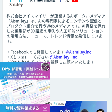
株式会社アイスマイリーが運営するAIポータルメディア
「AIsmiley」は、AIの専門家によるコンテンツ配信と
プロダクト紹介を行うWebメディアです。AI資格を保有
した編集部がDX推進の事例や人工知能ソリューション
の活用方法、ニュース、トレンド情報を発信していま
す。
・Facebookでも発信しています
@AIsmiley.inc
・Xもフォローください
@AIsmiley_inc
・Youtubeのチャンネル登録もお願いいたします
×
@aismiley
メルマガに登録する
DXトピックス