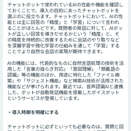
チャットボットで使われているAIの性能や機能を確認し
ておくことで、導入の目的にあったチャットボットを
選ぶのに役立ちます。チャットボットにおいて、AIの性
能とは主に回答の「精度」と「学習」について言われ
ることがほとんどです。質問者の発話に対して、AIボッ
トが正しい回答を導きだせるかという「精度」と、そ
の精度を持続的に改善するために会話のやり取りなど
を深層学習や強化学習の仕組みを通して「学習」する
ことでより自然な会話の実現が期待できます。
AIの機能には、代表的なものに自然言語処理の技術を活
用した「言葉の揺らぎ対応」「意図理解」「類義語の
認識」等の機能のほか、用途に特化した「ファイル検
索」や「サジェスト機能」など検索AI技術が活用された
機能などが挙げられます。最近では、音声認識AIと連携
した、ボットが自動発話機能を搭載したボイスボット
というサービスが登場しています。
・導入時期を明確にする
チャットボットに必ずといっても必要なのは、質問と回