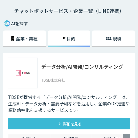
チャットボットサービス・企業一覧（LINE連携）
・AI型チャットボットの特徴
「機械学習型」といわれる仕組みを採用したチャットボットで、文章全体
AIを探す
の意味を理解した上で回答を返すことができるという特徴を持っていま
す。また、機械学習型の場合、過去のデータを蓄積して学習していくた
産業・業種
目的
規模
め、その学習を重ねるごとにチャットの回答精度が向上されていくのが大
きな特徴です。
・シナリオ型チャットボットの特徴
データ分析/AI開発/コンサルティング
シナリオ型チャットボットにはAIが搭載されていないため、「Aという単
語が含まれていたらBを返答する」といったルールを人間が事前に設定し
ておかなければなりません。また、AI型のように学習を重ねていくわけで
TDSE株式会社
もないため、不適切な返答が行われてしまう場合には、担当者が自ら修正
を行う必要があります。
TDSEが提供する「データ分析/AI開発/コンサルティング」は、
企業がチャットボットを導入するメリットは以下3つが挙げられます。
生成AI・データ分析・需要予測などを活用し、企業のDX推進や
業務効率化を支援するサービスです。
・24時間365日対応できる
チャットボットを導入することで得られる最大のメリットは、24時間365
詳細を見る
日対応できるという点です。スマートフォンの普及に伴い、ユーザーはい
つでもインターネット検索を行えるようになりました。そのため現在は、