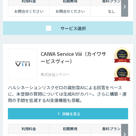
深夜に「この商品についてもっと詳しく知りたい」と思い立つケースも少
利用料金
初期費用
無料プラン
なくないのです。
お問合せください
お問合せください
なし
そのような場合に、チャットボットを設置しておけば、ユーザーの疑問を
解消することができるため、顧客満足度向上にもつなげていくことができ
サービス
選択
ます。低コストで問い合わせ対応の環境を整えられるという点は大きなメ
リットといえるでしょう。
・問い合わせ対応を効率化できる
CAIWA Service Viii（カイワサ
ユーザーから似たような問い合わせが頻繁に寄せられることは決して珍し
ービスヴィー）
くありません。その質問に毎回担当者が回答していくのは、決して効率的
とはいえないでしょう。その点、チャットボットであれば問い合わせ対応
を自動化できるため、従業員は他の業務へ力を注ぐことが可能になりま
株式会社シナジー
す。
ハルシネーションリスクゼロの識別型AIによる回答をベース
・気軽に問い合わせできる
に、未登録の質問については⽣成AIがカバー。さらに構築・運
問い合わせの窓口が電話やメールのみの場合、問い合わせというアクショ
⽤の⼿間を低減するAI⽀援機能も搭載。
ンを面倒に感じてしまい、離脱してしまうユーザーも少なくありません。
その点、チャットボットであれば普段の友人とのチャットと同じ感覚で質
詳細を見る
問することができます。また、「相手がロボット」という認識があるた
め、ユーザーもより気軽に問い合わせを行うことができるのです。
利用料金
初期費用
無料プラン
チャットボットは多種多様な業界で導入されており、様々なメリットをも