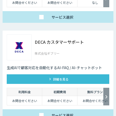
たらす存在です。近年は人手不足が深刻化しているため、多くの企業にと
お問合せください
お問合せください
なし
ってチャットボットを活用して業務効率化するべく導入が進んでおりま
す。
サービス
選択
DECA カスタマーサポート
株式会社ギブリー
生成AIで顧客対応を自動化するAI-FAQ / AI-チャットボット
詳細を見る
利用料金
初期費用
無料プラン
お問合せください
お問合せください
お問合せください
サービス
選択