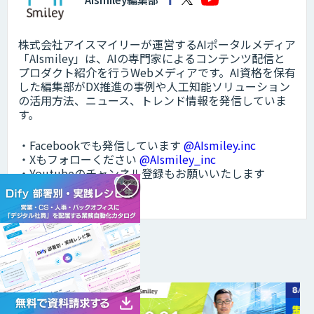
株式会社アイスマイリーが運営するAIポータルメディア
「AIsmiley」は、AIの専門家によるコンテンツ配信と
プロダクト紹介を行うWebメディアです。AI資格を保有
した編集部がDX推進の事例や人工知能ソリューション
の活用方法、ニュース、トレンド情報を発信していま
す。
・Facebookでも発信しています
@AIsmiley.inc
・Xもフォローください
@AIsmiley_inc
・Youtubeのチャンネル登録もお願いいたします
×
@aismiley
メルマガに登録する
DXトピックス