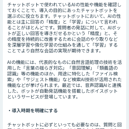
チャットボットで使われているAIの性能や機能を確認し
ておくことで、導入の目的にあったチャットボットを
選ぶのに役立ちます。チャットボットにおいて、AIの性
能とは主に回答の「精度」と「学習」について言われ
ることがほとんどです。質問者の発話に対して、AIボッ
トが正しい回答を導きだせるかという「精度」と、そ
の精度を持続的に改善するために会話のやり取りなど
を深層学習や強化学習の仕組みを通して「学習」する
ことでより自然な会話の実現が期待できます。
AIの機能には、代表的なものに自然言語処理の技術を活
用した「言葉の揺らぎ対応」「意図理解」「類義語の
認識」等の機能のほか、用途に特化した「ファイル検
索」や「サジェスト機能」など検索AI技術が活用された
機能などが挙げられます。最近では、音声認識AIと連携
した、ボットが自動発話機能を搭載したボイスボット
というサービスが登場しています。
・導入時期を明確にする
チャットボットに必ずといっても必要なのは、質問と回