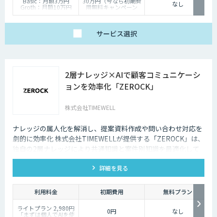
Basic：月額3万円
30万円（今なら初期費
たらす存在です。近年は人手不足が深刻化しているため、多くの企業にと
なし
Groth：月額10万円
用無料キャンペーン
ってチャットボットを活用して業務効率化するべく導入が進んでおりま
Enterprise：月額20万
中）
す。
円
Trial：各プランの半
サービス
選択
額 ３０日間限定
2層ナレッジ×AIで顧客コミュニケーシ
ョンを効率化「ZEROCK」
株式会社TIMEWELL
ナレッジの属人化を解消し、提案資料作成や問い合わせ対応を
劇的に効率化 株式会社TIMEWELLが提供する「ZEROCK」は、
独自の2層ナレッジにより共通知識と案件別知識を最適化して
活用できるAIエージェントです 。資料作成や返信工数を最大
詳細を見る
80%削減し、商談獲得までを自動化します。
利用料金
初期費用
無料プラン
ライトプラン 2,980円
0円
なし
「まずは個人でAIを使