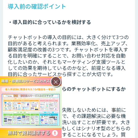
導入前の確認ポイント
・導入目的に合っているかを検討する
チャットボットの導入の目的には、大きく分けて3つの
目的があると考えられます。業務効率化、売上アップ、
顧客満足度の改善の3つです。チャットボットを導入す
る目的を明確にすることで、お問い合わせ対応を自動
化したいのか、それともマーケティング支援ツールと
しての効果を期待しているのかなど、前提となる導入
目的に合ったサービスから探すことが大切です。
×
・シナリオ型・AI型どちらのチャットボットにするか
を決める
チャットボットの導入で失敗しないためには、事前に
自社の課題を整理した上で、その課題解決に必要な機
能がどのようなものかを洗い出すことが肝要です。大き
く分別されるのは、AI型もしくはシナリオ型のどちらの
チャットボットかを選択することになるでしょう。質