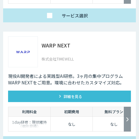
い倒したい」方に
・1名様利用
・AIチャット無制限
で、日々の壁打ちや調
サービス
選択
査を効率化
※AIスライド作成など
一部機能制限あり
スタンダードプラン
30,000円
「チームで業務を劇的
WARP NEXT
に変えたい」方に
・5名様まで一律料金
で使い放題
・全機能制限なし！ AI
株式会社TIMEWELL
スライドも自動作成
・1名あたり実質6,000
円で、チームの生産性
を最大化
現役AI開発者による実践型AI研修。3ヶ月の集中プログラム
WARP NEXTをご用意。環境に合わせたカスタマイズ対応。
詳細を見る
利用料金
初期費用
無料プラン
1day研修：現状維持
なし
なし
（個別見積）
スタンダードプラン：
1名25万円〜（10名以
上より可能）