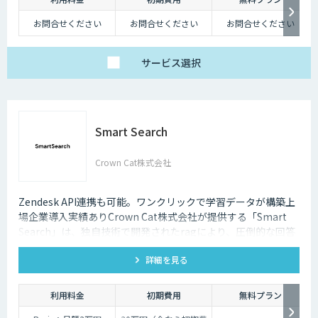
深夜に「この商品についてもっと詳しく知りたい」と思い立つケースも少
なくないのです。
お問合せください
お問合せください
お問合せください
そのような場合に、チャットボットを設置しておけば、ユーザーの疑問を
解消することができるため、顧客満足度向上にもつなげていくことができ
サービス
選択
ます。低コストで問い合わせ対応の環境を整えられるという点は大きなメ
リットといえるでしょう。
・問い合わせ対応を効率化できる
Smart Search
ユーザーから似たような問い合わせが頻繁に寄せられることは決して珍し
くありません。その質問に毎回担当者が回答していくのは、決して効率的
とはいえないでしょう。その点、チャットボットであれば問い合わせ対応
Crown Cat株式会社
を自動化できるため、従業員は他の業務へ力を注ぐことが可能になりま
す。
Zendesk API連携も可能。ワンクリックで学習データが構築上
・気軽に問い合わせできる
場企業導入実績ありCrown Cat株式会社が提供する「Smart
Search」は、独自技術で開発されたragにより、圧倒的な回答
問い合わせの窓口が電話やメールのみの場合、問い合わせというアクショ
ンを面倒に感じてしまい、離脱してしまうユーザーも少なくありません。
精度を誇るAIチャットボットです。また回答精度が悪い時は管
その点、チャットボットであれば普段の友人とのチャットと同じ感覚で質
詳細を見る
理画面から簡単にご自身でチューニングができる、簡単でかつ
問することができます。また、「相手がロボット」という認識があるた
高精度な特徴があります。
め、ユーザーもより気軽に問い合わせを行うことができるのです。
利用料金
初期費用
無料プラン
チャットボットは多種多様な業界で導入されており、様々なメリットをも