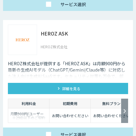
サービス
選択
HEROZ ASK
HEROZ株式会社
HEROZ株式会社が提供する「HEROZ ASK」は月額900円から
最新の生成AIモデル（ChatGPT/Gemini/Claude等）に対応し
た法人向け生成AI SaaSです。セキュリティ対策も万全で、部
署・グループごとの活用が可能です。RAGやダッシュボードの
詳細を見る
搭載から議事録やOCR、スライド生成等のオプション機能も充
実しており、社内の生成AI活用の促進、定着までを伴走して支
援します。
利用料金
初期費用
無料プラン
月額900円/ユーザー
お問い合わせください
お問い合わせください
※29ID以下のご契約
は、月額1,980円/ユー
ザー
サービス
選択