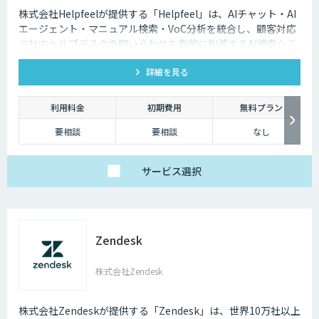
株式会社Helpfeelが提供する「Helpfeel」は、AIチャット・AI
エージェント・マニュアル検索・VoC分析を統合し、顧客対応
や社内ヘルプデスクの問い合わせを劇的に削減するAI検索シス
テムです。特許技術と手厚い伴走支援で、誰でも即座に答えを
詳細を見る
見つけられます。
利用料金
初期費用
無料プラン
要相談
要相談
なし
サービス
選択
Zendesk
株式会社Zendesk
株式会社Zendeskが提供する「Zendesk」は、世界10万社以上