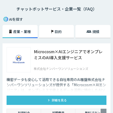
チャットボットサービス・企業一覧（FAQ）
・AI型チャットボットの特徴
「機械学習型」といわれる仕組みを採用したチャットボットで、文章全体
AIを探す
の意味を理解した上で回答を返すことができるという特徴を持っていま
す。また、機械学習型の場合、過去のデータを蓄積して学習していくた
産業・業種
目的
規模
め、その学習を重ねるごとにチャットの回答精度が向上されていくのが大
きな特徴です。
・シナリオ型チャットボットの特徴
Microcosm×AIエンジニアでオンプレ
シナリオ型チャットボットにはAIが搭載されていないため、「Aという単
ミスのAI導入支援サービス
語が含まれていたらBを返答する」といったルールを人間が事前に設定し
ておかなければなりません。また、AI型のように学習を重ねていくわけで
もないため、不適切な返答が行われてしまう場合には、担当者が自ら修正
株式会社ナンバーワンソリューションズ
を行う必要があります。
機密データも安心して活用できる自社専用のAI基盤株式会社ナ
企業がチャットボットを導入するメリットは以下3つが挙げられます。
ンバーワンソリューションズが提供する「Microcosm×AIエン
ジニア」は、オンプレミスで使えるデータ活用に特化したAIソ
・24時間365日対応できる
リューションをAIエンジニアが貴社の課題に合わせてカスタマ
チャットボットを導入することで得られる最大のメリットは、24時間365
詳細を見る
イズするサービスです。社内に眠るデータを「会社の資産」と
日対応できるという点です。スマートフォンの普及に伴い、ユーザーはい
して生まれ変わらせることができます。
つでもインターネット検索を行えるようになりました。そのため現在は、
利用料金
初期費用
無料プラン