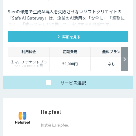
SIerの伴走で生成AI導入を失敗させないソフトクリエイトの
「Safe AI Gateway」は、企業のAI活用を「安全に」「業務に
深く」「他システムと連携して」実現するAI基盤です。
kintone・Salesforce連携にも対応します。
詳細を見る
利用料金
初期費用
無料プラン
①マルチテナントプラ
50,000円
なし
ン：74,800 円/月
②スタータープラン：
49,800円/月
③スタンダードプラ
ン：89,800円/月
サービス
選択
④ワイドプラン：
149,800円/月
Helpfeel
株式会社Helpfeel