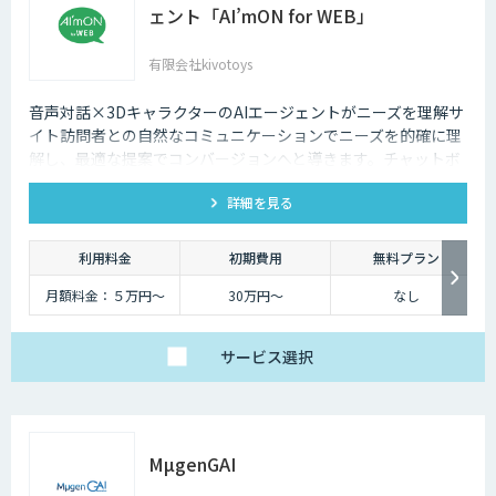
ェント「AI’mON for WEB」
有限会社kivotoys
音声対話×3DキャラクターのAIエージェントがニーズを理解サ
イト訪問者との自然なコミュニケーションでニーズを的確に理
解し、最適な提案でコンバージョンへと導きます。チャットボ
ットを超えた最強のデジタル営業、デジタル広報担当です。
詳細を見る
利用料金
初期費用
無料プラン
月額料金：５万円〜
30万円〜
なし
サービス
選択
MµgenGAI