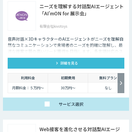
ニーズを理解する対話型AIエージェント
「AI’mON for 展示会」
有限会社kivotoys
音声対話×3DキャラクターのAIエージェントがニーズを理解自
然なコミュニケーションで来場者のニーズを的確に理解し、最
適な提案で質の高いリード獲得を目指します。多言語対応のス
タッフとして、人件費削減も実現。対話記録の取得・分析で展
詳細を見る
示会後の追客も確実な成果へ。
利用料金
初期費用
無料プラン
月額料金：５万円〜
30万円〜
なし
サービス
選択
Web接客を進化させる対話型AIエージ