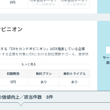
AI学習用データサ
AI学習用データサ
0円
ンプル無償提供
ンプル無償提供
オピニオン
供する「DXセカンドオピニオン」はDX推進している企業
トする企業を対象にDXにおける自社課題やゴール、進捗状
サー
アドバイスするサービスです
選
もっと見る
初期費用
無料プラン
無料トライアル
0円
あり
あり
の価値向上／該当件数 8件