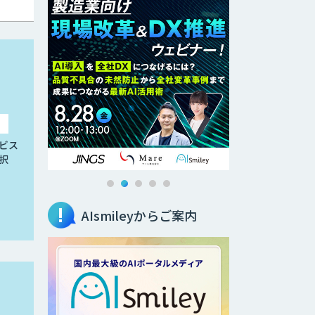
ビス
択
AIsmileyからご案内