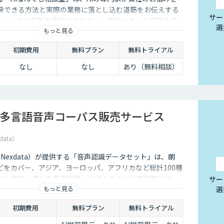
解決できる方法と実際の業務に落とし込む道筋をお伝えする
サー
のトレンドや最新の事例はもちろん、自社にあった活用を安
選
もっと見る
ことができます。
初期費用
無料プラン
無料トライアル
なし
なし
あり（無料相談）
多言語音声コーパス販売サービス
data）
社（Nexdata）が提供する「音声認識データセット」は、朗
どをカバー、アジア、ヨーロッパ、アフリカなど総計100種
スを保有、様々な音声認識・合成タスクに対応可能です。
サー
もっと見る
選
初期費用
無料プラン
無料トライアル