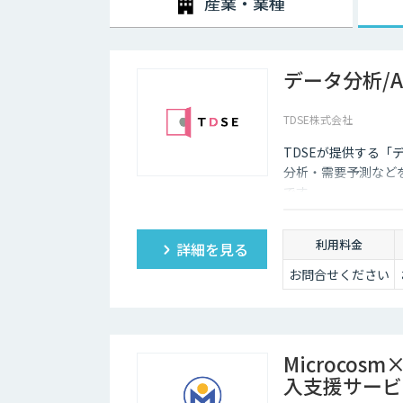
産業・業種
ールを人間が事前に設定しておかなければなりません。ま
な返答が行われてしまう場合には、担当者が自ら修正を
企業がチャットボットを導入するメリットは以下3つが
データ分析/
・24時間365日対応できる
TDSE株式会社
チャットボットを導入することで得られる最大のメリット
普及に伴い、ユーザーはいつでもインターネット検索を
TDSEが提供する「
ついてもっと詳しく知りたい」と思い立つケースも少な
分析・需要予測など
そのような場合に、チャットボットを設置しておけば、
です。
もつなげていくことができます。低コストで問い合わせ
ょう。
利用料金
詳細を見る
・問い合わせ対応を効率化できる
お問合せください
ユーザーから似たような問い合わせが頻繁に寄せられる
ていくのは、決して効率的とはいえないでしょう。その
め、従業員は他の業務へ力を注ぐことが可能になります
・気軽に問い合わせできる
Microco
入支援サービ
問い合わせの窓口が電話やメールのみの場合、問い合わ
ザーも少なくありません。その点、チャットボットであ