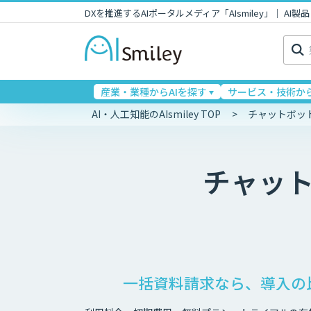
DXを推進するAIポータルメディア「AIsmiley」｜ A
検
索:
産業・業種からAIを探す
サービス・技術から
AI・人工知能のAIsmiley TOP
チャットボッ
チャッ
一括資料請求なら、導入の