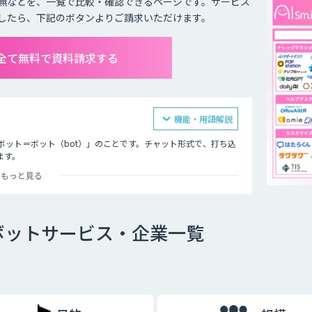
無などを、一覧で比較・確認できるページです。サービス
したら、下記のボタンよりご請求いただけます。
全て無料で資料請求する
機能・用語解説
ボット＝ボット（bot）」のことです。チャット形式で、打ち込
ます。
もっと見る
オ型」という2つの種類が存在します。
ボットサービス・企業一覧
ットで、文章全体の意味を理解した上で回答を返すことができる
過去のデータを蓄積して学習していくため、その学習を重ねるご
徴です。
め、「Aという単語が含まれていたらBを返答する」といったル