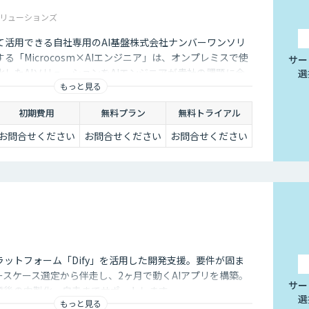
ユーザーもより気軽に問い合わせを行うことができるのです。
リューションズ
々なメリットをもたらす存在です。近年は人手不足が深刻化して
て活用できる自社専用のAI基盤株式会社ナンバーワンソリ
て業務効率化するべく導入が進んでおります。
る「Microcosm×AIエンジニア」は、オンプレミスで使
サー
したAIソリューションをAIエンジニアが貴社の課題に合
選
もっと見る
するサービスです。社内に眠るデータを「会社の資産」と
ることができます。
初期費用
無料プラン
無料トライアル
お問合せください
お問合せください
お問合せください
ラットフォーム「Dify」を活用した開発支援。要件が固ま
ースケース選定から伴走し、2ヶ月で動くAIアプリを構築。
サー
発後の内製化・自走までサポートします。
選
もっと見る