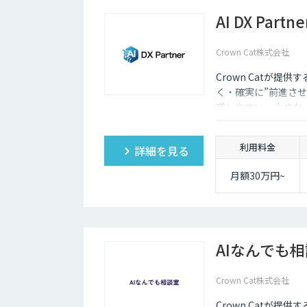
AI DX Partne
Crown Cat株式会社
Crown Catが提供
く・確実に”前進させ
感しやすい、小さな一歩
大手企業のDX支援で
実的なDX”を設計・
利用料金
詳細を見る
サル×開発×AIの力
月額30万円~
AIなんでも
Crown Cat株式会社
Crown Catが提