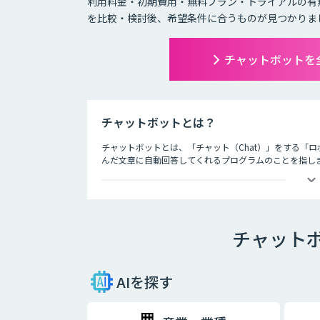
利用料金・初期費用・無料プラン・トライアルの有
を比較・検討後、希望条件に合うものが見つかりま
チャットボットを
チャットボットとは？
チャットボットとは、「チャット（Chat）」をする「ロ
んだ文章に自動回答してくれるプログラムのことを指し
チャットボットは、大きく分けると「AI型」と「シナリ
・AI型チャットボットの特徴
チャット
「機械学習型」といわれる仕組みを採用したチャットボ
という特徴を持っています。また、機械学習型の場合、
とにチャットの回答精度が向上されていくのが大きな特
AIを探す
・シナリオ型チャットボットの特徴
シナリオ型チャットボットにはAIが搭載されていないた