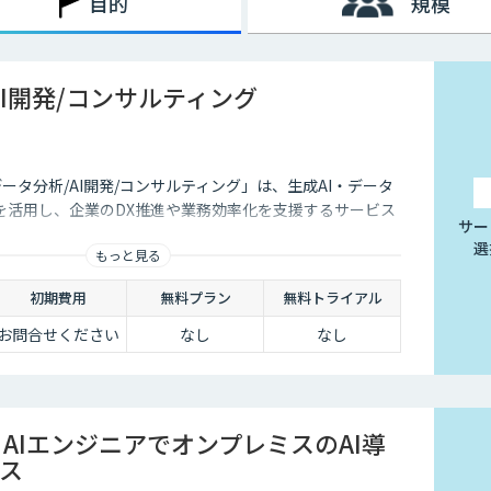
目的
規模
た、AI型のように学習を重ねていくわけでもないため、不適切
行う必要があります。
挙げられます。
AI開発/コンサルティング
は、24時間365日対応できるという点です。スマートフォンの
行えるようになりました。そのため現在は、深夜に「この商品に
データ分析/AI開発/コンサルティング」は、生成AI・データ
くないのです。
を活用し、企業のDX推進や業務効率化を支援するサービス
サー
ユーザーの疑問を解消することができるため、顧客満足度向上に
選
対応の環境を整えられるという点は大きなメリットといえるでし
もっと見る
初期費用
無料プラン
無料トライアル
お問合せください
なし
なし
ことは決して珍しくありません。その質問に毎回担当者が回答し
点、チャットボットであれば問い合わせ対応を自動化できるた
。
sm×AIエンジニアでオンプレミスのAI導
ス
せというアクションを面倒に感じてしまい、離脱してしまうユー
れば普段の友人とのチャットと同じ感覚で質問することができま