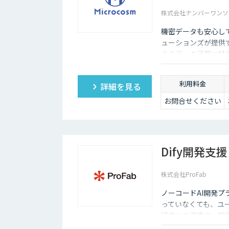
す。また、「相手がロボット」という認識があるため、
株式会社ナンバーワンソ
チャットボットは多種多様な業界で導入されており、様
機密データも安心し
いるため、多くの企業にとってチャットボットを活用し
ューションズが提供す
えるデータ活用に特化
わせてカスタマイズ
して生まれ変わらせ
利用料金
詳細を見る
お問合せください
Dify開発支援
株式会社ProFab
ノーコードAI開発プ
っていなくても、ユ
研修との連携で、開