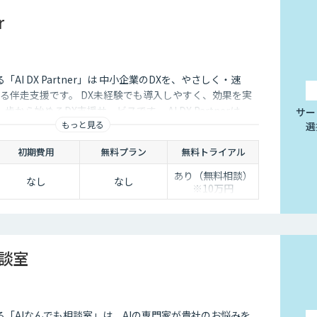
r
する「AI DX Partner」は 中小企業のDXを、やさしく・速
る伴走支援です。 DX未経験でも導入しやすく、効果を実
から始めるDX支援サービスです。 AI DX Partnerは、
サー
もっと見る
選
培ったノウハウをベースに、 地方・中小企業のための“現
実装・運用まで一貫して支援いたします。 私たちは、コン
初期費用
無料プラン
無料トライアル
で、現場に寄り添った 『ちょうどいいDX』を実現します。
あり（無料相談）
なし
なし
※10万円
相談室
供する「AIなんでも相談室」は、AIの専門家が貴社のお悩みを