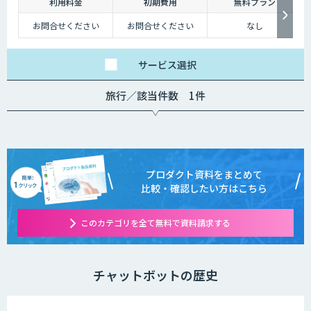
深夜に「この商品についてもっと詳しく知りたい」と思い立つケースも少
利用料金
初期費用
無料プラン
なくないのです。
お問合せください
お問合せください
なし
そのような場合に、チャットボットを設置しておけば、ユーザーの疑問を
解消することができるため、顧客満足度向上にもつなげていくことができ
サービス
選択
ます。低コストで問い合わせ対応の環境を整えられるという点は大きなメ
リットといえるでしょう。
旅行／該当件数 1件
・問い合わせ対応を効率化できる
ユーザーから似たような問い合わせが頻繁に寄せられることは決して珍し
くありません。その質問に毎回担当者が回答していくのは、決して効率的
とはいえないでしょう。その点、チャットボットであれば問い合わせ対応
を自動化できるため、従業員は他の業務へ力を注ぐことが可能になりま
プロダクト資料をまとめて
す。
比較・確認したい方はこちら
・気軽に問い合わせできる
このカテゴリを全て無料で資料請求する
問い合わせの窓口が電話やメールのみの場合、問い合わせというアクショ
ンを面倒に感じてしまい、離脱してしまうユーザーも少なくありません。
その点、チャットボットであれば普段の友人とのチャットと同じ感覚で質
問することができます。また、「相手がロボット」という認識があるた
チャットボットの歴史
め、ユーザーもより気軽に問い合わせを行うことができるのです。
チャットボットは多種多様な業界で導入されており、様々なメリットをも