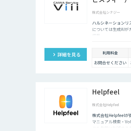
す。また、「相手がロボット」という認識があるため、
株式会社シナジー
チャットボットは多種多様な業界で導入されており、様
いるため、多くの企業にとってチャットボットを活用し
ハルシネーションリ
については⽣成AIが
搭載。
利用料金
詳細を見る
お問合せください
Helpfeel
株式会社Helpfeel
株式会社Helpfeel
マニュアル検索・V
せを劇的に削減する