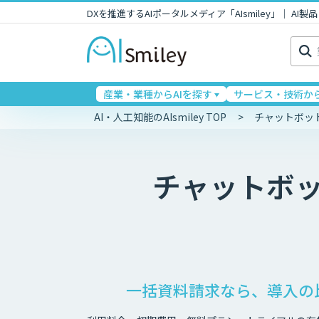
DXを推進するAIポータルメディア「AIsmiley」｜ A
検
索:
産業・業種からAIを探す
サービス・技術から
AI・人工知能のAIsmiley TOP
チャットボッ
チャットボ
一括資料請求なら、導入の