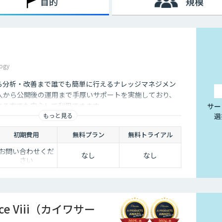
目的
規模
た、AI型のように学習を重ねていくわけでもないため、不適切
行う必要があります。
挙げられます。
ogy
は、24時間365日対応できるという点です。スマートフォンの
行えるようになりました。そのため現在は、深夜に「この商品に
から分析・改善まで誰でも簡単に行えるナレッジマネジメン
くないのです。
入から公開後の運用まで手厚いサポートを実施しており、
ユーザーの疑問を解消することができるため、顧客満足度向上に
用する方でも安心して利用できます。
サー
対応の環境を整えられるという点は大きなメリットといえるでし
もっと見る
選
初期費用
無料プラン
無料トライアル
お問い合わせくだ
なし
なし
ことは決して珍しくありません。その質問に毎回担当者が回答し
さい
点、チャットボットであれば問い合わせ対応を自動化できるた
。
vice Viii（カイワサー
せというアクションを面倒に感じてしまい、離脱してしまうユー
れば普段の友人とのチャットと同じ感覚で質問することができま