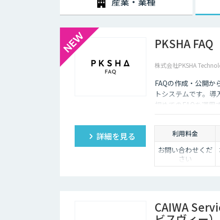
産業・業種
ールを人間が事前に設定しておかなければなりません。ま
な返答が行われてしまう場合には、担当者が自ら修正を
企業がチャットボットを導入するメリットは以下3つが
PKSHA FAQ
・24時間365日対応できる
株式会社PKSHA Technol
チャットボットを導入することで得られる最大のメリット
普及に伴い、ユーザーはいつでもインターネット検索を
FAQの作成・公開
ついてもっと詳しく知りたい」と思い立つケースも少な
トシステムです。導
そのような場合に、チャットボットを設置しておけば、
初めてのFAQを運
もつなげていくことができます。低コストで問い合わせ
ょう。
利用料金
詳細を見る
・問い合わせ対応を効率化できる
お問い合わせくだ
ユーザーから似たような問い合わせが頻繁に寄せられる
さい
ていくのは、決して効率的とはいえないでしょう。その
め、従業員は他の業務へ力を注ぐことが可能になります
・気軽に問い合わせできる
CAIWA Ser
問い合わせの窓口が電話やメールのみの場合、問い合わ
ビスヴィー）
ザーも少なくありません。その点、チャットボットであ