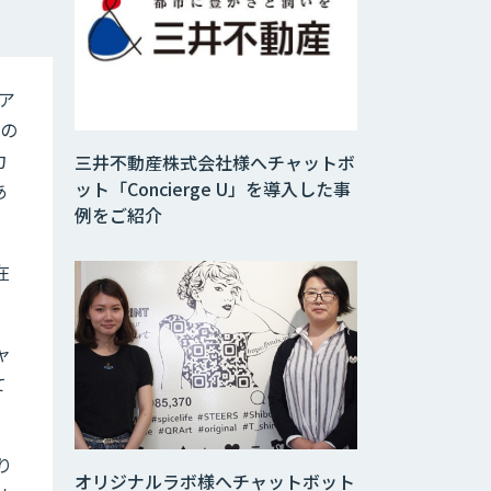
ア
トの
力
三井不動産株式会社様へチャットボ
ット「Concierge U」を導入した事
あ
例をご紹介
在
ャ
て
り
オリジナルラボ様へチャットボット