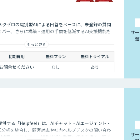
ユーザーもより気軽に問い合わせを行うことができるのです。
々なメリットをもたらす存在です。近年は人手不足が深刻化して
て業務効率化するべく導入が進んでおります。
スクゼロの識別型AIによる回答をベースに、未登録の質問
カバー。さらに構築・運⽤の⼿間を低減するAI⽀援機能も
サー
選
もっと見る
初期費用
無料プラン
無料トライアル
お問合せください
なし
あり
が提供する「Helpfeel」は、AIチャット・AIエージェント・
oC分析を統合し、顧客対応や社内ヘルプデスクの問い合わ
サー
AI検索システムです。特許技術と手厚い伴走支援で、誰で