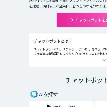
利用料金・初期費用・無料プラン・トライアルの有
を比較・検討後、希望条件に合うものが見つかりま
チャットボットを
チャットボットとは？
チャットボットとは、「チャット（Chat）」をする「ロ
んだ文章に自動回答してくれるプログラムのことを指し
チャットボットは、大きく分けると「AI型」と「シナリ
・AI型チャットボットの特徴
チャットボット
「機械学習型」といわれる仕組みを採用したチャットボ
という特徴を持っています。また、機械学習型の場合、
とにチャットの回答精度が向上されていくのが大きな特
AIを探す
・シナリオ型チャットボットの特徴
シナリオ型チャットボットにはAIが搭載されていないた