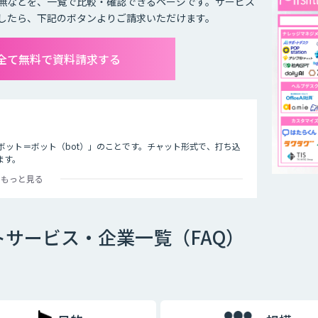
無などを、一覧で比較・確認できるページです。サービス
したら、下記のボタンよりご請求いただけます。
全て無料で資料請求する
ボット＝ボット（bot）」のことです。チャット形式で、打ち込
ます。
もっと見る
オ型」という2つの種類が存在します。
サービス・企業一覧（FAQ）
ットで、文章全体の意味を理解した上で回答を返すことができる
過去のデータを蓄積して学習していくため、その学習を重ねるご
徴です。
め、「Aという単語が含まれていたらBを返答する」といったル