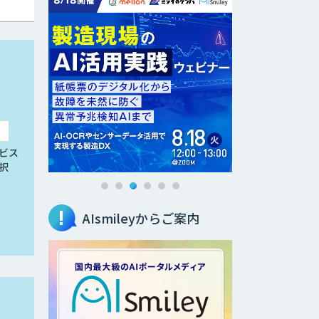
ビス
択
AIsmileyからご案内