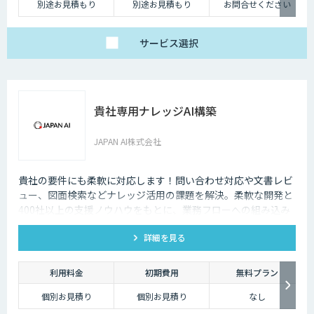
たらす存在です。近年は人手不足が深刻化しているため、多くの企業にと
別途お見積もり
別途お見積もり
お問合せください
ってチャットボットを活用して業務効率化するべく導入が進んでおりま
す。
サービス
選択
貴社専用ナレッジAI構築
JAPAN AI株式会社
貴社の要件にも柔軟に対応します！問い合わせ対応や文書レビ
ュー、図面検索などナレッジ活用の課題を解決。柔軟な開発と
400社以上の支援ノウハウをもとに、業務フローへの組み込み
からセキュアな環境構築まで対応します。
詳細を見る
利用料金
初期費用
無料プラン
個別お見積り
個別お見積り
なし