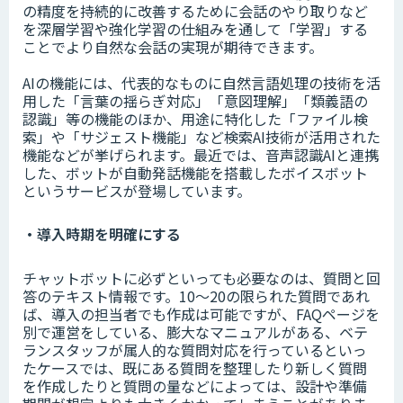
の精度を持続的に改善するために会話のやり取りなど
を深層学習や強化学習の仕組みを通して「学習」する
ことでより自然な会話の実現が期待できます。
AIの機能には、代表的なものに自然言語処理の技術を活
用した「言葉の揺らぎ対応」「意図理解」「類義語の
認識」等の機能のほか、用途に特化した「ファイル検
索」や「サジェスト機能」など検索AI技術が活用された
機能などが挙げられます。最近では、音声認識AIと連携
した、ボットが自動発話機能を搭載したボイスボット
というサービスが登場しています。
・導入時期を明確にする
チャットボットに必ずといっても必要なのは、質問と回
答のテキスト情報です。10～20の限られた質問であれ
ば、導入の担当者でも作成は可能ですが、FAQページを
別で運営をしている、膨大なマニュアルがある、ベテ
ランスタッフが属人的な質問対応を行っているといっ
たケースでは、既にある質問を整理したり新しく質問
を作成したりと質問の量などによっては、設計や準備