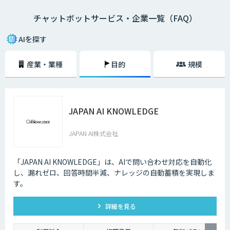
チャットボットサービス・企業一覧（FAQ）
・AI型チャットボットの特徴
「機械学習型」といわれる仕組みを採用したチャットボットで、文章全体
AIを探す
の意味を理解した上で回答を返すことができるという特徴を持っていま
す。また、機械学習型の場合、過去のデータを蓄積して学習していくた
産業・業種
目的
規模
め、その学習を重ねるごとにチャットの回答精度が向上されていくのが大
きな特徴です。
・シナリオ型チャットボットの特徴
JAPAN AI KNOWLEDGE
シナリオ型チャットボットにはAIが搭載されていないため、「Aという単
語が含まれていたらBを返答する」といったルールを人間が事前に設定し
ておかなければなりません。また、AI型のように学習を重ねていくわけで
JAPAN AI株式会社
もないため、不適切な返答が行われてしまう場合には、担当者が自ら修正
を行う必要があります。
「JAPAN AI KNOWLEDGE」は、AIで問い合わせ対応を自動化
企業がチャットボットを導入するメリットは以下3つが挙げられます。
し、漏れゼロ、回答時間半減、ナレッジの自動蓄積を実現しま
す。
・24時間365日対応できる
チャットボットを導入することで得られる最大のメリットは、24時間365
詳細を見る
日対応できるという点です。スマートフォンの普及に伴い、ユーザーはい
つでもインターネット検索を行えるようになりました。そのため現在は、