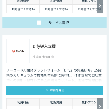
深夜に「この商品についてもっと詳しく知りたい」と思い立つケースも少
利用料金
初期費用
無料プラン
なくないのです。
お問合せください
お問合せください
お問合せください
そのような場合に、チャットボットを設置しておけば、ユーザーの疑問を
解消することができるため、顧客満足度向上にもつなげていくことができ
サービス
選択
ます。低コストで問い合わせ対応の環境を整えられるという点は大きなメ
リットといえるでしょう。
・問い合わせ対応を効率化できる
ユーザーから似たような問い合わせが頻繁に寄せられることは決して珍し
Dify導入支援
くありません。その質問に毎回担当者が回答していくのは、決して効率的
とはいえないでしょう。その点、チャットボットであれば問い合わせ対応
株式会社ProFab
を自動化できるため、従業員は他の業務へ力を注ぐことが可能になりま
す。
ノーコードAI開発プラットフォーム「Dify」の実践研修。15段
・気軽に問い合わせできる
階のカリキュラムで機能を体系的に習得し、伴走支援で自社業
問い合わせの窓口が電話やメールのみの場合、問い合わせというアクショ
務への適用・既存システム連携までサポート。現場で実際に動
ンを面倒に感じてしまい、離脱してしまうユーザーも少なくありません。
くAIツールを自分たちで作れる状態を目指します。
その点、チャットボットであれば普段の友人とのチャットと同じ感覚で質
詳細を見る
問することができます。また、「相手がロボット」という認識があるた
め、ユーザーもより気軽に問い合わせを行うことができるのです。
利用料金
初期費用
無料プラン
チャットボットは多種多様な業界で導入されており、様々なメリットをも