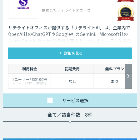
株式会社サテライトオフィス
サテライトオフィスが提供する「サテライトAI」は、企業内で
OpenAI社のChatGPTやGoogle社のGemini、Microsoft社の
Azure OpenAI Service等の導入支援をいたします。様々な場面
で生成AIを活用して企業の業務改善をサポートいたします。法
詳細を見る
人向けの生成AIの導入はサテライトオフィスにご相談くださ
い。
利用料金
初期費用
無料プラン
1ユーザー月額100円
なし
あり
～ + 利用回数課金
サービス
選択
全て／該当件数 8件