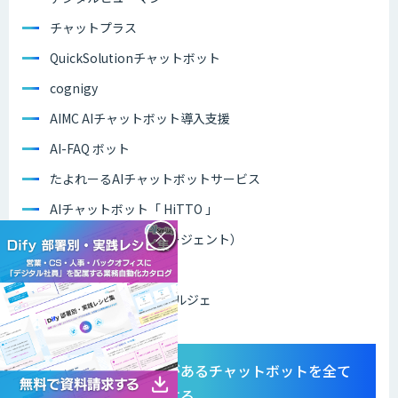
チャットプラス
QuickSolutionチャットボット
cognigy
AIMC AIチャットボット導入支援
AI-FAQ ボット
たよれーるAIチャットボットサービス
AIチャットボット「 HiTTO 」
×
mobiAgent（モビエージェント）
ObotAI
オンライン・コンシェルジェ
無料トライアルがあるチャットボットを全て
無料で資料請求する