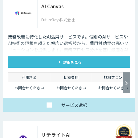
AI Canvas
FutureRays株式会社
業務改善に特化したAI活用サービスです。個別のAIサービスや
AI技術の垣根を超えた幅広い選択肢から、費用対効果の高いソ
リューションを提供します。​業務プロセス分析を基に最適なAI
活用を提案し、システムへのAI機能搭載を実現します。 ​課題整
詳細を見る
理から導入後の運用まで伴走し、現実的な成果を追求します。​
販売管理システムや受注メール解析など、具体的な業務課題解
決に対応し、効率化と品質向上を支援します。
利用料金
初期費用
無料プラン
お問合せください
お問合せください
お問合せください
サービス
選択
サテライトAI