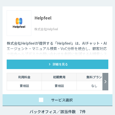
Helpfeel
株式会社Helpfeel
株式会社Helpfeelが提供する「Helpfeel」は、AIチャット・AI
エージェント・マニュアル検索・VoC分析を統合し、顧客対応
や社内ヘルプデスクの問い合わせを劇的に削減するAI検索シス
テムです。特許技術と手厚い伴走支援で、誰でも即座に答えを
詳細を見る
見つけられます。
利用料金
初期費用
無料プラン
要相談
要相談
なし
サービス
選択
バックオフィス／該当件数 7件