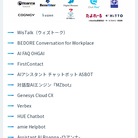
WisTalk（ウィズトーク）
BEDORE Conversation for Workplace
AI FAQ OHGAI
FirstContact
AIアシスタント チャットボット ASBOT
対話型AIエンジン『MZbot』
Genesys Cloud CX
Verbex
HUE Chatbot
amie Helpbot
Assistant AI Roanna -ロアンナ-