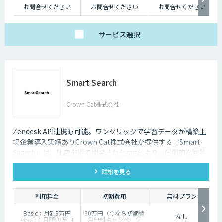
たらす存在です。近年は人手不足が深刻化しているため、多くの企業にと
お問合せください
お問合せください
お問合せください
ってチャットボットを活用して業務効率化するべく導入が進んでおりま
す。
サービス
選択
Smart Search
Crown Cat株式会社
Zendesk API連携も可能。ワンクリックで学習データが構築上
場企業導入実績ありCrown Cat株式会社が提供する「Smart
Search」は、独自技術で開発されたragにより、圧倒的な回答
精度を誇るAIチャットボットです。また回答精度が悪い時は管
詳細を見る
理画面から簡単にご自身でチューニングができる、簡単でかつ
高精度な特徴があります。
利用料金
初期費用
無料プラン
Basic：月額3万円
30万円（今なら初期費
なし
Groth：月額10万円
用無料キャンペーン