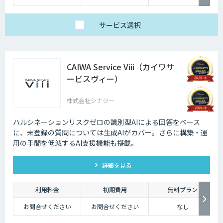
Enterprise：月額20万
中）
円
Trial：各プランの半
サービス
選択
額 ３０日間限定
CAIWA Service Viii（カイワサ
ービスヴィー）
株式会社シナジー
ハルシネーションリスクゼロの識別型AIによる回答をベース
に、未登録の質問については⽣成AIがカバー。さらに構築・運
⽤の⼿間を低減するAI⽀援機能も搭載。
詳細を見る
利用料金
初期費用
無料プラン
お問合せください
お問合せください
なし