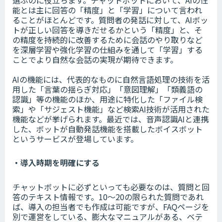
能とは主に回答の「精度」と「学習」について言われ
ることがほとんどです。質問者の発話に対して、AIボッ
トが正しい回答を導きだせるかという「精度」と、そ
の精度を持続的に改善するために会話のやり取りなど
を深層学習や強化学習の仕組みを通して「学習」する
ことでより自然な会話の実現が期待できます。
AIの機能には、代表的なものに自然言語処理の技術を活
用した「言葉の揺らぎ対応」「意図理解」「類義語の
認識」等の機能のほか、用途に特化した「ファイル検
索」や「サジェスト機能」など検索AI技術が活用された
機能などが挙げられます。最近では、音声認識AIと連携
した、ボットが自動発話機能を搭載したボイスボット
というサービスが登場しています。
・導入時期を明確にする
チャットボットに必ずといっても必要なのは、質問と回
答のテキスト情報です。10～20の限られた質問であれ
ば、導入の担当者でも作成は可能ですが、FAQページを
別で運営をしている、膨大なマニュアルがある、ベテ