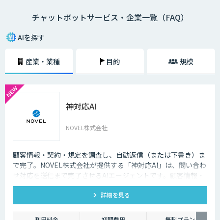
チャットボットサービス・企業一覧（FAQ）
・AI型チャットボットの特徴
「機械学習型」といわれる仕組みを採用したチャットボットで、文章全体
AIを探す
の意味を理解した上で回答を返すことができるという特徴を持っていま
す。また、機械学習型の場合、過去のデータを蓄積して学習していくた
産業・業種
目的
規模
め、その学習を重ねるごとにチャットの回答精度が向上されていくのが大
きな特徴です。
・シナリオ型チャットボットの特徴
神対応AI
シナリオ型チャットボットにはAIが搭載されていないため、「Aという単
語が含まれていたらBを返答する」といったルールを人間が事前に設定し
ておかなければなりません。また、AI型のように学習を重ねていくわけで
NOVEL株式会社
もないため、不適切な返答が行われてしまう場合には、担当者が自ら修正
を行う必要があります。
顧客情報・契約・規定を調査し、自動返信（または下書き）ま
企業がチャットボットを導入するメリットは以下3つが挙げられます。
で完了。NOVEL株式会社が提供する「神対応AI」は、問い合わ
せ対応を送信まで完了させるAIエージェントです。顧客情報・
・24時間365日対応できる
契約・規定を突き合わせて回答を数十秒で作成し、自動送信か
チャットボットを導入することで得られる最大のメリットは、24時間365
詳細を見る
下書き止めかを選べます。
日対応できるという点です。スマートフォンの普及に伴い、ユーザーはい
つでもインターネット検索を行えるようになりました。そのため現在は、
利用料金
初期費用
無料プラン