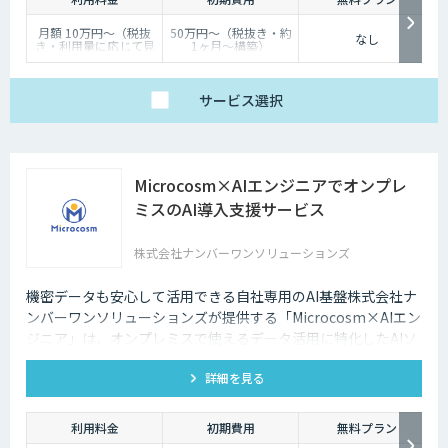
深夜に「この商品についてもっと詳しく知りたい」と思い立つケースも少
なくないのです。
月額 10万円〜（税抜
50万円〜（税抜き・約
なし
き・利用量に応じて見
1ヶ月〜構築）
そのような場合に、チャットボットを設置しておけば、ユーザーの疑問を
積り）
解消することができるため、顧客満足度向上にもつなげていくことができ
ます。低コストで問い合わせ対応の環境を整えられるという点は大きなメ
サービス
選択
リットといえるでしょう。
・問い合わせ対応を効率化できる
Microcosm×AIエンジニアでオンプレ
ユーザーから似たような問い合わせが頻繁に寄せられることは決して珍し
くありません。その質問に毎回担当者が回答していくのは、決して効率的
ミスのAI導入支援サービス
とはいえないでしょう。その点、チャットボットであれば問い合わせ対応
を自動化できるため、従業員は他の業務へ力を注ぐことが可能になりま
株式会社ナンバーワンソリューションズ
す。
・気軽に問い合わせできる
機密データも安心して活用できる自社専用のAI基盤株式会社ナ
ンバーワンソリューションズが提供する「Microcosm×AIエン
問い合わせの窓口が電話やメールのみの場合、問い合わせというアクショ
ジニア」は、オンプレミスで使えるデータ活用に特化したAIソ
ンを面倒に感じてしまい、離脱してしまうユーザーも少なくありません。
リューションをAIエンジニアが貴社の課題に合わせてカスタマ
その点、チャットボットであれば普段の友人とのチャットと同じ感覚で質
詳細を見る
イズするサービスです。社内に眠るデータを「会社の資産」と
問することができます。また、「相手がロボット」という認識があるた
め、ユーザーもより気軽に問い合わせを行うことができるのです。
して生まれ変わらせることができます。
利用料金
初期費用
無料プラン
チャットボットは多種多様な業界で導入されており、様々なメリットをも