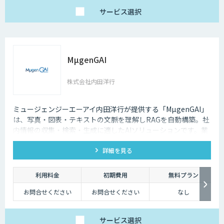
サービス
選択
MµgenGAI
株式会社内田洋行
ミュージェンジーエーアイ内田洋行が提供する「MµgenGAI」
は、写真・図表・テキストの文脈を理解しRAGを自動構築。社
内情報の収集・検索・生成に適したAIソリューションです。業
種を問わず業務効率とナレッジ活用を支援します。
詳細を見る
利用料金
初期費用
無料プラン
お問合せください
お問合せください
なし
サービス
選択