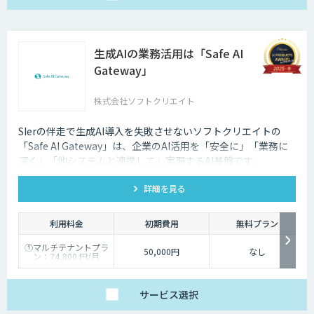
生成AIの業務活用は「Safe AI
Gateway」
株式会社ソフトクリエイト
SIerの伴走で生成AI導入を失敗させないソフトクリエイトの
「Safe AI Gateway」は、企業のAI活用を「安全に」「業務に
深く」「他システムと連携して」実現するAI基盤です。
kintone・Salesforce連携にも対応します。
詳細を見る
利用料金
初期費用
無料プラン
①マルチテナントプラ
50,000円
なし
ン：74,800 円/月
②スタータープラン：
49,800円/月
③スタンダードプラ
ン：89,800円/月
サービス
選択
④ワイドプラン：
149,800円/月