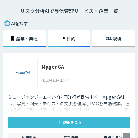
Fintech時代の信用リスク管理を実現するため、自社のリスクファクター
リスク分析AIで与信管理サービス・企業一覧
にフィットした独自性のあるAIモデルで信用リスク管理を行う態勢が求め
られています。
AIを探す
リスク分析は、データに基づいて自動的に判断するだけでは実際に利用す
るには不十分です。個々の判断理由を提示する「説明可能なAI」と呼ばれ
産業・業種
目的
規模
る新しいAI技術の研究が進んでいます。今後、与信審査など社会の重要な
判断をAIが担うためには、AIシステムの透明性と信頼性の担保する「ホワ
イトボックス化」が重要です。
MµgenGAI
株式会社内田洋行
ミュージェンジーエーアイ内田洋行が提供する「MµgenGAI」
は、写真・図表・テキストの文脈を理解しRAGを自動構築。社
内情報の収集・検索・生成に適したAIソリューションです。業
種を問わず業務効率とナレッジ活用を支援します。
詳細を見る
利用料金
初期費用
無料プラン