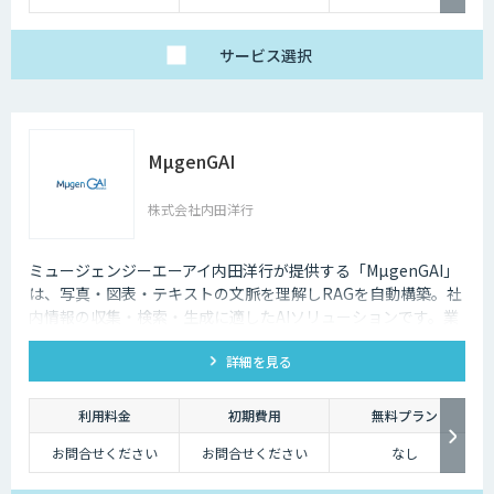
Enterprise：月額20万
中）
円
Trial：各プランの半
サービス
選択
額 ３０日間限定
MµgenGAI
株式会社内田洋行
ミュージェンジーエーアイ内田洋行が提供する「MµgenGAI」
は、写真・図表・テキストの文脈を理解しRAGを自動構築。社
内情報の収集・検索・生成に適したAIソリューションです。業
種を問わず業務効率とナレッジ活用を支援します。
詳細を見る
利用料金
初期費用
無料プラン
お問合せください
お問合せください
なし