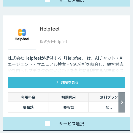
④ワイドプラン：
149,800円/月
Helpfeel
株式会社Helpfeel
株式会社Helpfeelが提供する「Helpfeel」は、AIチャット・AI
エージェント・マニュアル検索・VoC分析を統合し、顧客対応
や社内ヘルプデスクの問い合わせを劇的に削減するAI検索シス
テムです。特許技術と手厚い伴走支援で、誰でも即座に答えを
詳細を見る
見つけられます。
利用料金
初期費用
無料プラン
要相談
要相談
なし
サービス
選択