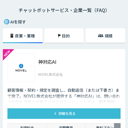
チャットボットサービス・企業一覧（FAQ）
・AI型チャットボットの特徴
「機械学習型」といわれる仕組みを採用したチャットボットで、文章全体
AIを探す
の意味を理解した上で回答を返すことができるという特徴を持っていま
す。また、機械学習型の場合、過去のデータを蓄積して学習していくた
産業・業種
目的
規模
め、その学習を重ねるごとにチャットの回答精度が向上されていくのが大
きな特徴です。
・シナリオ型チャットボットの特徴
神対応AI
シナリオ型チャットボットにはAIが搭載されていないため、「Aという単
語が含まれていたらBを返答する」といったルールを人間が事前に設定し
ておかなければなりません。また、AI型のように学習を重ねていくわけで
NOVEL株式会社
もないため、不適切な返答が行われてしまう場合には、担当者が自ら修正
を行う必要があります。
顧客情報・契約・規定を調査し、自動返信（または下書き）ま
企業がチャットボットを導入するメリットは以下3つが挙げられます。
で完了。NOVEL株式会社が提供する「神対応AI」は、問い合わ
せ対応を送信まで完了させるAIエージェントです。顧客情報・
・24時間365日対応できる
契約・規定を突き合わせて回答を数十秒で作成し、自動送信か
チャットボットを導入することで得られる最大のメリットは、24時間365
詳細を見る
下書き止めかを選べます。
日対応できるという点です。スマートフォンの普及に伴い、ユーザーはい
つでもインターネット検索を行えるようになりました。そのため現在は、
利用料金
初期費用
無料プラン