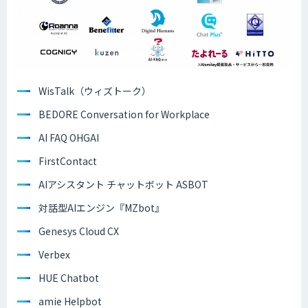
WisTalk（ウィズトーク）
BEDORE Conversation for Workplace
AI FAQ OHGAI
FirstContact
AIアシスタント チャットボット ASBOT
対話型AIエンジン『MZbot』
Genesys Cloud CX
Verbex
HUE Chatbot
amie Helpbot