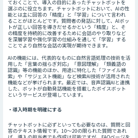
ておくことで、導入の目的にあったチャットボットを
選ぶのに役立ちます。チャットボットにおいて、AIの性
能とは主に回答の「精度」と「学習」について言われ
ることがほとんどです。質問者の発話に対して、AIボッ
トが正しい回答を導きだせるかという「精度」と、そ
の精度を持続的に改善するために会話のやり取りなど
を深層学習や強化学習の仕組みを通して「学習」する
ことでより自然な会話の実現が期待できます。
AIの機能には、代表的なものに自然言語処理の技術を活
用した「言葉の揺らぎ対応」「意図理解」「類義語の
認識」等の機能のほか、用途に特化した「ファイル検
索」や「サジェスト機能」など検索AI技術が活用された
機能などが挙げられます。最近では、音声認識AIと連携
した、ボットが自動発話機能を搭載したボイスボット
というサービスが登場しています。
・導入時期を明確にする
チャットボットに必ずといっても必要なのは、質問と回
答のテキスト情報です。10～20の限られた質問であれ
ば、導入の担当者でも作成は可能ですが、FAQページを