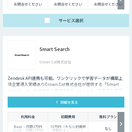
たらす存在です。近年は人手不足が深刻化しているため、多くの企業にと
お問合せください
お問合せください
お問合せください
ってチャットボットを活用して業務効率化するべく導入が進んでおりま
す。
サービス
選択
Smart Search
Crown Cat株式会社
Zendesk API連携も可能。ワンクリックで学習データが構築上
場企業導入実績ありCrown Cat株式会社が提供する「Smart
Search」は、独自技術で開発されたragにより、圧倒的な回答
精度を誇るAIチャットボットです。また回答精度が悪い時は管
詳細を見る
理画面から簡単にご自身でチューニングができる、簡単でかつ
高精度な特徴があります。
利用料金
初期費用
無料プラン
Basic：月額3万円
30万円（今なら初期費
なし
Groth：月額10万円
用無料キャンペーン