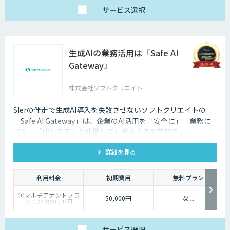
サービス
選択
生成AIの業務活用は「Safe AI
Gateway」
株式会社ソフトクリエイト
SIerの伴走で生成AI導入を失敗させないソフトクリエイトの
「Safe AI Gateway」は、企業のAI活用を「安全に」「業務に
深く」「他システムと連携して」実現するAI基盤です。
kintone・Salesforce連携にも対応します。
詳細を見る
利用料金
初期費用
無料プラン
①マルチテナントプラ
50,000円
なし
ン：74,800 円/月
②スタータープラン：
49,800円/月
③スタンダードプラ
ン：89,800円/月
サービス
選択