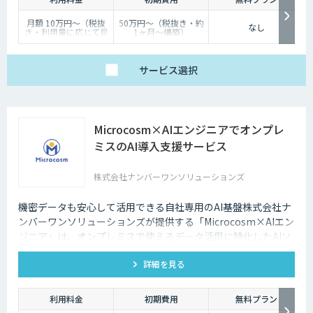
深夜に「この商品についてもっと詳しく知りたい」と思い立つケースも少
なくないのです。
月額 10万円〜（税抜
50万円〜（税抜き・約
なし
き・利用量に応じて見
1ヶ月〜構築）
そのような場合に、チャットボットを設置しておけば、ユーザーの疑問を
積り）
解消することができるため、顧客満足度向上にもつなげていくことができ
ます。低コストで問い合わせ対応の環境を整えられるという点は大きなメ
サービス
選択
リットといえるでしょう。
・問い合わせ対応を効率化できる
Microcosm×AIエンジニアでオンプレ
ユーザーから似たような問い合わせが頻繁に寄せられることは決して珍し
くありません。その質問に毎回担当者が回答していくのは、決して効率的
ミスのAI導入支援サービス
とはいえないでしょう。その点、チャットボットであれば問い合わせ対応
を自動化できるため、従業員は他の業務へ力を注ぐことが可能になりま
株式会社ナンバーワンソリューションズ
す。
・気軽に問い合わせできる
機密データも安心して活用できる自社専用のAI基盤株式会社ナ
ンバーワンソリューションズが提供する「Microcosm×AIエン
問い合わせの窓口が電話やメールのみの場合、問い合わせというアクショ
ジニア」は、オンプレミスで使えるデータ活用に特化したAIソ
ンを面倒に感じてしまい、離脱してしまうユーザーも少なくありません。
リューションをAIエンジニアが貴社の課題に合わせてカスタマ
その点、チャットボットであれば普段の友人とのチャットと同じ感覚で質
詳細を見る
イズするサービスです。社内に眠るデータを「会社の資産」と
問することができます。また、「相手がロボット」という認識があるた
め、ユーザーもより気軽に問い合わせを行うことができるのです。
して生まれ変わらせることができます。
利用料金
初期費用
無料プラン
チャットボットは多種多様な業界で導入されており、様々なメリットをも