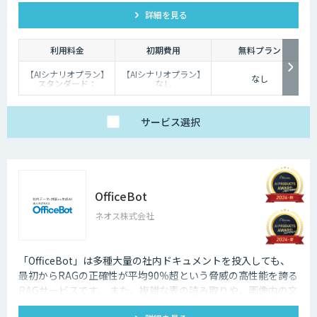
ットボットです。
詳細を見る
利用料金
初期費用
無料プラン
【AIシナリオプラン】
【AIシナリオプラン】
なし
スタンダード：
なし
￥2,980～/月、プレミ
【生成AIプラン】：
アム：￥15,000～/
￥100,000
月、プロ：￥29,000
～/月（10万PVを超え
サービス
選択
る分は別途請求）
【生成AIプラン】
￥80,000～/月（質問
回数～5000回、超過分
は別途請求）
OfficeBot
ネオス株式会社
「OfficeBot」は多種大量の社内ドキュメントを投入しても、
最初からRAGの正確性が平均90％超という脅威の高性能を誇る
RAGサービスです。 また、複雑な表の読み取りや、画像内の文
字・スキャンした紙資料をOCRでテキスト化、さらにグラフ・