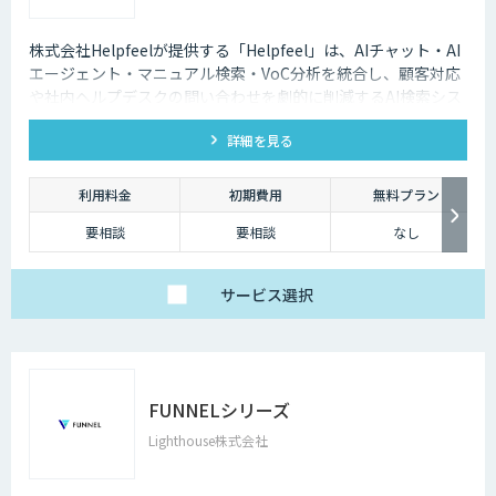
株式会社Helpfeelが提供する「Helpfeel」は、AIチャット・AI
エージェント・マニュアル検索・VoC分析を統合し、顧客対応
や社内ヘルプデスクの問い合わせを劇的に削減するAI検索シス
テムです。特許技術と手厚い伴走支援で、誰でも即座に答えを
詳細を見る
見つけられます。
利用料金
初期費用
無料プラン
要相談
要相談
なし
サービス
選択
FUNNELシリーズ
Lighthouse株式会社