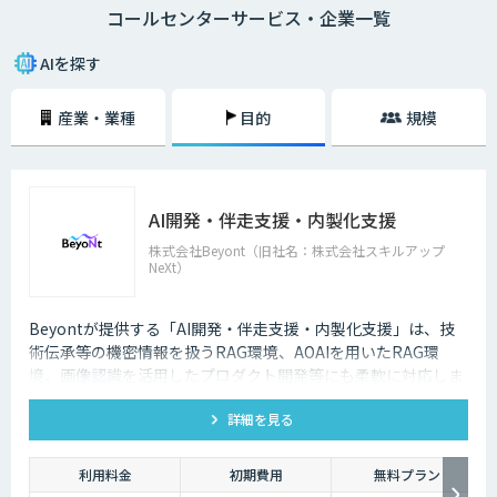
コールセンターサービス・企業一覧
メールでのやり取りに比べ、チャットでのやり取りは即時性があることも
大きな理由の一つです。顧客の時間の都合に合わせて問い合わせができる
AIを探す
ようになることで、カスタマーサポートが向上します。その結果顧客が知
りたいときにすぐ問題を解決できるので、顧客満足度も向上します。ま
産業・業種
目的
規模
た、AIによる自然なコミュニケーションを図ることで、顧客との関係性を
維持することも期待できます。
AI・人工知能では対応できないような複雑な質問や、利用者の意図する回
答ができなかった場合は、オペレーターによる有人チャットで継続対応を
AI開発・伴走支援・内製化支援
可能にする機能も重要です。専門スキルを持ったオペレーターがチャット
による対応を行うとともに、その中で得られたナレッジを蓄積していくこ
株式会社Beyont（旧社名：株式会社スキルアップ
とで、運用開始後の回答精度の維持と向上につながります。AIと専門家と
NeXt）
の連携が、自動回答率を高めるサイクルを回します。また、蓄積されたナ
レッジは、問い合わせをリアルタイムでテキスト化し、問い合わせ内容に
対する回答候補をオペレーターに提示するサービスにも活用することが可
Beyontが提供する「AI開発・伴走支援・内製化支援」は、技
能です。回答内容の候補や関連する資料を瞬時に画面に表示できるように
術伝承等の機密情報を扱うRAG環境、AOAIを用いたRAG環
なった結果、回答にかかる時間の短縮でき、顧客からの電話のつながりや
境、画像認識を活用したプロダクト開発等にも柔軟に対応しま
すさが改善されるのです。
す。
詳細を見る
利用料金
初期費用
無料プラン