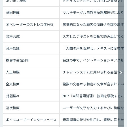
あいまい検索
ドキュメントから、入力された質問文と
意図理解
マルチモーダル自然言語理解技術により、
オペレーターのストレス度分析
感情的になった顧客の冷静さを取り戻す
音声合成
入力したテキストを自動で読み上げてく
音声認識
「人間の声を理解し、テキストに変換する技
顧客の会話分析
会話の中で、イントネーションやアクセン
人工無脳
チャットシステムに用いられる会話シミ
全文検索
複数の文書から特定の文章が含まれてい
対話型AI
NLP（自然言語処理） 技術を駆使する
逐次検索
ユーザーが文字を入力するたびに検索を実
ボイスユーザーインターフェース
音声認識の技術を利用し、質問に答えたり、テ