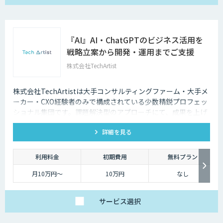
『AI』AI・ChatGPTのビジネス活用を
戦略立案から開発・運用までご支援
株式会社TechArtist
株式会社TechArtistは大手コンサルティングファーム・大手メ
ーカー・CXO経験者のみで構成されている少数精鋭プロフェッ
ショナル集団です。課題解決型のアプローチにて、成果を上げ
るソリューションを『高速』『高品質』『低予算』でご提供可
詳細を見る
能です。
利用料金
初期費用
無料プラン
月10万円〜
10万円
なし
サービス
選択