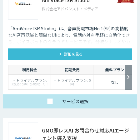
株式会社アドバンスト・メディア
「AmiVoice ISR Studio」は、音声認識市場No.1(※)の高精度
なAI音声認識と簡単なUIにより、電話応対を手軽に自動化でき
る、ボイスボットのクラウドサービスです。分岐シナリオやカ
スタマイズも可能な音声認識エンジン、電話転送などにより、
詳細を見る
さまざまな電話シーンに対応します。※ 出典：合同会社
ecarlate「音声認識市場動向 2024」 音声認識ソフトウェア/ク
ラウドサービス市場
利用料金
初期費用
無料プラン
・トライアルプラン:
・トライアルプラン: 0
なし
30,000円（税別）/月
円
・通常プラン：基本料
・通常プラン：お問い
金と、受電時間などに
合わせください
応じた利用料金を組み
合わせた価格体系で提
サービス
選択
供しています。詳しく
はお問い合わせくださ
い。
GMO即レスAI お問合わせ対応AIエージ
ェント導入支援