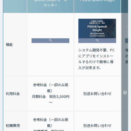
センター
機能
電
システム開発不要、PC
め
にアプリをインストー
進
ルするだけで簡単に導
入が出来ます。
参考料金（一部のみ掲
載）
利用料金
別途お問い合わせ
月額料金 税別3,000円
～
参考料金（一部のみ掲
初期費用
載）
別途お問い合わせ