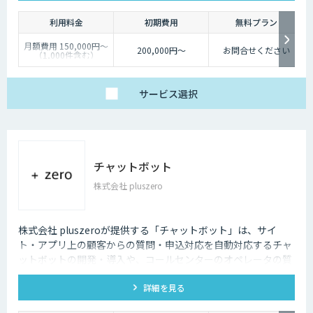
走します。
利用料金
初期費用
無料プラン
月額費用 150,000円〜
200,000円〜
お問合せください
（1,000件含む）
※別途、着信件数（架
電の場合は応答数）に
応じた従量課金が発生
します。
サービス
選択
※キャリアサービスを
ご利用の場合、別途工
事費・月額使用料・通
話料などが発生しま
す。
※ご要件に応じてご提
案するプランが異なり
ます。詳細については
チャットボット
お気軽にお問い合わせ
ください。
株式会社 pluszero
株式会社 pluszeroが提供する「チャットボット」は、サイ
ト・アプリ上の顧客からの質問・申込対応を自動対応するチャ
ットボットの開発・導入や、コールセンターのオペレータの質
問回答をサポートするチャットボットの開発・導入を行いま
詳細を見る
す。