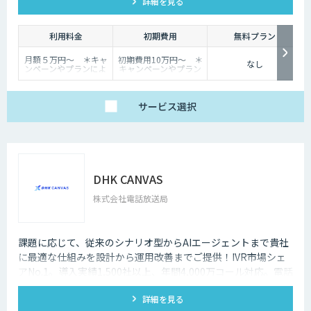
詳細を見る
イラスト・写真・説明図などのオブジェクトも高精度な画像認
識で言語化するため、多様な資料がそのままRAGに利用するこ
とが可能になり、問い合わせ対応や業務ノウハウの共有が一層
利用料金
初期費用
無料プラン
効率化できます。
月額５万円〜 ＊キャ
初期費用10万円〜 ＊
なし
ンペーンやプランによ
キャンペーンやプラン
り異なります
により異なります
サービス
選択
DHK CANVAS
株式会社電話放送局
課題に応じて、従来のシナリオ型からAIエージェントまで貴社
に最適な仕組みを設計から運用改善までご提供！IVR市場シェ
アNo.1。導入実績1,500社以上、年間4,000万コール対応。電話
業務の課題をノーコードAIエージェントDHK CANVASが解決。
詳細を見る
シナリオ型からAIエージェントまで、設計から運用改善まで伴