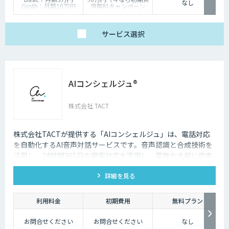
なし
Groth：月額10万円
用無料キャンペーン
Enterprise：月額20万
中）
円
Trial：各プランの半
サービス
選択
額 ３０日間限定
AIコンシェルジュ®
株式会社 TACT
株式会社TACTが提供する「AIコンシェルジュ」は、電話対応
を自動化するAI音声対話サービスです。音声認識と合成技術を
活用し、24時間365日の顧客対応を実現し、業務を大幅に効率
化します。
詳細を見る
利用料金
初期費用
無料プラン
お問合せください
お問合せください
なし