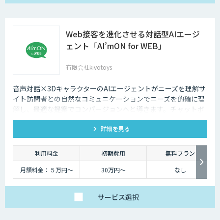
Web接客を進化させる対話型AIエージ
ェント「AI’mON for WEB」
有限会社kivotoys
音声対話×3DキャラクターのAIエージェントがニーズを理解サ
イト訪問者との自然なコミュニケーションでニーズを的確に理
解し、最適な提案でコンバージョンへと導きます。チャットボ
ットを超えた最強のデジタル営業、デジタル広報担当です。
詳細を見る
利用料金
初期費用
無料プラン
月額料金：５万円〜
30万円〜
なし
サービス
選択