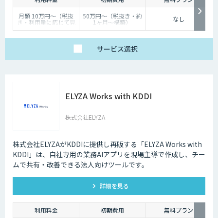
月額 10万円〜（税抜
50万円〜（税抜き・約
なし
き・利用量に応じて見
1ヶ月〜構築）
積り）
サービス
選択
ELYZA Works with KDDI
株式会社ELYZA
株式会社ELYZAがKDDIに提供し再販する「ELYZA Works with
KDDI」は、自社専用の業務AIアプリを現場主導で作成し、チー
ムで共有・改善できる法人向けツールです。
詳細を見る
利用料金
初期費用
無料プラン