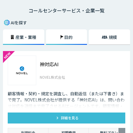
になり、電話対応の品質も向上しました。
コールセンターサービス・企業一覧
メールでのやり取りに比べ、チャットでのやり取りは即時性があることも
大きな理由の一つです。顧客の時間の都合に合わせて問い合わせができる
AIを探す
ようになることで、カスタマーサポートが向上します。その結果顧客が知
りたいときにすぐ問題を解決できるので、顧客満足度も向上します。ま
産業・業種
目的
規模
た、AIによる自然なコミュニケーションを図ることで、顧客との関係性を
維持することも期待できます。
AI・人工知能では対応できないような複雑な質問や、利用者の意図する回
答ができなかった場合は、オペレーターによる有人チャットで継続対応を
神対応AI
可能にする機能も重要です。専門スキルを持ったオペレーターがチャット
による対応を行うとともに、その中で得られたナレッジを蓄積していくこ
とで、運用開始後の回答精度の維持と向上につながります。AIと専門家と
NOVEL株式会社
の連携が、自動回答率を高めるサイクルを回します。また、蓄積されたナ
レッジは、問い合わせをリアルタイムでテキスト化し、問い合わせ内容に
対する回答候補をオペレーターに提示するサービスにも活用することが可
顧客情報・契約・規定を調査し、自動返信（または下書き）ま
能です。回答内容の候補や関連する資料を瞬時に画面に表示できるように
で完了。NOVEL株式会社が提供する「神対応AI」は、問い合わ
なった結果、回答にかかる時間の短縮でき、顧客からの電話のつながりや
せ対応を送信まで完了させるAIエージェントです。顧客情報・
すさが改善されるのです。
契約・規定を突き合わせて回答を数十秒で作成し、自動送信か
詳細を見る
下書き止めかを選べます。
利用料金
初期費用
無料プラン