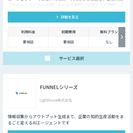
や社内ヘルプデスクの問い合わせを劇的に削減するAI検索シス
テムです。特許技術と手厚い伴走支援で、誰でも即座に答えを
詳細を見る
見つけられます。
利用料金
初期費用
無料プラン
要相談
要相談
なし
サービス
選択
FUNNELシリーズ
Lighthouse株式会社
情報収集からアウトプット生成まで、企業の知的生産活動をま
るごと変えるAIエージェントです