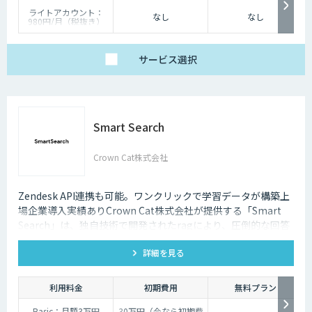
ライトアカウント：
なし
なし
980円/月（税抜き）
ベーシックアカウン
ト：2,980円/月（税抜
き）
プレミアムアカウン
サービス
選択
ト：4,980円/月（税抜
き）
※最低アカウント数 20
アカウント
Smart Search
Crown Cat株式会社
Zendesk API連携も可能。ワンクリックで学習データが構築上
場企業導入実績ありCrown Cat株式会社が提供する「Smart
Search」は、独自技術で開発されたragにより、圧倒的な回答
精度を誇るAIチャットボットです。また回答精度が悪い時は管
詳細を見る
理画面から簡単にご自身でチューニングができる、簡単でかつ
高精度な特徴があります。
利用料金
初期費用
無料プラン
Basic：月額3万円
30万円（今なら初期費