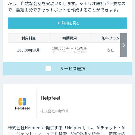
かし、自然な会話を実現いたします。シナリオ設計が不要なの
で、最短１分でチャットボットを作成することができます。
詳細を見る
利用料金
初期費用
無料プラン
100,000円～（当社準
100,000円/月
なし
備テンプレートご利用
の場合）
サービス
選択
Helpfeel
株式会社Helpfeel
株式会社Helpfeelが提供する「Helpfeel」は、AIチャット・AI
エージェント・マニュアル検索・VoC分析を統合し、顧客対応